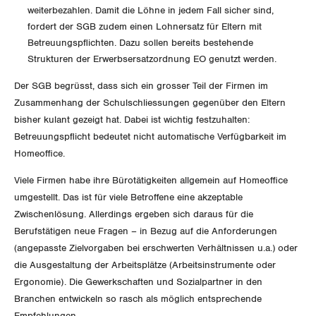
Vorstand
Blog
weiterbezahlen. Damit die Löhne in jedem Fall sicher sind,
Artikel
BROSCHÜREN/BÜCHER
fordert der SGB zudem einen Lohnersatz für Eltern mit
KANTONALE BÜNDE
Präsidialausschuss
Betreuungspflichten. Dazu sollen bereits bestehende
Medienmitteilungen
Kontakt
Blog Daniel Lampart
Strukturen der Erwerbsersatzordnung EO genutzt werden.
Bestellformular
ANGESCHLOSSENE VERBÄNDE
Feministische Kommission
Aargau
Dossier
Der SGB begrüsst, dass sich ein grosser Teil der Firmen im
Der Europa-Blog
OFFENE STELLEN
Jugendkommission
Zusammenhang der Schulschliessungen gegenüber den Eltern
Beide Basel
Vernehmlassungen
bisher kulant gezeigt hat. Dabei ist wichtig festzuhalten:
AGENDA
Migrationskommission
Betreuungspflicht bedeutet nicht automatische Verfügbarkeit im
Bern
Bücher/Broschüren
Homeoffice.
Queer-Kommission
Freiburg
Viele Firmen habe ihre Bürotätigkeiten allgemein auf Homeoffice
umgestellt. Das ist für viele Betroffene eine akzeptable
Rentner:innen-Kommission
Genf
Zwischenlösung. Allerdings ergeben sich daraus für die
Berufstätigen neue Fragen – in Bezug auf die Anforderungen
Glarus
(angepasste Zielvorgaben bei erschwerten Verhältnissen u.a.) oder
die Ausgestaltung der Arbeitsplätze (Arbeitsinstrumente oder
Graubünden
Ergonomie). Die Gewerkschaften und Sozialpartner in den
Branchen entwickeln so rasch als möglich entsprechende
Jura
Empfehlungen.