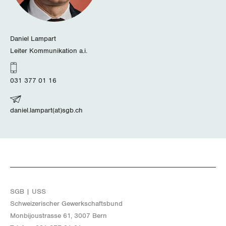
Daniel Lampart
Leiter Kommunikation a.i.
031 377 01 16
daniel.lampart(at)sgb.ch
SGB | USS
Schwei­ze­ri­scher Ge­werk­schafts­bund
Mon­bi­joustras­se 61, 3007 Bern