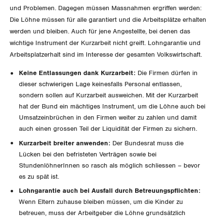
GLEICHSTELLUNG
Verkehr
und Problemen. Dagegen müssen Massnahmen ergriffen werden:
Die Löhne müssen für alle garantiert und die Arbeitsplätze erhalten
BILDUNG & JUGEND
Post
Gleichstellung von Frauen und Männern
werden und bleiben. Auch für jene Angestellte, bei denen das
wichtige Instrument der Kurzarbeit nicht greift. Lohngarantie und
MIGRATION
Energie und Umwelt
Gleichstellung von LGBTI
Arbeitsplatzerhalt sind im Interesse der gesamten Volkswirtschaft.
Keine Entlassungen dank Kurzarbeit:
Die Firmen dürfen in
GEWERKSCHAFTSPOLITIK
Kommunikation und Medien
dieser schwierigen Lage keinesfalls Personal entlassen,
sondern sollen auf Kurzarbeit ausweichen. Mit der Kurzarbeit
International
SERVICE
hat der Bund ein mächtiges Instrument, um die Löhne auch bei
Umsatzeinbrüchen in den Firmen weiter zu zahlen und damit
Schweiz
auch einen grossen Teil der Liquidität der Firmen zu sichern.
DER SGB
GEWERKSCHAFTSMITGLIED WERDEN
Kurzarbeit breiter anwenden:
Der Bundesrat muss die
Landesstreik
Lücken bei den befristeten Verträgen sowie bei
LOHNRECHNER
Medien
StundenlöhnerInnen so rasch als möglich schliessen – bevor
WIR ÜBER UNS
es zu spät ist.
WEITERBILDUNG
GREMIEN
Lohngarantie auch bei Ausfall durch Betreuungspflichten:
Publikationen
Wenn Eltern zuhause bleiben müssen, um die Kinder zu
NEWSLETTER
betreuen, muss der Arbeitgeber die Löhne grundsätzlich
ZENTRALSEKRETARIAT