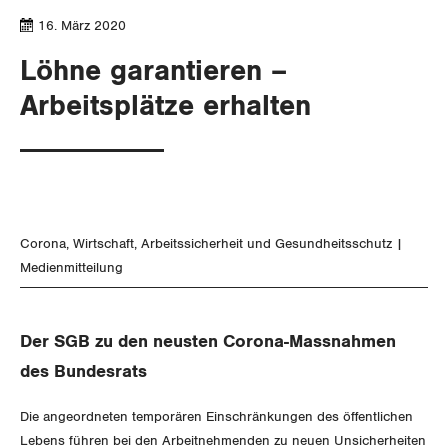
Aussenwirtschaft
Berufliche Vorsorge
Gewerkschaftsrechte
16. März 2020
Verteilung
Arbeitslosenversicherung
Löhne garantieren –
Arbeitssicherheit und Gesundheitsschutz
Arbeitsplätze erhalten
Überbrückungsleistung
Ergänzungsleistungen
Invalidenversicherung
Corona
Wirtschaft
Arbeitssicherheit und Gesundheitsschutz
Unfallversicherung
Medienmitteilung
Gesundheit
Der SGB zu den neusten Corona-Massnahmen
CORONA-VIRUS
des Bundesrats
SERVICE PUBLIC
Die angeordneten temporären Einschränkungen des öffentlichen
Lebens führen bei den Arbeitnehmenden zu neuen Unsicherheiten