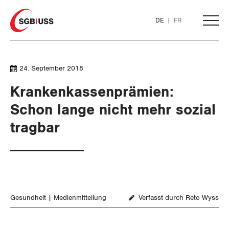
Home
DE
FR
AKTUELL
24. September 2018
Krankenkassenprämien:
THEMEN
Schon lange nicht mehr sozial
tragbar
ARBEIT
WIRTSCHAFT
Löhne und Vertragspolitik
SOZIALPOLITIK
Flankierende Massnahmen und
Finanzen und Steuerpolitik
Personenfreizügigkeit
Gesundheit
Medienmitteilung
Verfasst durch Reto Wyss
Geld und Währung
AHV
Arbeitsrechte