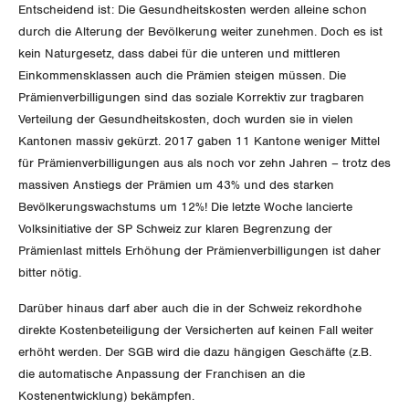
GLEICHSTELLUNG
Entscheidend ist: Die Gesundheitskosten werden alleine schon
Verkehr
durch die Alterung der Bevölkerung weiter zunehmen. Doch es ist
BILDUNG & JUGEND
kein Naturgesetz, dass dabei für die unteren und mittleren
Post
Gleichstellung von Frauen und Männern
Einkommensklassen auch die Prämien steigen müssen. Die
MIGRATION
Prämienverbilligungen sind das soziale Korrektiv zur tragbaren
Energie und Umwelt
Gleichstellung von LGBTI
Verteilung der Gesundheitskosten, doch wurden sie in vielen
GEWERKSCHAFTSPOLITIK
Kommunikation und Medien
Kantonen massiv gekürzt. 2017 gaben 11 Kantone weniger Mittel
für Prämienverbilligungen aus als noch vor zehn Jahren – trotz des
massiven Anstiegs der Prämien um 43% und des starken
International
SERVICE
Bevölkerungswachstums um 12%! Die letzte Woche lancierte
Volksinitiative der SP Schweiz zur klaren Begrenzung der
Schweiz
Prämienlast mittels Erhöhung der Prämienverbilligungen ist daher
DER SGB
GEWERKSCHAFTSMITGLIED WERDEN
bitter nötig.
Landesstreik
LOHNRECHNER
Medien
Darüber hinaus darf aber auch die in der Schweiz rekordhohe
WIR ÜBER UNS
direkte Kostenbeteiligung der Versicherten auf keinen Fall weiter
WEITERBILDUNG
erhöht werden. Der SGB wird die dazu hängigen Geschäfte (z.B.
GREMIEN
Publikationen
die automatische Anpassung der Franchisen an die
NEWSLETTER
Kostenentwicklung) bekämpfen.
ZENTRALSEKRETARIAT