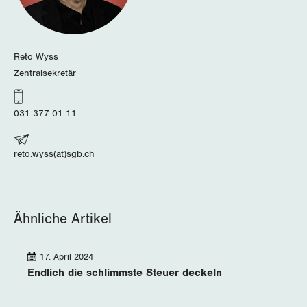
Luzern
Neuenburg
Reto Wyss
Zentralsekretär
Nidwalden
031 377 01 11
Obwalden
Schaffhausen
reto.wyss(at)sgb.ch
Schwyz
St. Gallen-Appenzell
Ähnliche Artikel
Solothurn
17. April 2024
Endlich die schlimmste Steuer deckeln
Tessin