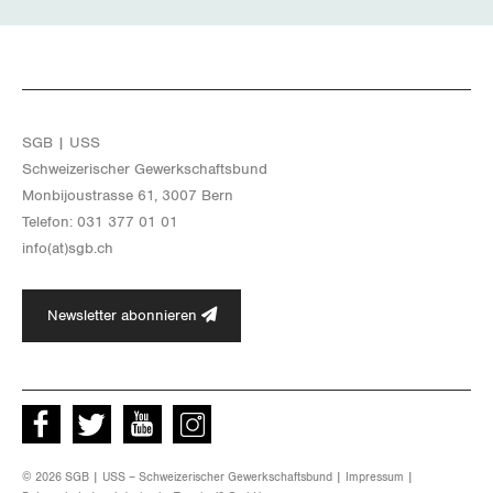
Thurgau
Uri
Waadt
SGB | USS
Wallis
Schwei­ze­ri­scher Ge­werk­schafts­bund
Mon­bi­joustras­se 61, 3007 Bern
Zug
Te­le­fon: 031 377 01 01
info(at)​sgb.​ch
Zürich
Newsletter abonnieren
Facebook
Twitter
Youtube
instagram
© 2026 SGB | USS – Schweizerischer Gewerkschaftsbund |
Impressum
|