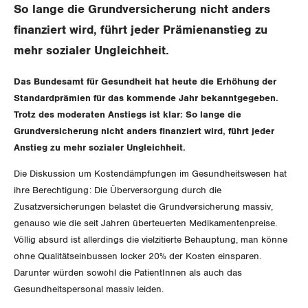
Aussenwirtschaft
Berufliche Vorsorge
So lange die Grundversicherung nicht anders
Gewerkschaftsrechte
finanziert wird, führt jeder Prämienanstieg zu
Verteilung
Arbeitslosenversicherung
Arbeitssicherheit und Gesundheitsschutz
mehr sozialer Ungleichheit.
Überbrückungsleistung
Das Bundesamt für Gesundheit hat heute die Erhöhung der
Standardprämien für das kommende Jahr bekanntgegeben.
Ergänzungsleistungen
Trotz des moderaten Anstiegs ist klar: So lange die
Grundversicherung nicht anders finanziert wird, führt jeder
Invalidenversicherung
Anstieg zu mehr sozialer Ungleichheit.
Unfallversicherung
Die Diskussion um Kostendämpfungen im Gesundheitswesen hat
ihre Berechtigung: Die Überversorgung durch die
Gesundheit
Zusatzversicherungen belastet die Grundversicherung massiv,
genauso wie die seit Jahren überteuerten Medikamentenpreise.
Völlig absurd ist allerdings die vielzitierte Behauptung, man könne
CORONA-VIRUS
ohne Qualitätseinbussen locker 20% der Kosten einsparen.
Darunter würden sowohl die PatientInnen als auch das
SERVICE PUBLIC
Gesundheitspersonal massiv leiden.