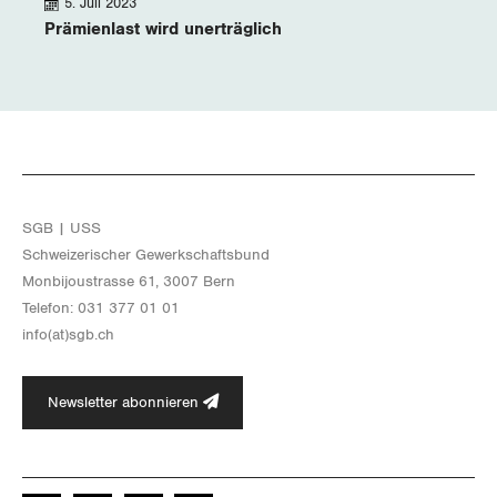
5. Juli 2023
Prämienlast wird unerträglich
SGB | USS
Schwei­ze­ri­scher Ge­werk­schafts­bund
Mon­bi­joustras­se 61, 3007 Bern
Te­le­fon: 031 377 01 01
info(at)​sgb.​ch
Newsletter abonnieren