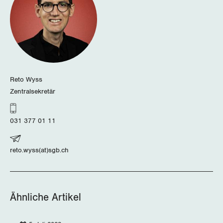
Thurgau
Uri
Waadt
Wallis
Reto Wyss
Zentralsekretär
Zug
Zürich
031 377 01 11
reto.wyss(at)sgb.ch
Ähnliche Artikel