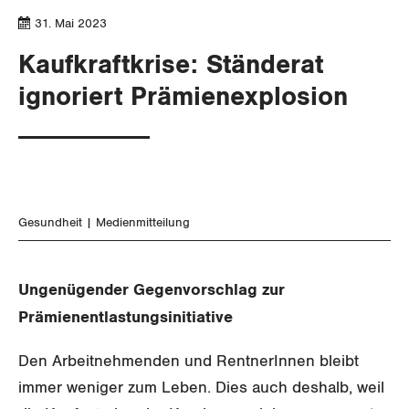
Aussenwirtschaft
Berufliche Vorsorge
Gewerkschaftsrechte
31. Mai 2023
Verteilung
Arbeitslosenversicherung
Kaufkraftkrise: Ständerat
Arbeitssicherheit und Gesundheitsschutz
ignoriert Prämienexplosion
Überbrückungsleistung
Ergänzungsleistungen
Invalidenversicherung
Gesundheit
Medienmitteilung
Unfallversicherung
Gesundheit
Ungenügender Gegenvorschlag zur
Prämienentlastungsinitiative
CORONA-VIRUS
Den Arbeitnehmenden und RentnerInnen bleibt
SERVICE PUBLIC
immer weniger zum Leben. Dies auch deshalb, weil