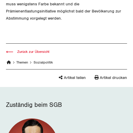
muss wenigstens Farbe bekannt und die
Luzern
Prämienentlastungsinitiative mög­lichst bald der Bevölkerung zur
Abstimmung vorgelegt werden.
Neuenburg
Nidwalden
Obwalden
Zurück zur Übersicht
Themen
Sozialpolitik
Schaffhausen
Artikel teilen
Artikel drucken
Schwyz
St. Gallen-Appenzell
Zuständig beim SGB
Solothurn
Tessin