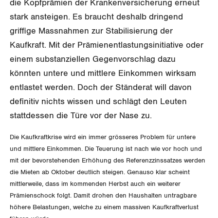
die Kopfprämien der Krankenversicherung erneut
GLEICHSTELLUNG
Verkehr
stark ansteigen. Es braucht deshalb dringend
BILDUNG & JUGEND
Post
griffige Massnahmen zur Stabilisierung der
Gleichstellung von Frauen und Männern
Kaufkraft. Mit der Prämienentlastungs­initiative oder
MIGRATION
Energie und Umwelt
Gleichstellung von LGBTI
einem substanziellen Gegenvorschlag dazu
könnten untere und mittlere Ein­kommen wirksam
GEWERKSCHAFTSPOLITIK
Kommunikation und Medien
entlastet werden. Doch der Ständerat will davon
definitiv nichts wissen und schlägt den Leuten
International
SERVICE
stattdessen die Türe vor der Nase zu.
Schweiz
DER SGB
Die Kaufkraftkrise wird ein immer grösseres Problem für untere
GEWERKSCHAFTSMITGLIED WERDEN
Landesstreik
und mittlere Einkommen. Die Teuerung ist nach wie vor hoch und
mit der bevorstehenden Erhöhung des Referenzzinssatzes werden
LOHNRECHNER
Medien
WIR ÜBER UNS
die Mie­ten ab Oktober deutlich steigen. Genauso klar scheint
mittlerweile, dass im kommenden Herbst auch ein weiterer
WEITERBILDUNG
GREMIEN
Publikationen
Prämienschock folgt. Damit drohen den Haushalten untragbare
höhere Belas­tungen, welche zu einem massiven Kaufkraftverlust
NEWSLETTER
ZENTRALSEKRETARIAT