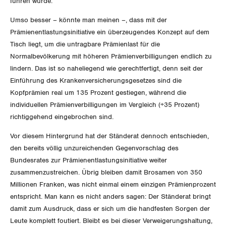
führen würde.
Vorstand
Blog
Artikel
BROSCHÜREN/BÜCHER
Umso besser – könnte man meinen –, dass mit der
KANTONALE BÜNDE
Präsidialausschuss
Prämienentlastungsinitiative ein überzeu­gendes Konzept auf dem
Medienmitteilungen
Kontakt
Blog Daniel Lampart
Tisch liegt, um die untragbare Prämienlast für die
Bestellformular
ANGESCHLOSSENE VERBÄNDE
Feministische Kommission
Aargau
Normalbevölkerung mit höheren Prämienverbilligungen endlich zu
Dossier
Der Europa-Blog
lindern. Das ist so naheliegend wie gerechtfertigt, denn seit der
OFFENE STELLEN
Jugendkommission
Beide Basel
Einführung des Krankenversicherungsgesetzes sind die
Vernehmlassungen
Kopfprämien real um 135 Prozent gestiegen, während die
AGENDA
Migrationskommission
Bern
individuellen Prämienverbilligungen im Vergleich (+35 Prozent)
Bücher/Broschüren
richtiggehend eingebrochen sind.
Queer-Kommission
Freiburg
Vor diesem Hintergrund hat der Ständerat dennoch entschieden,
Rentner:innen-Kommission
Genf
den bereits völlig unzureichenden Gegenvorschlag des
Bundesrates zur Prämienentlastungsinitiative weiter
Glarus
zusammenzustreichen. Übrig bleiben damit Brosamen von 350
Millionen Franken, was nicht einmal einem einzigen Prä­mienprozent
Graubünden
entspricht. Man kann es nicht anders sagen: Der Ständerat bringt
damit zum Aus­druck, dass er sich um die handfesten Sorgen der
Jura
Leute komplett foutiert. Bleibt es bei dieser Verweigerungshaltung,