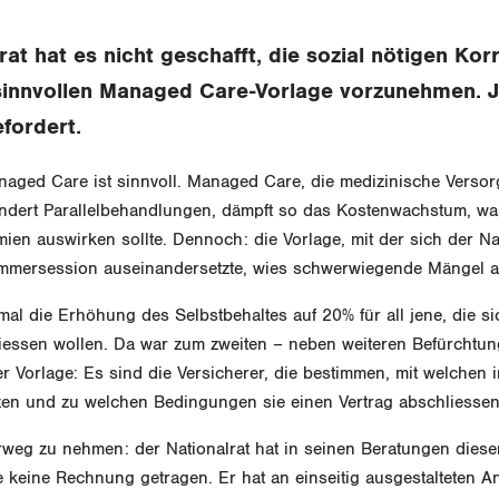
rat hat es nicht geschafft, die sozial nötigen Kor
sinnvollen Managed Care-Vorlage vorzunehmen. Je
fordert.
naged Care ist sinnvoll. Managed Care, die medizinische Versor
indert Parallelbehandlungen, dämpft so das Kostenwachstum, wa
ien auswirken sollte. Dennoch: die Vorlage, mit der sich der Nat
mmersession auseinandersetzte, wies schwerwiegende Mängel a
nmal die Erhöhung des Selbstbehaltes auf 20% für all jene, die s
iessen wollen. Da war zum zweiten – neben weiteren Befürchtun
 Vorlage: Es sind die Versicherer, die bestimmen, mit welchen i
en und zu welchen Bedingungen sie einen Vertrag abschliessen
rweg zu nehmen: der Nationalrat hat in seinen Beratungen dies
e keine Rechnung getragen. Er hat an einseitig ausgestalteten A