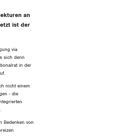
rekturen an
tzt ist der
gung via
s sich denn
ionalrat in der
uf.
ich nicht einem
gen - die
ntegrierten
.
en Bedenken von
nreizen