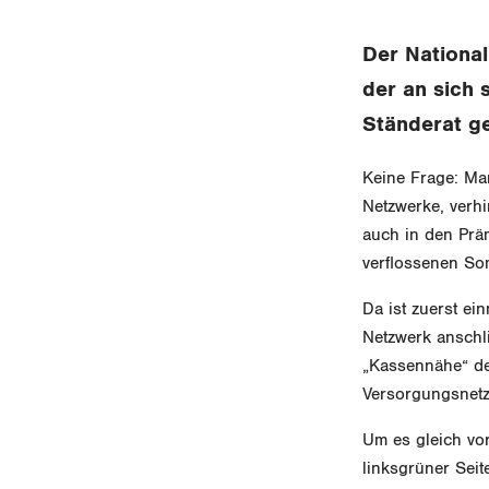
Der National
der an sich 
Ständerat ge
Keine Frage: Ma
Netzwerke, verh
auch in den Präm
verflossenen So
Da ist zuerst ei
Netzwerk anschl
„Kassennähe“ der
Versorgungsnetz
Um es gleich vo
linksgrüner Seit