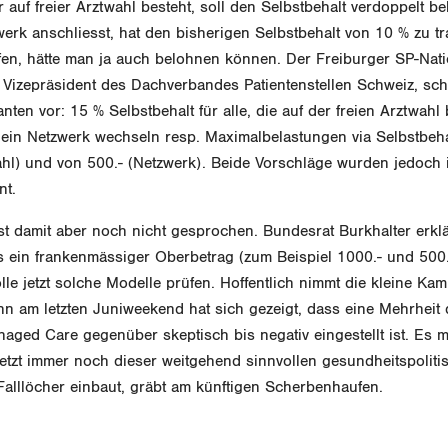
r auf freier Arztwahl besteht, soll den Selbstbehalt verdoppelt
erk anschliesst, hat den bisherigen Selbstbehalt von 10 % zu tr
rafen, hätte man ja auch belohnen können. Der Freiburger SP-Nati
, Vizepräsident des Dachverbandes Patientenstellen Schweiz, sc
ten vor: 15 % Selbstbehalt für alle, die auf der freien Arztwahl
in ein Netzwerk wechseln resp. Maximalbelastungen via Selbstbeh
wahl) und von 500.- (Netzwerk). Beide Vorschläge wurden jedoch
nt.
ist damit aber noch nicht gesprochen. Bundesrat Burkhalter erklä
s ein frankenmässiger Oberbetrag (zum Beispiel 1000.- und 500
lle jetzt solche Modelle prüfen. Hoffentlich nimmt die kleine Ka
nn am letzten Juniweekend hat sich gezeigt, dass eine Mehrheit
ged Care gegenüber skeptisch bis negativ eingestellt ist. Es m
 jetzt immer noch dieser weitgehend sinnvollen gesundheitspolit
 Falllöcher einbaut, gräbt am künftigen Scherbenhaufen.