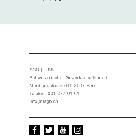
SGB | USS
Schwei­ze­ri­scher Ge­werk­schafts­bund
Mon­bi­joustras­se 61, 3007 Bern
Te­le­fon: 031 377 01 01
info(at)​sgb.​ch
Facebook
Twitter
Youtube
instagram