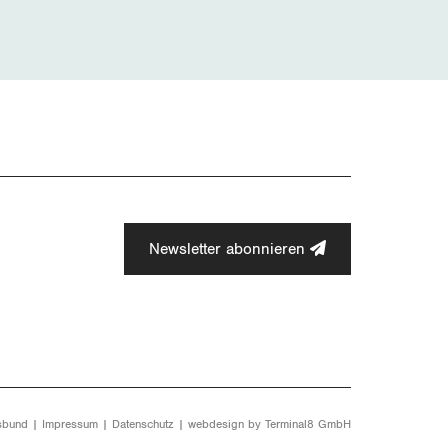
Newsletter abonnieren
sbund |
Impressum
|
Datenschutz
| webdesign by
Terminal8 GmbH