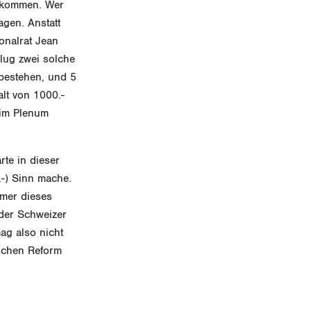
 bekommen. Wer
agen. Anstatt
onalrat Jean
hlug zwei solche
 bestehen, und 5
alt von 1000.-
 im Plenum
rte in dieser
.-) Sinn mache.
mmer dieses
 der Schweizer
ag also nicht
ischen Reform