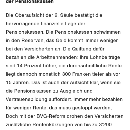
der Pensionskassen
GLEICHSTELLUNG
Verkehr
Die Oberaufsicht der 2. Säule bestätigt die
BILDUNG & JUGEND
Post
Gleichstellung von Frauen und Männern
hervorragende finanzielle Lage der
MIGRATION
Energie und Umwelt
Pensionskassen. Die Pensionskassen schwimmen
Gleichstellung von LGBTI
in den Reserven, das Geld kommt immer weniger
GEWERKSCHAFTSPOLITIK
Kommunikation und Medien
bei den Versicherten an. Die Quittung dafür
bezahlen die Arbeitnehmenden: ihre Lohnbeiträge
International
SERVICE
sind 14 Prozent höher, die durchschnittliche Rente
liegt dennoch monatlich 300 Franken tiefer als vor
Schweiz
DER SGB
15 Jahren. Das ist auch der Aufsicht klar, wenn sie
GEWERKSCHAFTSMITGLIED WERDEN
Landesstreik
die Pensionskassen zu Ausgleich und
LOHNRECHNER
Medien
Vertrauensbildung auffordert. Immer mehr bezahlen
WIR ÜBER UNS
für weniger Rente, das muss gestoppt werden,
WEITERBILDUNG
GREMIEN
Publikationen
Doch mit der BVG-Reform drohen den Versicherten
zusätzliche Rentenkürzungen von bis zu 3’200
NEWSLETTER
ZENTRALSEKRETARIAT