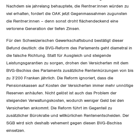
Nachdem sie jahrelang behauptete, die Rentner:innen würden zu
Luzern
viel erhalten, fordert die OAK jetzt Gegenmassahmen zugunsten
die Rentner:innen – denn sonst droht flächendeckend eine
Neuenburg
verlorene Generation der tiefen Zinsen.
Nidwalden
Für den Schweizerischen Gewerkschaftsbund bestätigt dieser
Befund deutlich: die BVG-Reform des Parlaments geht diametral in
Obwalden
die falsche Richtung. Statt für Ausgleich und steigende
Leistungsgarantien zu sorgen, drohen den Versicherten mit dem
Schaffhausen
BVG-Bschiss des Parlaments zusätzliche Rentenkürzungen von bis
zu 3’200 Franken jährlich. Die Reform ignoriert, dass die
Schwyz
Pensionskassen auf Kosten der Versicherten immer mehr unnötige
Reserven anhäufen. Nicht gelöst ist auch das Problem der
St. Gallen-Appenzell
steigenden Verwaltungskosten, wodurch weniger Geld bei den
Versicherten ankommt. Die Reform führt im Gegenteil zu
Solothurn
zusätzlicher Bürokratie und willkürlichen Rentenentscheiden. Der
SGB wird sich deshalb vehement gegen diesen BVG-Bschiss
Tessin
einsetzen.