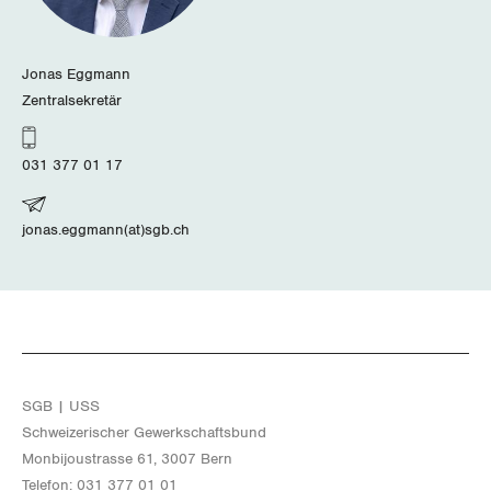
Jonas Eggmann
Zentralsekretär
031 377 01 17
jonas.eggmann(at)sgb.ch
SGB | USS
Schwei­ze­ri­scher Ge­werk­schafts­bund
Mon­bi­joustras­se 61, 3007 Bern
Te­le­fon: 031 377 01 01