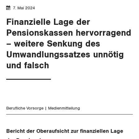
Aussenwirtschaft
Berufliche Vorsorge
Gewerkschaftsrechte
7. Mai 2024
Verteilung
Arbeitslosenversicherung
Finanzielle Lage der
Arbeitssicherheit und Gesundheitsschutz
Pensionskassen hervorragend
Überbrückungsleistung
– weitere Senkung des
Ergänzungsleistungen
Umwandlungssatzes unnötig
Invalidenversicherung
und falsch
Unfallversicherung
Gesundheit
Berufliche Vorsorge
Medienmitteilung
CORONA-VIRUS
SERVICE PUBLIC
Bericht der Oberaufsicht zur finanziellen Lage