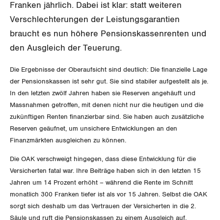
Vorstand
Blog
Franken jährlich. Dabei ist klar: statt weiteren
Artikel
BROSCHÜREN/BÜCHER
Verschlechterungen der Leistungsgarantien
KANTONALE BÜNDE
Präsidialausschuss
Medienmitteilungen
Kontakt
braucht es nun höhere Pensionskassenrenten und
Blog Daniel Lampart
Bestellformular
ANGESCHLOSSENE VERBÄNDE
den Ausgleich der Teuerung.
Feministische Kommission
Aargau
Dossier
Der Europa-Blog
OFFENE STELLEN
Die Ergebnisse der Oberaufsicht sind deutlich: Die finanzielle Lage
Jugendkommission
Beide Basel
Vernehmlassungen
der Pensionskassen ist sehr gut. Sie sind stabiler aufgestellt als je.
AGENDA
In den letzten zwölf Jahren haben sie Reserven angehäuft und
Migrationskommission
Bern
Bücher/Broschüren
Massnahmen getroffen, mit denen nicht nur die heutigen und die
zukünftigen Renten finanzierbar sind. Sie haben auch zusätzliche
Queer-Kommission
Freiburg
Reserven geäufnet, um unsichere Entwicklungen an den
Finanzmärkten ausgleichen zu können.
Rentner:innen-Kommission
Genf
Die OAK verschweigt hingegen, dass diese Entwicklung für die
Glarus
Versicherten fatal war. Ihre Beiträge haben sich in den letzten 15
Jahren um 14 Prozent erhöht – während die Rente im Schnitt
Graubünden
monatlich 300 Franken tiefer ist als vor 15 Jahren. Selbst die OAK
sorgt sich deshalb um das Vertrauen der Versicherten in die 2.
Jura
Säule und ruft die Pensionskassen zu einem Ausgleich auf.