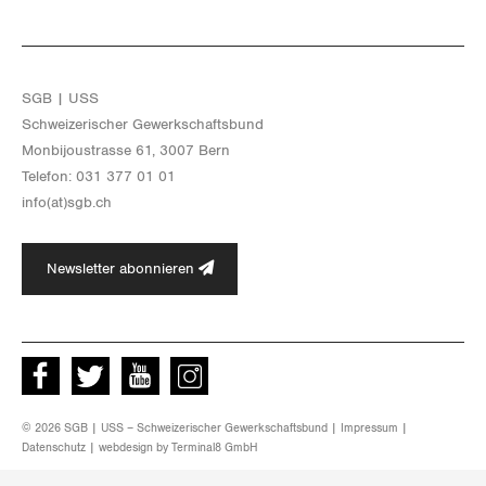
SGB | USS
Schwei­ze­ri­scher Ge­werk­schafts­bund
Mon­bi­joustras­se 61, 3007 Bern
Te­le­fon: 031 377 01 01
info(at)​sgb.​ch
Newsletter abonnieren
Facebook
Twitter
Youtube
instagram
© 2026 SGB | USS – Schweizerischer Gewerkschaftsbund |
Impressum
|
Datenschutz
| webdesign by
Terminal8 GmbH