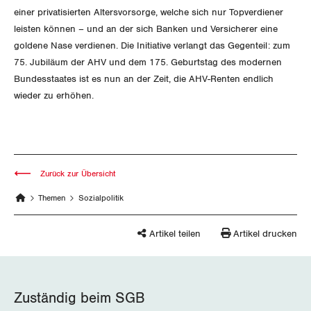
Thurgau
einer privatisierten Altersvorsorge, welche sich nur Topverdiener
leisten können – und an der sich Banken und Versicherer eine
Uri
goldene Nase verdienen. Die Initiative verlangt das Gegenteil: zum
75. Jubiläum der AHV und dem 175. Geburtstag des modernen
Waadt
Bundesstaates ist es nun an der Zeit, die AHV-Renten endlich
wieder zu erhöhen.
Wallis
Zug
Zürich
Zurück zur Übersicht
Themen
Sozialpolitik
Artikel teilen
Artikel drucken
Zuständig beim SGB