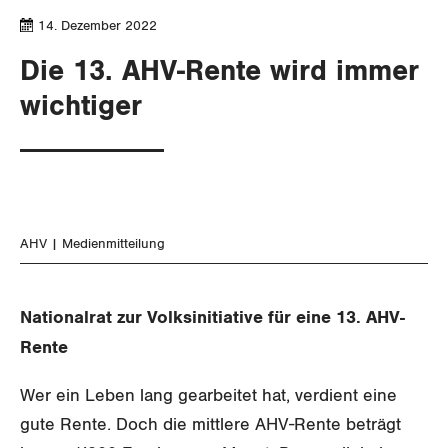
Aussenwirtschaft
Berufliche Vorsorge
Gewerkschaftsrechte
14. Dezember 2022
Verteilung
Arbeitslosenversicherung
Die 13. AHV-Rente wird immer
Arbeitssicherheit und Gesundheitsschutz
wichtiger
Überbrückungsleistung
Ergänzungsleistungen
Invalidenversicherung
AHV
Medienmitteilung
Unfallversicherung
Gesundheit
Nationalrat zur Volksinitiative für eine 13. AHV-
Rente
CORONA-VIRUS
Wer ein Leben lang gearbeitet hat, verdient eine
SERVICE PUBLIC
gute Rente. Doch die mittlere AHV-Rente beträgt