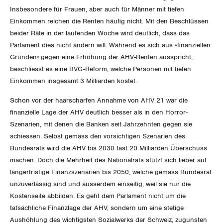
Insbesondere für Frauen, aber auch für Männer mit tiefen
Luzern
Einkommen reichen die Renten häufig nicht. Mit den Beschlüssen
beider Räte in der laufenden Woche wird deutlich, dass das
Neuenburg
Parlament dies nicht ändern will. Während es sich aus «finanziellen
Gründen» gegen eine Erhöhung der AHV-Renten ausspricht,
Nidwalden
beschliesst es eine BVG-Reform, welche Personen mit tiefen
Einkommen insgesamt 3 Milliarden kostet.
Obwalden
Schon vor der haarscharfen Annahme von AHV 21 war die
Schaffhausen
finanzielle Lage der AHV deutlich besser als in den Horror-
Szenarien, mit denen die Banken seit Jahrzehnten gegen sie
Schwyz
schiessen. Selbst gemäss den vorsichtigen Szenarien des
Bundesrats wird die AHV bis 2030 fast 20 Milliarden Überschuss
St. Gallen-Appenzell
machen. Doch die Mehrheit des Nationalrats stützt sich lieber auf
längerfristige Finanzszenarien bis 2050, welche gemäss Bundesrat
Solothurn
unzuverlässig sind und ausserdem einseitig, weil sie nur die
Kostenseite abbilden. Es geht dem Parlament nicht um die
Tessin
tatsächliche Finanzlage der AHV, sondern um eine stetige
Aushöhlung des wichtigsten Sozialwerks der Schweiz, zugunsten