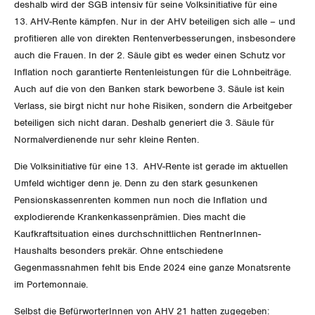
Vorstand
deshalb wird der SGB intensiv für seine Volksinitiative für eine
Blog
Artikel
BROSCHÜREN/BÜCHER
13. AHV-Rente kämpfen. Nur in der AHV beteiligen sich alle – und
KANTONALE BÜNDE
Präsidialausschuss
profitieren alle von direkten Rentenverbesserungen, insbesondere
Medienmitteilungen
Kontakt
Blog Daniel Lampart
auch die Frauen. In der 2. Säule gibt es weder einen Schutz vor
Bestellformular
ANGESCHLOSSENE VERBÄNDE
Feministische Kommission
Aargau
Inflation noch garantierte Rentenleistungen für die Lohnbeiträge.
Dossier
Der Europa-Blog
Auch auf die von den Banken stark beworbene 3. Säule ist kein
OFFENE STELLEN
Jugendkommission
Beide Basel
Verlass, sie birgt nicht nur hohe Risiken, sondern die Arbeitgeber
Vernehmlassungen
beteiligen sich nicht daran. Deshalb generiert die 3. Säule für
AGENDA
Migrationskommission
Bern
Normalverdienende nur sehr kleine Renten.
Bücher/Broschüren
Die Volksinitiative für eine 13. AHV-Rente ist gerade im aktuellen
Queer-Kommission
Freiburg
Umfeld wichtiger denn je. Denn zu den stark gesunkenen
Pensionskassenrenten kommen nun noch die Inflation und
Rentner:innen-Kommission
Genf
explodierende Krankenkassenprämien. Dies macht die
Kaufkraftsituation eines durchschnittlichen RentnerInnen-
Glarus
Haushalts besonders prekär. Ohne entschiedene
Gegenmassnahmen fehlt bis Ende 2024 eine ganze Monatsrente
Graubünden
im Portemonnaie.
Jura
Selbst die BefürworterInnen von AHV 21 hatten zugegeben: