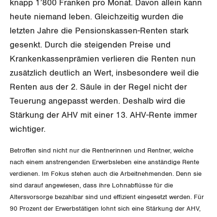
knapp 1’800 Franken pro Monat. Davon allein kann
GLEICHSTELLUNG
Verkehr
heute niemand leben. Gleichzeitig wurden die
BILDUNG & JUGEND
Post
letzten Jahre die Pensionskassen-Renten stark
Gleichstellung von Frauen und Männern
gesenkt. Durch die steigenden Preise und
MIGRATION
Energie und Umwelt
Gleichstellung von LGBTI
Krankenkassenprämien verlieren die Renten nun
zusätzlich deutlich an Wert, insbesondere weil die
GEWERKSCHAFTSPOLITIK
Kommunikation und Medien
Renten aus der 2. Säule in der Regel nicht der
Teuerung angepasst werden. Deshalb wird die
International
SERVICE
Stärkung der AHV mit einer 13. AHV-Rente immer
Schweiz
wichtiger.
DER SGB
GEWERKSCHAFTSMITGLIED WERDEN
Landesstreik
Betroffen sind nicht nur die Rentnerinnen und Rentner, welche
LOHNRECHNER
nach einem anstrengenden Erwerbsleben eine anständige Rente
Medien
WIR ÜBER UNS
verdienen. Im Fokus stehen auch die Arbeitnehmenden. Denn sie
WEITERBILDUNG
sind darauf angewiesen, dass ihre Lohnabflüsse für die
GREMIEN
Publikationen
Altersvorsorge bezahlbar sind und effizient eingesetzt werden. Für
NEWSLETTER
90 Prozent der Erwerbstätigen lohnt sich eine Stärkung der AHV,
ZENTRALSEKRETARIAT