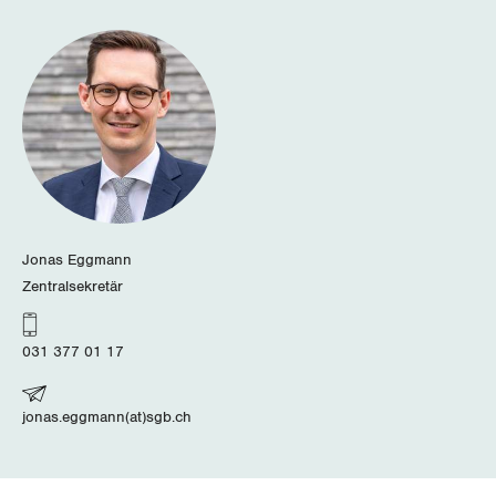
Jonas Eggmann
Zentralsekretär
031 377 01 17
jonas.eggmann(at)sgb.ch