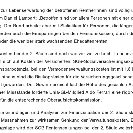
 zur Lebenserwartung der betroffenen RentnerInnen sind völlig
Daniel Lampart: „Betroffen sind vor allem Personen mit einer 
 Der Bund arbeitet aber mit Statistiken für Personen, die länger
werden auch die Einsparungen bei den Pensionskassen, durch d
 oder die weniger stark wachsenden Ehegattenrenten.
osten bei der 2. Säule sind nach wie vor viel zu hoch. Lebensv
 sich auf Kosten der Versicherten. SGB-Sozialversicherungsexp
insparpotenzial bei den Vermögensverwaltungskosten ist mit 1.8
 hinaus sind die Risikoprämien für die Versicherungsgesellscha
t geworden: Der Gewinn erreicht fast die Höhe des gesamten A
er Missstände forderte Unia-GL-Mitglied Aldo Ferrari eine rigo
 für die entsprechende Oberaufsichtskommission.
e Grundlagen und Analysen zur Finanzsituation der 2. Säule sta
 Massnahmen zur wirksamen Senkung der Verwaltungskosten. B
ngslage wird der SGB Rentensenkungen bei der 2. Säule weiter