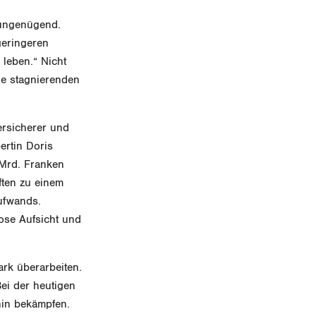
 ungenügend.
geringeren
 leben.“ Nicht
ie stagnierenden
ersicherer und
ertin Doris
 Mrd. Franken
ften zu einem
ufwands.
rose Aufsicht und
rk überarbeiten.
ei der heutigen
hin bekämpfen.