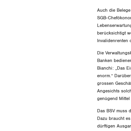
Auch die Belege
SGB-Chefökonom 
Lebenserwartung.
berücksichtigt 
Invalidenrenten
Die Verwaltungsk
Banken bedienen
Bianchi: „Das E
enorm.“ Darüber
grossen Geschäf
Angesichts solch
genügend Mittel
Das BSV muss di
Dazu braucht es
dürftigen Ausga