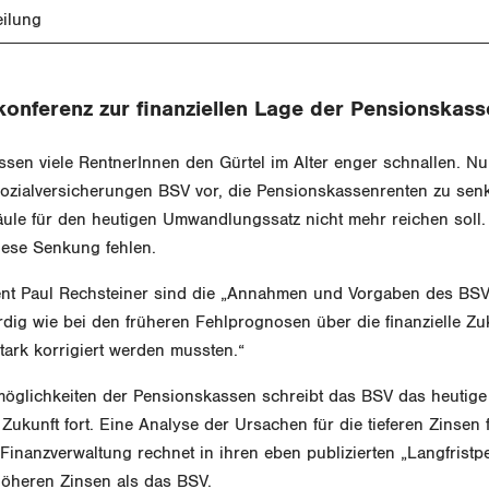
eilung
onferenz zur finanziellen Lage der Pensionskass
sen viele RentnerInnen den Gürtel im Alter enger schnallen. Nu
ozialversicherungen BSV vor, die Pensionskassenrenten zu senk
äule für den heutigen Umwandlungssatz nicht mehr reichen soll.
iese Senkung fehlen.
nt Paul Rechsteiner sind die „Annahmen und Vorgaben des BSV 
dig wie bei den früheren Fehlprognosen über die finanzielle Zu
tark korrigiert werden mussten.“
möglichkeiten der Pensionskassen schreibt das BSV das heutige 
 Zukunft fort. Eine Analyse der Ursachen für die tieferen Zinsen f
inanzverwaltung rechnet in ihren eben publizierten „Langfristpe
höheren Zinsen als das BSV.