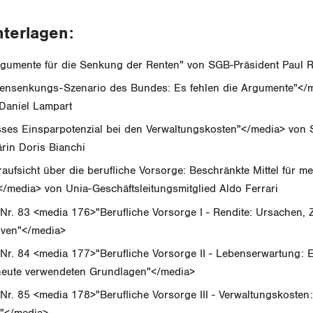
nterlagen:
rgumente für die Senkung der Renten" von SGB-Präsident Paul R
ensenkungs-Szenario des Bundes: Es fehlen die Argumente"</
Daniel Lampart
ses Einsparpotenzial bei den Verwaltungskosten"</media> von
ärin Doris Bianchi
ufsicht über die berufliche Vorsorge: Beschränkte Mittel für me
</media> von Unia-Geschäftsleitungsmitglied Aldo Ferrari
Nr. 83 <media 176>"Berufliche Vorsorge I - Rendite: Ursachen
iven"</media>
r. 84 <media 177>"Berufliche Vorsorge II - Lebenserwartung: E
heute verwendeten Grundlagen"</media>
Nr. 85 <media 178>"Berufliche Vorsorge III - Verwaltungskosten
l"</media>