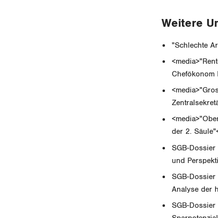
Weitere U
"Schlechte A
<media>"Rent
Chefökonom 
<media>"Gros
Zentralsekret
<media>"Obera
der 2. Säule"
SGB-Dossier 
und Perspekt
SGB-Dossier N
Analyse der 
SGB-Dossier 
Sparpotenzia