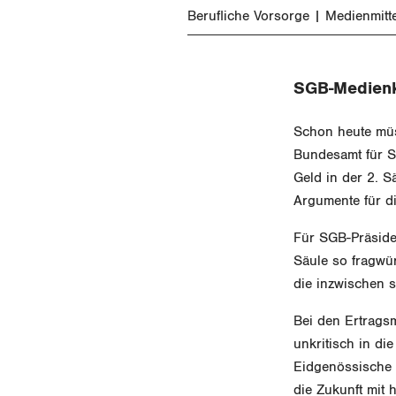
Berufliche Vorsorge
Medienmitt
SGB-Medienk
Schon heute müs
Bundesamt für S
Geld in der 2. S
Argumente für d
Für SGB-Präside
Säule so fragwür
die inzwischen s
Bei den Ertrags
unkritisch in die
Eidgenössische F
die Zukunft mit 