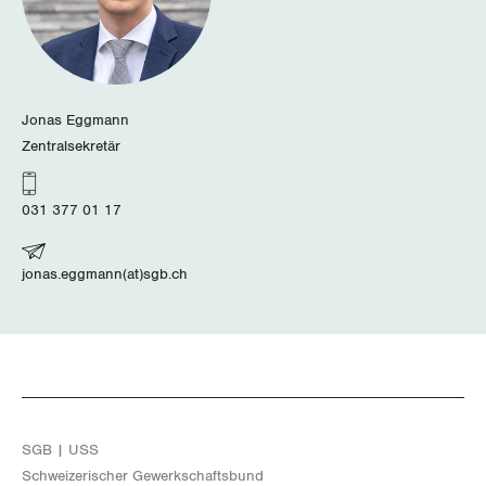
Luzern
Neuenburg
Jonas Eggmann
Nidwalden
Zentralsekretär
Obwalden
031 377 01 17
Schaffhausen
jonas.eggmann(at)sgb.ch
Schwyz
St. Gallen-Appenzell
Solothurn
Tessin
SGB | USS
Schwei­ze­ri­scher Ge­werk­schafts­bund