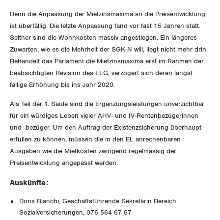
GLEICHSTELLUNG
Verkehr
Denn die Anpassung der Mietzinsmaxima an die Preisentwicklung
ist überfällig. Die letzte Anpassung fand vor fast 15 Jahren statt.
BILDUNG & JUGEND
Post
Gleichstellung von Frauen und Männern
Seither sind die Wohnkosten massiv angestiegen. Ein längeres
Zuwarten, wie es die Mehrheit der SGK-N will, liegt nicht mehr drin.
MIGRATION
Energie und Umwelt
Gleichstellung von LGBTI
Behandelt das Parlament die Mietzinsmaxima erst im Rahmen der
beabsichtigten Revision des ELG, verzögert sich deren längst
GEWERKSCHAFTSPOLITIK
Kommunikation und Medien
fällige Erhöhung bis ins Jahr 2020.
International
Als Teil der 1. Säule sind die Ergänzungsleistungen unverzichtbar
SERVICE
für ein würdiges Leben vieler AHV- und IV-Rentenbezügerinnen
Schweiz
und -bezüger. Um den Auftrag der Existenzsicherung überhaupt
DER SGB
erfüllen zu können, müssen die in den EL anrechenbaren
GEWERKSCHAFTSMITGLIED WERDEN
Landesstreik
Ausgaben wie die Mietkosten zwingend regelmässig der
Preisentwicklung angepasst werden.
LOHNRECHNER
Medien
WIR ÜBER UNS
Auskünfte:
WEITERBILDUNG
GREMIEN
Publikationen
Doris Bianchi, Geschäftsführende Sekretärin Bereich
NEWSLETTER
Sozialversicherungen, 076 564 67 67
ZENTRALSEKRETARIAT