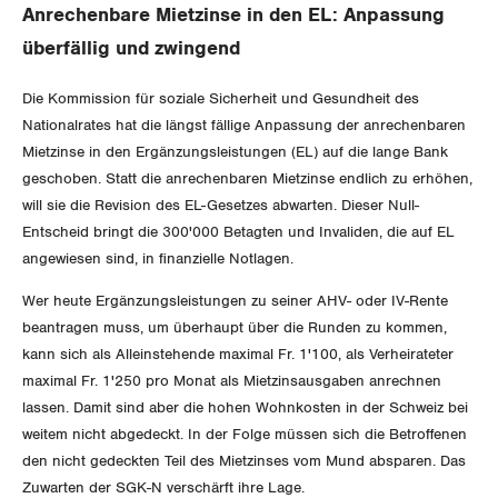
Aussenwirtschaft
Berufliche Vorsorge
Anrechenbare Mietzinse in den EL: Anpassung
Gewerkschaftsrechte
überfällig und zwingend
Verteilung
Arbeitslosenversicherung
Arbeitssicherheit und Gesundheitsschutz
Die Kommission für soziale Sicherheit und Gesundheit des
Überbrückungsleistung
Nationalrates hat die längst fällige Anpassung der anrechenbaren
Mietzinse in den Ergänzungsleistungen (EL) auf die lange Bank
Ergänzungsleistungen
geschoben. Statt die anrechenbaren Mietzinse endlich zu erhöhen,
will sie die Revision des EL-Gesetzes abwarten. Dieser Null-
Invalidenversicherung
Entscheid bringt die 300'000 Betagten und Invaliden, die auf EL
angewiesen sind, in finanzielle Notlagen.
Unfallversicherung
Wer heute Ergänzungsleistungen zu seiner AHV- oder IV-Rente
Gesundheit
beantragen muss, um überhaupt über die Runden zu kommen,
kann sich als Alleinstehende maximal Fr. 1'100, als Verheirateter
maximal Fr. 1'250 pro Monat als Mietzinsausgaben anrechnen
CORONA-VIRUS
lassen. Damit sind aber die hohen Wohnkosten in der Schweiz bei
weitem nicht abgedeckt. In der Folge müssen sich die Betroffenen
SERVICE PUBLIC
den nicht gedeckten Teil des Mietzinses vom Mund absparen. Das
Zuwarten der SGK-N verschärft ihre Lage.