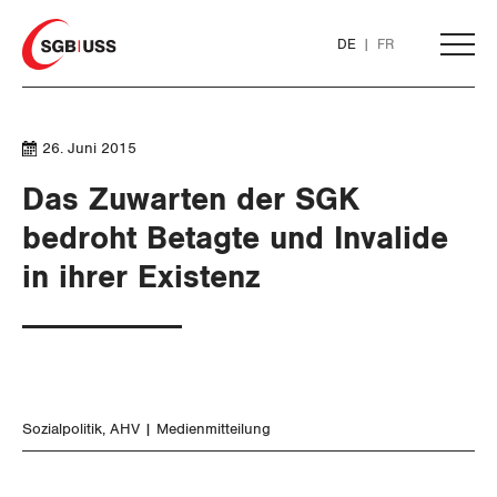
Home
DE
FR
AKTUELL
26. Juni 2015
Das Zuwarten der SGK
THEMEN
bedroht Betagte und Invalide
in ihrer Existenz
ARBEIT
WIRTSCHAFT
Löhne und Vertragspolitik
SOZIALPOLITIK
Flankierende Massnahmen und
Finanzen und Steuerpolitik
Personenfreizügigkeit
Sozialpolitik
AHV
Medienmitteilung
Geld und Währung
AHV
Arbeitsrechte