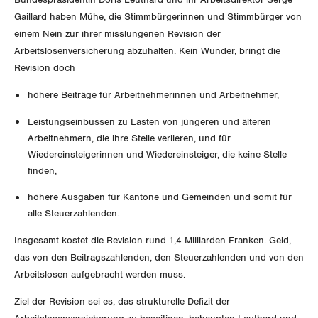
Aussenwirtschaft
Berufliche Vorsorge
Gaillard haben Mühe, die Stimmbürgerinnen und Stimmbürger von
Gewerkschaftsrechte
einem Nein zur ihrer misslungenen Revision der
Verteilung
Arbeitslosenversicherung
Arbeitslosenversicherung abzuhalten. Kein Wunder, bringt die
Arbeitssicherheit und Gesundheitsschutz
Revision doch
Überbrückungsleistung
höhere Beiträge für Arbeitnehmerinnen und Arbeitnehmer,
Ergänzungsleistungen
Leistungseinbussen zu Lasten von jüngeren und älteren
Arbeitnehmern, die ihre Stelle verlieren, und für
Invalidenversicherung
Wiedereinsteigerinnen und Wiedereinsteiger, die keine Stelle
finden,
Unfallversicherung
höhere Ausgaben für Kantone und Gemeinden und somit für
Gesundheit
alle Steuerzahlenden.
Insgesamt kostet die Revision rund 1,4 Milliarden Franken. Geld,
CORONA-VIRUS
das von den Beitragszahlenden, den Steuerzahlenden und von den
Arbeitslosen aufgebracht werden muss.
SERVICE PUBLIC
Ziel der Revision sei es, das strukturelle Defizit der