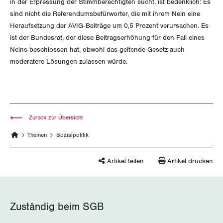
in der Erpressung der Stimmberechtigten sucht, ist bedenklich: Es
Vorstand
Blog
Artikel
sind nicht die Referendumsbefürworter, die mit ihrem Nein eine
BROSCHÜREN/BÜCHER
KANTONALE BÜNDE
Präsidialausschuss
Heraufsetzung der AVIG-Beiträge um 0,5 Prozent verursachen. Es
Medienmitteilungen
Kontakt
ist der Bundesrat, der diese Beitragserhöhung für den Fall eines
Blog Daniel Lampart
Bestellformular
ANGESCHLOSSENE VERBÄNDE
Feministische Kommission
Neins beschlossen hat, obwohl das geltende Gesetz auch
Aargau
Dossier
moderatere Lösungen zulassen würde.
Der Europa-Blog
OFFENE STELLEN
Jugendkommission
Beide Basel
Vernehmlassungen
AGENDA
Migrationskommission
Bern
Bücher/Broschüren
Zurück zur Übersicht
Queer-Kommission
Freiburg
Themen
Sozialpolitik
Rentner:innen-Kommission
Genf
Artikel teilen
Artikel drucken
Glarus
Graubünden
Zuständig beim SGB
Jura