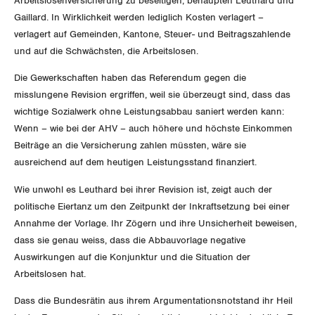
Arbeitslosenversicherung zu beseitigen, behaupten Leuthard und
GLEICHSTELLUNG
Verkehr
Gaillard. In Wirklichkeit werden lediglich Kosten verlagert –
verlagert auf Gemeinden, Kantone, Steuer- und Beitragszahlende
BILDUNG & JUGEND
Post
Gleichstellung von Frauen und Männern
und auf die Schwächsten, die Arbeitslosen.
MIGRATION
Energie und Umwelt
Die Gewerkschaften haben das Referendum gegen die
Gleichstellung von LGBTI
misslungene Revision ergriffen, weil sie überzeugt sind, dass das
GEWERKSCHAFTSPOLITIK
Kommunikation und Medien
wichtige Sozialwerk ohne Leistungsabbau saniert werden kann:
Wenn – wie bei der AHV – auch höhere und höchste Einkommen
Beiträge an die Versicherung zahlen müssten, wäre sie
International
SERVICE
ausreichend auf dem heutigen Leistungsstand finanziert.
Schweiz
Wie unwohl es Leuthard bei ihrer Revision ist, zeigt auch der
DER SGB
GEWERKSCHAFTSMITGLIED WERDEN
politische Eiertanz um den Zeitpunkt der Inkraftsetzung bei einer
Landesstreik
Annahme der Vorlage. Ihr Zögern und ihre Unsicherheit beweisen,
LOHNRECHNER
Medien
dass sie genau weiss, dass die Abbauvorlage negative
WIR ÜBER UNS
Auswirkungen auf die Konjunktur und die Situation der
WEITERBILDUNG
Arbeitslosen hat.
GREMIEN
Publikationen
Dass die Bundesrätin aus ihrem Argumentationsnotstand ihr Heil
NEWSLETTER
ZENTRALSEKRETARIAT