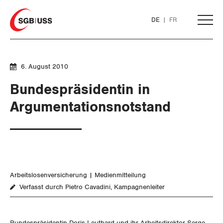
Home
DE
FR
AKTUELL
6. August 2010
Bundespräsidentin in
THEMEN
Argumentationsnotstand
ARBEIT
WIRTSCHAFT
Löhne und Vertragspolitik
Arbeitslosenversicherung
Medienmitteilung
SOZIALPOLITIK
Flankierende Massnahmen und
Finanzen und Steuerpolitik
Verfasst durch Pietro Cavadini, Kampagnenleiter
Personenfreizügigkeit
Geld und Währung
AHV
Arbeitsrechte
Bundespräsidentin Doris Leuthard und ihr Arbeitsdirektor Serge