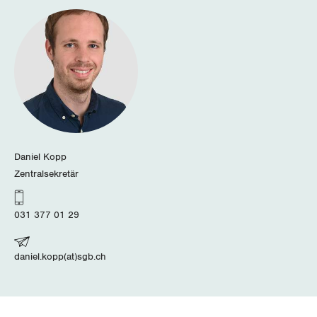
Luzern
Neuenburg
Nidwalden
Obwalden
Schaffhausen
Daniel Kopp
Zentralsekretär
Schwyz
031 377 01 29
St. Gallen-Appenzell
Solothurn
daniel.kopp(at)sgb.ch
Tessin