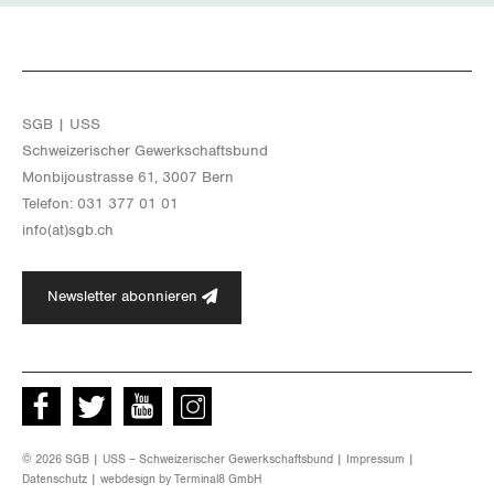
SGB | USS
Schwei­ze­ri­scher Ge­werk­schafts­bund
Mon­bi­joustras­se 61, 3007 Bern
Te­le­fon: 031 377 01 01
info(at)​sgb.​ch
Newsletter abonnieren
Facebook
Twitter
Youtube
instagram
© 2026 SGB | USS – Schweizerischer Gewerkschaftsbund |
Impressum
|
Datenschutz
| webdesign by
Terminal8 GmbH