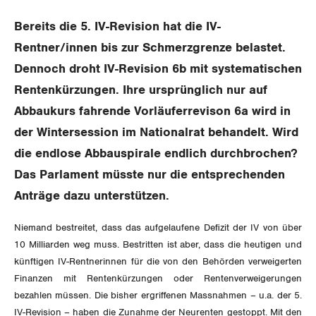
Aussenwirtschaft
Berufliche Vorsorge
Gewerkschaftsrechte
Bereits die 5. IV-Revision hat die IV-
Verteilung
Arbeitslosenversicherung
Rentner/innen bis zur Schmerzgrenze belastet.
Arbeitssicherheit und Gesundheitsschutz
Dennoch droht IV-Revision 6b mit systematischen
Überbrückungsleistung
Rentenkürzungen. Ihre ursprünglich nur auf
Ergänzungsleistungen
Abbaukurs fahrende Vorläuferrevison 6a wird in
der Wintersession im Nationalrat behandelt. Wird
Invalidenversicherung
die endlose Abbauspirale endlich durchbrochen?
Unfallversicherung
Das Parlament müsste nur die entsprechenden
Anträge dazu unterstützen.
Gesundheit
Niemand bestreitet, dass das aufgelaufene Defizit der IV von über
10 Milliarden weg muss. Bestritten ist aber, dass die heutigen und
CORONA-VIRUS
künftigen IV-Rentnerinnen für die von den Behörden verweigerten
Finanzen mit Rentenkürzungen oder Rentenverweigerungen
SERVICE PUBLIC
bezahlen müssen. Die bisher ergriffenen Massnahmen – u.a. der 5.
IV-Revision – haben die Zunahme der Neurenten gestoppt. Mit den