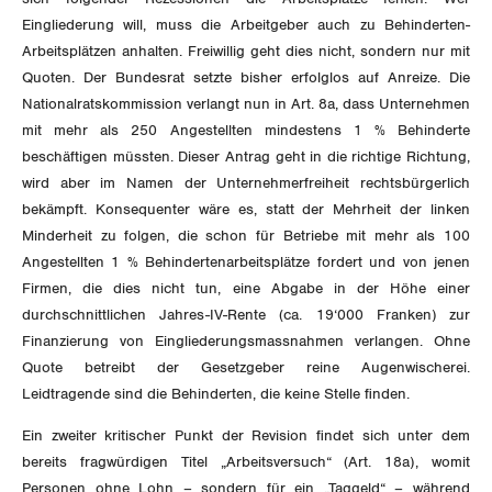
Vorstand
Blog
Artikel
Eingliederung will, muss die Arbeitgeber auch zu Behinderten-
BROSCHÜREN/BÜCHER
KANTONALE BÜNDE
Arbeitsplätzen anhalten. Freiwillig geht dies nicht, sondern nur mit
Präsidialausschuss
Medienmitteilungen
Kontakt
Quoten. Der Bundesrat setzte bisher erfolglos auf Anreize. Die
Blog Daniel Lampart
Bestellformular
ANGESCHLOSSENE VERBÄNDE
Nationalratskommission verlangt nun in Art. 8a, dass Unternehmen
Feministische Kommission
Aargau
Dossier
mit mehr als 250 Angestellten mindestens 1 % Behinderte
Der Europa-Blog
OFFENE STELLEN
beschäftigen müssten. Dieser Antrag geht in die richtige Richtung,
Jugendkommission
Beide Basel
Vernehmlassungen
wird aber im Namen der Unternehmerfreiheit rechtsbürgerlich
AGENDA
bekämpft. Konsequenter wäre es, statt der Mehrheit der linken
Migrationskommission
Bern
Bücher/Broschüren
Minderheit zu folgen, die schon für Betriebe mit mehr als 100
Angestellten 1 % Behindertenarbeitsplätze fordert und von jenen
Queer-Kommission
Freiburg
Firmen, die dies nicht tun, eine Abgabe in der Höhe einer
Rentner:innen-Kommission
durchschnittlichen Jahres-IV-Rente (ca. 19‘000 Franken) zur
Genf
Finanzierung von Eingliederungsmassnahmen verlangen. Ohne
Quote betreibt der Gesetzgeber reine Augenwischerei.
Glarus
Leidtragende sind die Behinderten, die keine Stelle finden.
Graubünden
Ein zweiter kritischer Punkt der Revision findet sich unter dem
bereits fragwürdigen Titel „Arbeitsversuch“ (Art. 18a), womit
Jura
Personen ohne Lohn – sondern für ein „Taggeld“ – während