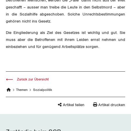
betroffenen Menschen, werden die „Fälle“ damit nicht aus der Welt
Thurgau
geschafft – ausser man treibe die Leute in den Selbstmord – aber
in die Sozialhilfe abgeschoben. Solche Unrechtsbestimmungen
Uri
gehören nicht ins Gesetz.
Waadt
Die Eingliederung als Ziel des Gesetzes ist wichtig und gut. Sie
muss aber die Betroffenen mit ihrem Leiden ernst nehmen und
Wallis
einbeziehen und für genügend Arbeitsplätze sorgen.
Zug
Zürich
Zurück zur Übersicht
Themen
Sozialpolitik
Artikel teilen
Artikel drucken