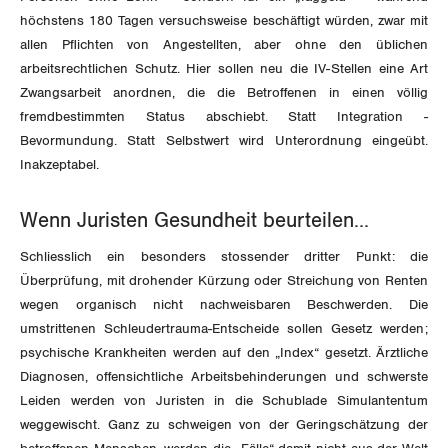
höchstens 180 Tagen versuchsweise beschäftigt würden, zwar mit
Luzern
allen Pflichten von Angestellten, aber ohne den üblichen
arbeitsrechtlichen Schutz. Hier sollen neu die IV-Stellen eine Art
Neuenburg
Zwangsarbeit anordnen, die die Betroffenen in einen völlig
fremdbestimmten Status abschiebt. Statt Integration -
Nidwalden
Bevormundung. Statt Selbstwert wird Unterordnung eingeübt.
Inakzeptabel.
Obwalden
Schaffhausen
Wenn Juristen Gesundheit beurteilen…
Schliesslich ein besonders stossender dritter Punkt: die
Schwyz
Überprüfung, mit drohender Kürzung oder Streichung von Renten
wegen organisch nicht nachweisbaren Beschwerden. Die
St. Gallen-Appenzell
umstrittenen Schleudertrauma-Entscheide sollen Gesetz werden;
psychische Krankheiten werden auf den „Index“ gesetzt. Ärztliche
Solothurn
Diagnosen, offensichtliche Arbeitsbehinderungen und schwerste
Leiden werden von Juristen in die Schublade Simulantentum
Tessin
weggewischt. Ganz zu schweigen von der Geringschätzung der