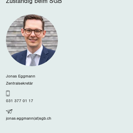
Zuständig beim SGB
Jonas Eggmann
Zentralsekretär
031 377 01 17
jonas.eggmann(at)sgb.ch