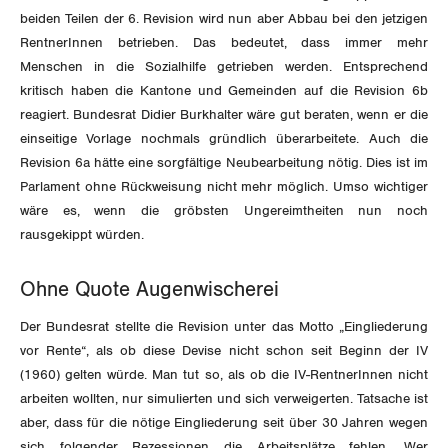
GLEICHSTELLUNG
Verkehr
beiden Teilen der 6. Revision wird nun aber Abbau bei den jetzigen
RentnerInnen betrieben. Das bedeutet, dass immer mehr
BILDUNG & JUGEND
Post
Gleichstellung von Frauen und Männern
Menschen in die Sozialhilfe getrieben werden. Entsprechend
kritisch haben die Kantone und Gemeinden auf die Revision 6b
MIGRATION
Energie und Umwelt
Gleichstellung von LGBTI
reagiert. Bundesrat Didier Burkhalter wäre gut beraten, wenn er die
einseitige Vorlage nochmals gründlich überarbeitete. Auch die
GEWERKSCHAFTSPOLITIK
Kommunikation und Medien
Revision 6a hätte eine sorgfältige Neubearbeitung nötig. Dies ist im
Parlament ohne Rückweisung nicht mehr möglich. Umso wichtiger
International
wäre es, wenn die gröbsten Ungereimtheiten nun noch
SERVICE
rausgekippt würden.
Schweiz
DER SGB
GEWERKSCHAFTSMITGLIED WERDEN
Ohne Quote Augenwischerei
Landesstreik
Der Bundesrat stellte die Revision unter das Motto „Eingliederung
LOHNRECHNER
Medien
WIR ÜBER UNS
vor Rente“, als ob diese Devise nicht schon seit Beginn der IV
(1960) gelten würde. Man tut so, als ob die IV-RentnerInnen nicht
WEITERBILDUNG
GREMIEN
Publikationen
arbeiten wollten, nur simulierten und sich verweigerten. Tatsache ist
aber, dass für die nötige Eingliederung seit über 30 Jahren wegen
NEWSLETTER
ZENTRALSEKRETARIAT
sich folgender Rezessionen die Arbeitsplätze fehlen. Wer