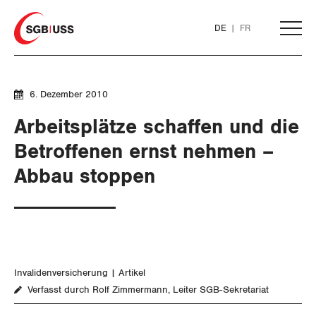
Home
DE
FR
AKTUELL
6. Dezember 2010
Arbeitsplätze schaffen und die
THEMEN
Betroffenen ernst nehmen –
Abbau stoppen
ARBEIT
WIRTSCHAFT
Löhne und Vertragspolitik
SOZIALPOLITIK
Flankierende Massnahmen und
Finanzen und Steuerpolitik
Personenfreizügigkeit
Invalidenversicherung
Artikel
Geld und Währung
Verfasst durch Rolf Zimmermann, Leiter SGB-Sekretariat
AHV
Arbeitsrechte