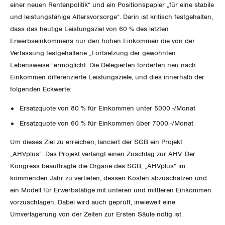
GLEICHSTELLUNG
einer neuen Rentenpolitik“ und ein Positionspapier „für eine stabile
Verkehr
und leistungsfähige Altersvorsorge“. Darin ist kritisch festgehalten,
BILDUNG & JUGEND
dass das heutige Leistungsziel von 60 % des letzten
Post
Gleichstellung von Frauen und Männern
Erwerbseinkommens nur den hohen Einkommen die von der
MIGRATION
Verfassung festgehaltene „Fortsetzung der gewohnten
Energie und Umwelt
Gleichstellung von LGBTI
Lebensweise“ ermöglicht. Die Delegierten forderten neu nach
GEWERKSCHAFTSPOLITIK
Einkommen differenzierte Leistungsziele, und dies innerhalb der
Kommunikation und Medien
folgenden Eckwerte:
International
Ersatzquote von 80 % für Einkommen unter 5000.-/Monat
SERVICE
Ersatzquote von 60 % für Einkommen über 7000.-/Monat
Schweiz
DER SGB
Um dieses Ziel zu erreichen, lanciert der SGB ein Projekt
GEWERKSCHAFTSMITGLIED WERDEN
Landesstreik
„AHVplus“. Das Projekt verlangt einen Zuschlag zur AHV. Der
Kongress beauftragte die Organe des SGB, „AHVplus“ im
LOHNRECHNER
Medien
WIR ÜBER UNS
kommenden Jahr zu vertiefen, dessen Kosten abzuschätzen und
ein Modell für Erwerbstätige mit unteren und mittleren Einkommen
WEITERBILDUNG
GREMIEN
Publikationen
vorzuschlagen. Dabei wird auch geprüft, inwieweit eine
Umverlagerung von der Zeiten zur Ersten Säule nötig ist.
NEWSLETTER
ZENTRALSEKRETARIAT