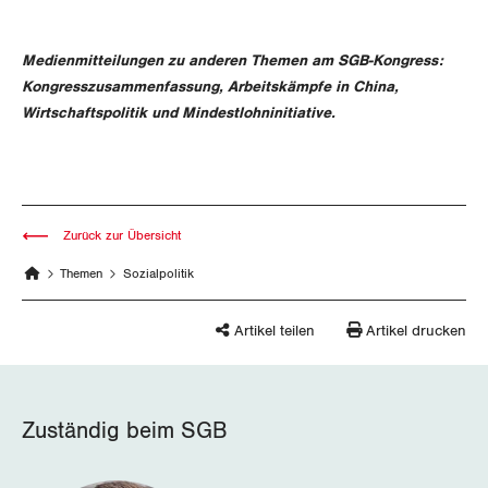
Vorstand
Blog
Artikel
BROSCHÜREN/BÜCHER
KANTONALE BÜNDE
Präsidialausschuss
Medienmitteilungen zu anderen Themen am SGB-Kongress:
Medienmitteilungen
Kontakt
Blog Daniel Lampart
Kongresszusammenfassung, Arbeitskämpfe in China,
Bestellformular
ANGESCHLOSSENE VERBÄNDE
Feministische Kommission
Aargau
Wirtschaftspolitik und Mindestlohninitiative.
Dossier
Der Europa-Blog
OFFENE STELLEN
Jugendkommission
Beide Basel
Vernehmlassungen
AGENDA
Migrationskommission
Bern
Bücher/Broschüren
Zurück zur Übersicht
Queer-Kommission
Freiburg
Themen
Sozialpolitik
Rentner:innen-Kommission
Genf
Artikel teilen
Artikel drucken
Glarus
Graubünden
Zuständig beim SGB
Jura