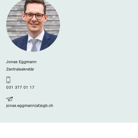
Luzern
Neuenburg
Nidwalden
Obwalden
Jonas Eggmann
Schaffhausen
Zentralsekretär
Schwyz
031 377 01 17
St. Gallen-Appenzell
jonas.eggmann(at)sgb.ch
Solothurn
Tessin