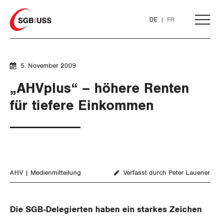
Home
DE
FR
AKTUELL
5. November 2009
„AHVplus“ – höhere Renten
THEMEN
für tiefere Einkommen
ARBEIT
WIRTSCHAFT
Löhne und Vertragspolitik
AHV
Medienmitteilung
Verfasst durch Peter Lauener
SOZIALPOLITIK
Flankierende Massnahmen und
Finanzen und Steuerpolitik
Personenfreizügigkeit
Geld und Währung
AHV
Die SGB-Delegierten haben ein starkes Zeichen
Arbeitsrechte