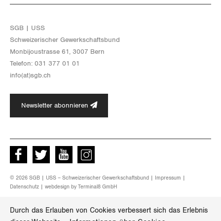
Thurgau
Uri
SGB | USS
Schwei­ze­ri­scher Ge­werk­schafts­bund
Waadt
Mon­bi­joustras­se 61, 3007 Bern
Te­le­fon: 031 377 01 01
Wallis
info(at)​sgb.​ch
Zug
Newsletter abonnieren
Zürich
Facebook
Twitter
Youtube
instagram
© 2026 SGB | USS – Schweizerischer Gewerkschaftsbund |
Impressum
|
Datenschutz
| webdesign by
Terminal8 GmbH
Durch das Erlauben von Cookies verbessert sich das Erlebnis