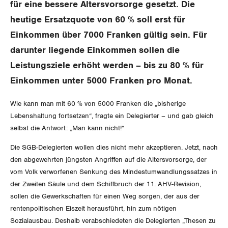
Aussenwirtschaft
für eine bessere Altersvorsorge gesetzt. Die
Berufliche Vorsorge
Gewerkschaftsrechte
heutige Ersatzquote von 60 % soll erst für
Verteilung
Arbeitslosenversicherung
Einkommen über 7000 Franken gültig sein. Für
Arbeitssicherheit und Gesundheitsschutz
darunter liegende Einkommen sollen die
Überbrückungsleistung
Leistungsziele erhöht werden – bis zu 80 % für
Ergänzungsleistungen
Einkommen unter 5000 Franken pro Monat.
Invalidenversicherung
Wie kann man mit 60 % von 5000 Franken die „bisherige
Lebenshaltung fortsetzen“, fragte ein Delegierter – und gab gleich
Unfallversicherung
selbst die Antwort: „Man kann nicht!“
Die SGB-Delegierten wollen dies nicht mehr akzeptieren. Jetzt, nach
Gesundheit
den abgewehrten jüngsten Angriffen auf die Altersvorsorge, der
vom Volk verworfenen Senkung des Mindestumwandlungssatzes in
CORONA-VIRUS
der Zweiten Säule und dem Schiffbruch der 11. AHV-Revision,
sollen die Gewerkschaften für einen Weg sorgen, der aus der
SERVICE PUBLIC
rentenpolitischen Eiszeit herausführt, hin zum nötigen
Sozialausbau. Deshalb verabschiedeten die Delegierten „Thesen zu