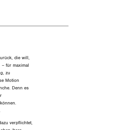
rück, die will,
 – für maximal
ng, zu
se Motion
anche. Denn es
r
 können.
.
azu verpflichtet,