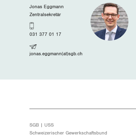
Jonas Eggmann
Zentralsekretär
031 377 01 17
jonas.eggmann(at)sgb.ch
SGB | USS
Schwei­ze­ri­scher Ge­werk­schafts­bund