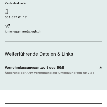
Vorstand
Blog
Zentralsekretär
Artikel
BROSCHÜREN/BÜCHER
KANTONALE BÜNDE
Präsidialausschuss
Medienmitteilungen
Kontakt
031 377 01 17
Blog Daniel Lampart
Bestellformular
ANGESCHLOSSENE VERBÄNDE
Feministische Kommission
Aargau
Dossier
Der Europa-Blog
jonas.eggmann(at)sgb.ch
OFFENE STELLEN
Jugendkommission
Beide Basel
Vernehmlassungen
AGENDA
Migrationskommission
Bern
Bücher/Broschüren
Weiterführende Dateien & Links
Queer-Kommission
Freiburg
Vernehmlassungsantwort des SGB
Rentner:innen-Kommission
Genf
Änderung der AHV-Verordnung zur Umsetzung von AHV 21
Glarus
Graubünden
Jura