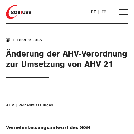
Home
DE
FR
AKTUELL
1. Februar 2023
Änderung der AHV-Verordnung
THEMEN
zur Umsetzung von AHV 21
ARBEIT
WIRTSCHAFT
Löhne und Vertragspolitik
AHV
Vernehmlassungen
SOZIALPOLITIK
Flankierende Massnahmen und
Finanzen und Steuerpolitik
Personenfreizügigkeit
Geld und Währung
AHV
Vernehmlassungsantwort des SGB
Arbeitsrechte