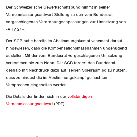
Aussenwirtschaft
Berufliche Vorsorge
Der Schweizerische Gewerkschaftsbund nimmt in seiner
Gewerkschaftsrechte
Vernehmlassungsantwort Stellung zu den vom Bundesrat
Verteilung
Arbeitslosenversicherung
vorgeschlagenen Verordnungsanpassungen zur Umsetzung von
Arbeitssicherheit und Gesundheitsschutz
«AHV 21».
Überbrückungsleistung
Der SGB hatte bereits im Abstimmungskampf vehement darauf
Ergänzungsleistungen
hingewiesen, dass die Kompensationsmassnahmen ungenügend
ausfallen. Mit der vom Bundesrat vorgeschlagenen Umsetzung
Invalidenversicherung
verkommen sie zum Hohn. Der SGB fordert den Bundesrat
deshalb mit Nachdruck dazu auf, seinen Spielraum so zu nutzen,
Unfallversicherung
dass zumindest die im Abstimmungskampf gemachten
Versprechen eingehalten werden.
Gesundheit
Die Details der finden sich in der
vollständigen
Vernehmlassungsantwort
(PDF).
CORONA-VIRUS
SERVICE PUBLIC