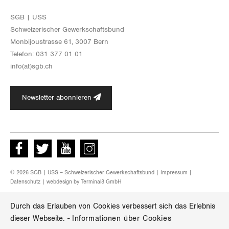
Luzern
SGB | USS
Schwei­ze­ri­scher Ge­werk­schafts­bund
Neuenburg
Mon­bi­joustras­se 61, 3007 Bern
Te­le­fon: 031 377 01 01
Nidwalden
info(at)​sgb.​ch
Obwalden
Newsletter abonnieren
Schaffhausen
Schwyz
Facebook
Twitter
Youtube
instagram
St. Gallen-Appenzell
© 2026 SGB | USS – Schweizerischer Gewerkschaftsbund |
Impressum
|
Solothurn
Datenschutz
| webdesign by
Terminal8 GmbH
Durch das Erlauben von Cookies verbessert sich das Erlebnis
Tessin
dieser Webseite.
-
Informationen über Cookies