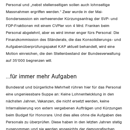
Migrationskommission
Bern
Personal und „nebst stellenseitigen sollen auch lohnseitige
Bücher/Broschüren
Massnahmen ergriffen werden.“ Zwar wurde in der Mai-
Queer-Kommission
Freiburg
Sondersession ein verheerender Kürzungsantrag der SVP- und
FDP-Fraktionen mit einem CVPler von 4 Mrd. Franken beim
Rentner:innen-Kommission
Genf
Personal abgelehnt, aber es wird immer enger fürs Personal: Die
Finanzkommission des Ständerats, die das Konsolidierungs- und
Glarus
Aufgabenüberprüfungspaket KAP aktuell behandelt, wird eine
Motion einreichen, die den Stellenbestand der Bundesverwaltung
Graubünden
auf 35‘000 begrenzen will.
Jura
…für immer mehr Aufgaben
Luzern
Bundesrat und bürgerliche Mehrheit rühren hier für das Personal
eine ungeniessbare Suppe an: Keine Lohnentwicklung in den
Neuenburg
nächsten Jahren, Vakanzen, die nicht ersetzt werden, keine
Internalisierung von extern vergebenen Aufträgen und Kürzungen
Nidwalden
beim Budget für Honorare. Und dies alles ohne die Aufgaben des
Personals zu überprüfen. Diese haben in den letzten Jahren stetig
Obwalden
zugenommen und sie werden angesichts der demografischen