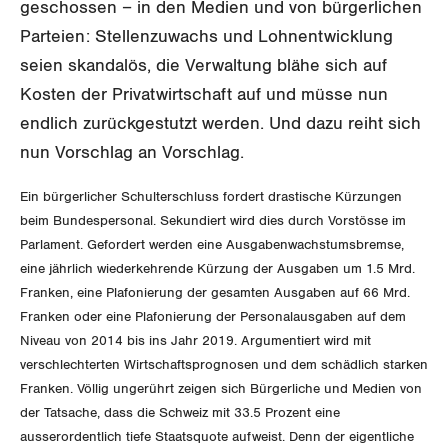
SERVICE PUBLIC
geschossen – in den Medien und von bürgerlichen
Aussenwirtschaft
Berufliche Vorsorge
Gewerkschaftsrechte
Parteien: Stellenzuwachs und Lohnentwicklung
Verteilung
Arbeitslosenversicherung
Verkehr
seien skandalös, die Verwaltung blähe sich auf
Arbeitssicherheit und Gesundheitsschutz
Kosten der Privatwirtschaft auf und müsse nun
Überbrückungsleistung
Post
endlich zurückgestutzt werden. Und dazu reiht sich
Ergänzungsleistungen
nun Vorschlag an Vorschlag.
Energie und Umwelt
Ein bürgerlicher Schulterschluss fordert drastische Kürzungen
Invalidenversicherung
Kommunikation und Medien
beim Bundespersonal. Sekundiert wird dies durch Vorstösse im
Parlament. Gefordert werden eine Ausgabenwachstumsbremse,
Unfallversicherung
GLEICHSTELLUNG
eine jährlich wiederkehrende Kürzung der Ausgaben um 1.5 Mrd.
Gesundheit
Franken, eine Plafonierung der gesamten Ausgaben auf 66 Mrd.
BILDUNG & JUGEND
Franken oder eine Plafonierung der Personalausgaben auf dem
Gleichstellung von Frauen und Männern
Niveau von 2014 bis ins Jahr 2019. Argumentiert wird mit
MIGRATION
verschlechterten Wirtschaftsprognosen und dem schädlich starken
Gleichstellung von LGBTI
Franken. Völlig ungerührt zeigen sich Bürgerliche und Medien von
GEWERKSCHAFTSPOLITIK
der Tatsache, dass die Schweiz mit 33.5 Prozent eine
ausserordentlich tiefe Staatsquote aufweist. Denn der eigentliche