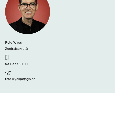
Zug
Zürich
Reto Wyss
Zentralsekretär
031 377 01 11
reto.wyss(at)sgb.ch