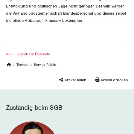
Entwicklung und politischen Lage nicht geringer. Deshalb werden
Schaffhausen
die Verhandlungsgemeinschaft Bundespersonal und dieses selbst
die blinde Abbaupolitik massiv bekämpfen.
Schwyz
St. Gallen-Appenzell
Solothurn
Zurück zur Übersicht
Tessin
Themen
Service Public
Thurgau
Artikel teilen
Artikel drucken
Uri
Waadt
Zuständig beim SGB
Wallis