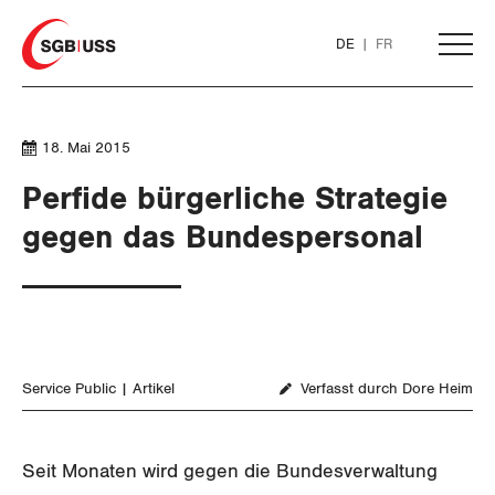
Home
DE
FR
AKTUELL
18. Mai 2015
Perfide bürgerliche Strategie
THEMEN
gegen das Bundespersonal
ARBEIT
WIRTSCHAFT
Löhne und Vertragspolitik
Service Public
Artikel
Verfasst durch Dore Heim
SOZIALPOLITIK
Flankierende Massnahmen und
Finanzen und Steuerpolitik
Personenfreizügigkeit
CORONA-VIRUS
Geld und Währung
AHV
Seit Monaten wird gegen die Bundesverwaltung
Arbeitsrechte