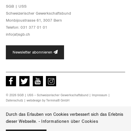
SGB | USS
Schwei­ze­ri­scher Ge­werk­schafts­bund
Mon­bi­joustras­se 61, 3007 Bern
Te­le­fon: 031 377 01 01
info(at)​sgb.​ch
Newsletter abonnieren
Facebook
Twitter
Youtube
instagram
© 2026 SGB | USS – Schweizerischer Gewerkschaftsbund |
Impressum
|
Datenschutz
| webdesign by
Terminal8 GmbH
Durch das Erlauben von Cookies verbessert sich das Erlebnis
dieser Webseite.
-
Informationen über Cookies