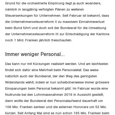
Grund für die orchestrierte Empörung liegt ja auch woanders,
International
SERVICE
nämlich in langjährig verfolgten Plänen zu weiteren
Steuersenkungen für Unternehmen. Seit Februar ist bekannt, dass
Schweiz
die Unternehmenssteuerreform II zu massivem Einnahmeverlust
DER SGB
GEWERKSCHAFTSMITGLIED WERDEN
beim Bund führt und doch soll der Bundesrat für die Umsetzung
Landesstreik
der Unternehmenssteuerreform III zur Entschädigung der Kantone
LOHNRECHNER
Medien
noch 1 Mrd. Franken jährlich freischaufeln.
WIR ÜBER UNS
WEITERBILDUNG
GREMIEN
Publikationen
Immer weniger Personal…
NEWSLETTER
Das kann nur mit Kürzungen realisiert werden. Und am leichtesten
ZENTRALSEKRETARIAT
Vorstand
Blog
findet sich dafür eine Mehrheit beim Personaletat. Das weiss
Artikel
BROSCHÜREN/BÜCHER
natürlich auch der Bundesrat, der den Weg des geringsten
KANTONALE BÜNDE
Präsidialausschuss
Widerstands wählt, indem er nun scheibchenweise immer grössere
Medienmitteilungen
Kontakt
Blog Daniel Lampart
Einsparungen beim Personal bekannt gibt: Im Februar wurde eine
Bestellformular
ANGESCHLOSSENE VERBÄNDE
Feministische Kommission
Aargau
Nullrunde bei den Lohnmassnahmen 2016 in Aussicht gestellt,
Dossier
Der Europa-Blog
dann wollte der Bundesrat den Personalaufwand dauerhaft um
OFFENE STELLEN
Jugendkommission
Beide Basel
106 Mio. Franken senken und die externen Honorare um 52 Mio.
Vernehmlassungen
kürzen. Seit Anfang Mai sind es nun schon 165 Mio. Franken beim
AGENDA