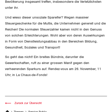
Migrationskommission
Bevölkerung insgesamt treffen, insbesondere die Verletzlichsten
Bern
Bücher/Broschüren
unter ihr.
Queer-Kommission
Freiburg
Und wieso dieser unsoziale Spareifer? Wegen massiver
Steuergeschenke für die Multis, die Unternehmen generell und die
Rentner:innen-Kommission
Genf
Reichen! Die normalen Steuerzahler kamen nicht in den Genuss
von solchen Erleichterungen. Wohl aber von deren Auswirkungen
Glarus
in Form von Dienstleistungsabbau in den Bereichen Bildung,
Gesundheit, Soziales und Transport!
Graubünden
So geht das nicht! Ein breites Bündnis, darunter die
Jura
Gewerkschaften, ruft zu einer grossen Manif gegen den
verheerenden Sparkurs auf. Rendez-vous am 26. November, 11
Luzern
Uhr, in La Chaux-de-Fonds!
Neuenburg
Nidwalden
Zurück zur Übersicht
Obwalden
Themen
Service Public