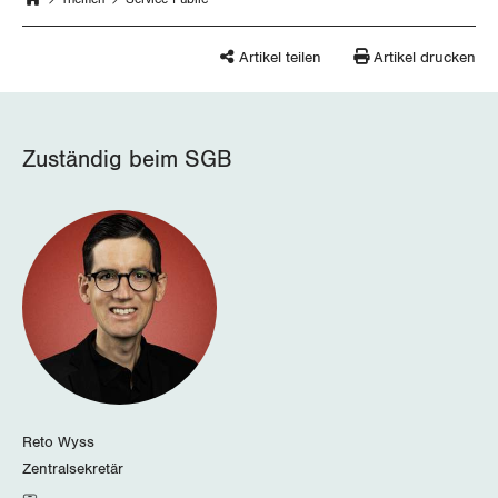
Schaffhausen
Artikel teilen
Artikel drucken
Schwyz
St. Gallen-Appenzell
Zuständig beim SGB
Solothurn
Tessin
Thurgau
Uri
Waadt
Reto Wyss
Wallis
Zentralsekretär