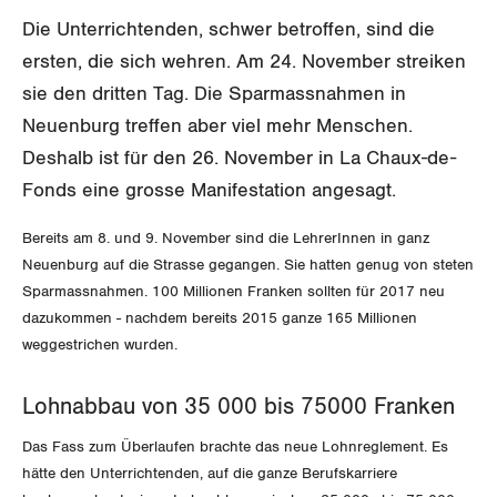
SERVICE PUBLIC
Aussenwirtschaft
Berufliche Vorsorge
Gewerkschaftsrechte
Die Unterrichtenden, schwer betroffen, sind die
Verteilung
ersten, die sich wehren. Am 24. November streiken
Arbeitslosenversicherung
Verkehr
Arbeitssicherheit und Gesundheitsschutz
sie den dritten Tag. Die Sparmassnahmen in
Überbrückungsleistung
Post
Neuenburg treffen aber viel mehr Menschen.
Deshalb ist für den 26. November in La Chaux-de-
Ergänzungsleistungen
Energie und Umwelt
Fonds eine grosse Manifestation angesagt.
Invalidenversicherung
Kommunikation und Medien
Bereits am 8. und 9. November sind die LehrerInnen in ganz
Neuenburg auf die Strasse gegangen. Sie hatten genug von steten
Unfallversicherung
Sparmassnahmen. 100 Millionen Franken sollten für 2017 neu
GLEICHSTELLUNG
dazukommen - nachdem bereits 2015 ganze 165 Millionen
Gesundheit
weggestrichen wurden.
BILDUNG & JUGEND
Gleichstellung von Frauen und Männern
MIGRATION
Lohnabbau von 35 000 bis 75000 Franken
Gleichstellung von LGBTI
Das Fass zum Überlaufen brachte das neue Lohnreglement. Es
GEWERKSCHAFTSPOLITIK
hätte den Unterrichtenden, auf die ganze Berufskarriere