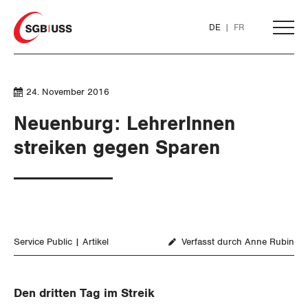
Home
DE
FR
AKTUELL
24. November 2016
Neuenburg: LehrerInnen
THEMEN
streiken gegen Sparen
ARBEIT
WIRTSCHAFT
Löhne und Vertragspolitik
Service Public
Artikel
Verfasst durch Anne Rubin
SOZIALPOLITIK
Flankierende Massnahmen und
Finanzen und Steuerpolitik
Personenfreizügigkeit
CORONA-VIRUS
Geld und Währung
AHV
Den dritten Tag im Streik
Arbeitsrechte