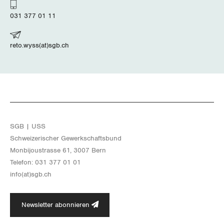
Zug
031 377 01 11
Zürich
reto.wyss(at)sgb.ch
SGB | USS
Schwei­ze­ri­scher Ge­werk­schafts­bund
Mon­bi­joustras­se 61, 3007 Bern
Te­le­fon: 031 377 01 01
info(at)​sgb.​ch
Newsletter abonnieren