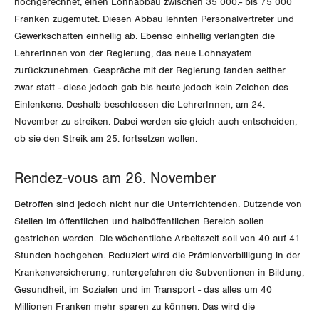
hochgerechnet, einen Lohnabbau zwischen 35 000.- bis 75 000
International
Franken zugemutet. Diesen Abbau lehnten Personalvertreter und
SERVICE
Gewerkschaften einhellig ab. Ebenso einhellig verlangten die
Schweiz
LehrerInnen von der Regierung, das neue Lohnsystem
DER SGB
GEWERKSCHAFTSMITGLIED WERDEN
zurückzunehmen. Gespräche mit der Regierung fanden seither
Landesstreik
zwar statt - diese jedoch gab bis heute jedoch kein Zeichen des
LOHNRECHNER
Einlenkens. Deshalb beschlossen die LehrerInnen, am 24.
Medien
WIR ÜBER UNS
November zu streiken. Dabei werden sie gleich auch entscheiden,
WEITERBILDUNG
ob sie den Streik am 25. fortsetzen wollen.
GREMIEN
Publikationen
NEWSLETTER
Rendez-vous am 26. November
ZENTRALSEKRETARIAT
Vorstand
Blog
Artikel
Betroffen sind jedoch nicht nur die Unterrichtenden. Dutzende von
BROSCHÜREN/BÜCHER
KANTONALE BÜNDE
Stellen im öffentlichen und halböffentlichen Bereich sollen
Präsidialausschuss
Medienmitteilungen
Kontakt
gestrichen werden. Die wöchentliche Arbeitszeit soll von 40 auf 41
Blog Daniel Lampart
Bestellformular
ANGESCHLOSSENE VERBÄNDE
Feministische Kommission
Stunden hochgehen. Reduziert wird die Prämienverbilligung in der
Aargau
Dossier
Krankenversicherung, runtergefahren die Subventionen in Bildung,
Der Europa-Blog
OFFENE STELLEN
Jugendkommission
Gesundheit, im Sozialen und im Transport - das alles um 40
Beide Basel
Vernehmlassungen
Millionen Franken mehr sparen zu können. Das wird die
AGENDA