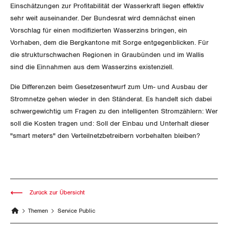
Einschätzungen zur Profitabilität der Wasserkraft liegen effektiv
Schaffhausen
sehr weit auseinander. Der Bundesrat wird demnächst einen
Vorschlag für einen modifizierten Wasserzins bringen, ein
Schwyz
Vorhaben, dem die Bergkantone mit Sorge entgegenblicken. Für
die strukturschwachen Regionen in Graubünden und im Wallis
St. Gallen-Appenzell
sind die Einnahmen aus dem Wasserzins existenziell.
Die Differenzen beim Gesetzesentwurf zum Um- und Ausbau der
Solothurn
Stromnetze gehen wieder in den Ständerat. Es handelt sich dabei
Tessin
schwergewichtig um Fragen zu den intelligenten Stromzählern: Wer
soll die Kosten tragen und: Soll der Einbau und Unterhalt dieser
Thurgau
"smart meters" den Verteilnetzbetreibern vorbehalten bleiben?
Uri
Waadt
Zurück zur Übersicht
Wallis
Themen
Service Public