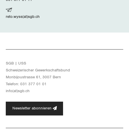
reto.wyss(at)sgb.ch
SGB | USS
Schwei­ze­ri­scher Ge­werk­schafts­bund
Mon­bi­joustras­se 61, 3007 Bern
Te­le­fon: 031 377 01 01
info(at)​sgb.​ch
Newsletter abonnieren