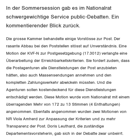
SERVICE PUBLIC
Aussenwirtschaft
Berufliche Vorsorge
Gewerkschaftsrechte
In der Sommersession gab es im Nationalrat
Verteilung
schwergewichtige Service public-Debatten. Ein
Arbeitslosenversicherung
Verkehr
Arbeitssicherheit und Gesundheitsschutz
kommentierender Blick zurück.
Überbrückungsleistung
Post
Die grosse Kammer behandelte einige Vorstösse zur Post. Der
Ergänzungsleistungen
rasante Abbau bei den Poststellen stösst auf Unverständnis. Eine
Energie und Umwelt
Motion der KVF-N zur Postgesetzgebung (17.3012) verlangte eine
Invalidenversicherung
Überarbeitung der Erreichbarkeitskriterien. Sie fordert zudem, dass
Kommunikation und Medien
die Postagenturen alle Dienstleistungen der Post anzubieten
Unfallversicherung
hätten, also auch Massensendungen annehmen und den
GLEICHSTELLUNG
kompletten Zahlungsverkehr abwickeln müssten. Und die
Gesundheit
Agenturen sollen kostendeckend für diese Dienstleistungen
BILDUNG & JUGEND
entschädigt werden. Diese Motion wurde vom Nationalrat mit einem
Gleichstellung von Frauen und Männern
überragenden Mehr von 172 zu 13 Stimmen (4 Enthaltungen)
MIGRATION
angenommen. Ebenfalls angenommen wurden zwei Motionen von
Gleichstellung von LGBTI
NR Viola Amherd zur Anpassung der Kriterien und zu mehr
GEWERKSCHAFTSPOLITIK
Transparenz der Post. Doris Leuthard, die zuständige
Departementsvorsteherin, gab sich in der Debatte zwar unbeirrt.