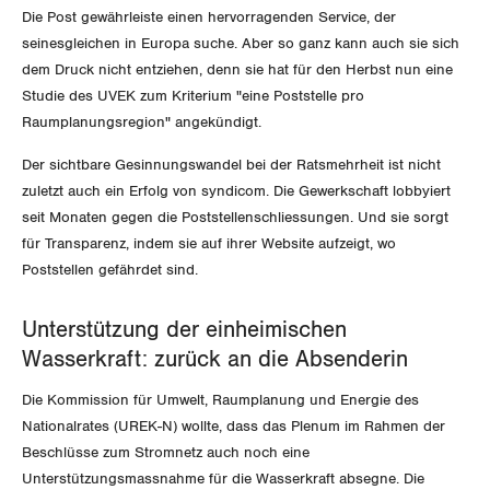
Die Post gewährleiste einen hervorragenden Service, der
International
SERVICE
seinesgleichen in Europa suche. Aber so ganz kann auch sie sich
dem Druck nicht entziehen, denn sie hat für den Herbst nun eine
Schweiz
Studie des UVEK zum Kriterium "eine Poststelle pro
DER SGB
GEWERKSCHAFTSMITGLIED WERDEN
Raumplanungsregion" angekündigt.
Landesstreik
LOHNRECHNER
Medien
Der sichtbare Gesinnungswandel bei der Ratsmehrheit ist nicht
WIR ÜBER UNS
zuletzt auch ein Erfolg von syndicom. Die Gewerkschaft lobbyiert
WEITERBILDUNG
seit Monaten gegen die Poststellenschliessungen. Und sie sorgt
GREMIEN
Publikationen
für Transparenz, indem sie auf ihrer Website aufzeigt, wo
NEWSLETTER
Poststellen gefährdet sind.
ZENTRALSEKRETARIAT
Vorstand
Blog
Artikel
BROSCHÜREN/BÜCHER
Unterstützung der einheimischen
KANTONALE BÜNDE
Präsidialausschuss
Medienmitteilungen
Wasserkraft: zurück an die Absenderin
Kontakt
Blog Daniel Lampart
Bestellformular
ANGESCHLOSSENE VERBÄNDE
Feministische Kommission
Aargau
Die Kommission für Umwelt, Raumplanung und Energie des
Dossier
Der Europa-Blog
Nationalrates (UREK-N) wollte, dass das Plenum im Rahmen der
OFFENE STELLEN
Jugendkommission
Beide Basel
Beschlüsse zum Stromnetz auch noch eine
Vernehmlassungen
Unterstützungsmassnahme für die Wasserkraft absegne. Die
AGENDA