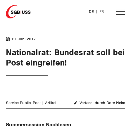
Home
DE
FR
AKTUELL
19. Juni 2017
Nationalrat: Bundesrat soll bei
THEMEN
Post eingreifen!
ARBEIT
WIRTSCHAFT
Löhne und Vertragspolitik
Service Public
Post
Artikel
Verfasst durch Dore Heim
SOZIALPOLITIK
Flankierende Massnahmen und
Finanzen und Steuerpolitik
Personenfreizügigkeit
CORONA-VIRUS
Geld und Währung
AHV
Sommersession Nachlesen
Arbeitsrechte