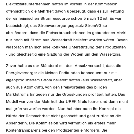
Migrationskommission
Bern
Elektrizitätsunternehmen hatten im Vorfeld in der Kommission
Bücher/Broschüren
offensichtlich die Mehrheit davon überzeugt, dass es zur Rettung
Queer-Kommission
Freiburg
der einheimischen Stromressource schon 5 nach 12 ist. Es war
beabsichtigt, das Stromversorgungsgesetz StromVG so
Rentner:innen-Kommission
Genf
abzuändern, dass die EndverbraucherInnen im gebundenen Markt
nur noch mit Strom aus Wasserkraft beliefert worden wären. Davon
Glarus
versprach man sich eine konkrete Unterstützung der Produzenten
- und gleichzeitig eine Glättung der Wogen um den Wasserzins.
Graubünden
Zuvor hatte es der Ständerat mit dem Ansatz versucht, dass die
Jura
Energieversorger die kleinen Endkunden konsequent nur mit
eigenproduziertem Strom beliefert hätten (aus Wasserkraft, aber
Luzern
auch aus Atomkraft), von den Preisvorteilen des billigen
Marktstroms hingegen nur die Grosskunden profitiert hätten. Das
Neuenburg
Modell war von der Mehrheit der UREK-N als teurer und dann nicht
mal grün verworfen worden. Nun hat aber auch ihr Konzept die
Nidwalden
Hürde der Ratsmehrheit nicht geschafft und geht zurück an die
Absenderin. Die Kommission wird vermutlich als erstes mehr
Obwalden
Kostentransparenz bei den Produzenten einfordern. Die