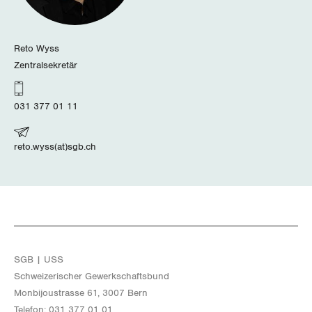
Zug
Zürich
Reto Wyss
Zentralsekretär
031 377 01 11
reto.wyss(at)sgb.ch
SGB | USS
Schwei­ze­ri­scher Ge­werk­schafts­bund
Mon­bi­joustras­se 61, 3007 Bern
Te­le­fon: 031 377 01 01