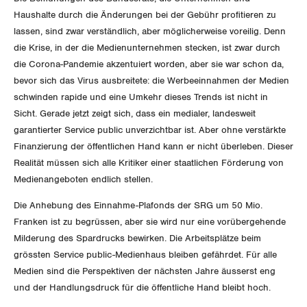
Migrationskommission
Bern
Bücher/Broschüren
Haushalte durch die Änderungen bei der Gebühr profitieren zu
lassen, sind zwar verständlich, aber möglicherweise voreilig. Denn
Queer-Kommission
Freiburg
die Krise, in der die Medienunternehmen stecken, ist zwar durch
die Corona-Pandemie akzentuiert worden, aber sie war schon da,
Rentner:innen-Kommission
Genf
bevor sich das Virus ausbreitete: die Werbeeinnahmen der Medien
schwinden rapide und eine Umkehr dieses Trends ist nicht in
Glarus
Sicht. Gerade jetzt zeigt sich, dass ein medialer, landesweit
garantierter Service public unverzichtbar ist. Aber ohne verstärkte
Graubünden
Finanzierung der öffentlichen Hand kann er nicht überleben. Dieser
Realität müssen sich alle Kritiker einer staatlichen Förderung von
Jura
Medienangeboten endlich stellen.
Luzern
Die Anhebung des Einnahme-Plafonds der SRG um 50 Mio.
Franken ist zu begrüssen, aber sie wird nur eine vorübergehende
Neuenburg
Milderung des Spardrucks bewirken. Die Arbeitsplätze beim
grössten Service public-Medienhaus bleiben gefährdet. Für alle
Nidwalden
Medien sind die Perspektiven der nächsten Jahre äusserst eng
und der Handlungsdruck für die öffentliche Hand bleibt hoch.
Obwalden