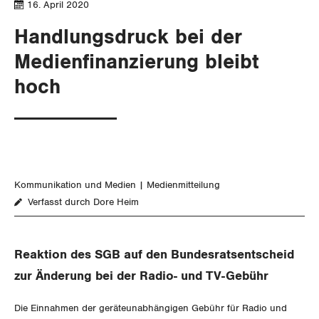
SERVICE PUBLIC
16. April 2020
Aussenwirtschaft
Berufliche Vorsorge
Gewerkschaftsrechte
Handlungsdruck bei der
Verteilung
Arbeitslosenversicherung
Verkehr
Arbeitssicherheit und Gesundheitsschutz
Medienfinanzierung bleibt
Überbrückungsleistung
Post
hoch
Ergänzungsleistungen
Energie und Umwelt
Invalidenversicherung
Kommunikation und Medien
Unfallversicherung
Kommunikation und Medien
Medienmitteilung
GLEICHSTELLUNG
Verfasst durch Dore Heim
Gesundheit
BILDUNG & JUGEND
Gleichstellung von Frauen und Männern
Reaktion des SGB auf den Bundesratsentscheid
MIGRATION
Gleichstellung von LGBTI
zur Änderung bei der Radio- und TV-Gebühr
GEWERKSCHAFTSPOLITIK
Die Einnahmen der geräteunabhängigen Gebühr für Radio und