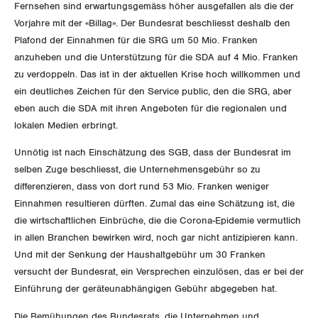
Fernsehen sind erwartungsgemäss höher ausgefallen als die der
International
SERVICE
Vorjahre mit der «Billag». Der Bundesrat beschliesst deshalb den
Plafond der Einnahmen für die SRG um 50 Mio. Franken
Schweiz
anzuheben und die Unterstützung für die SDA auf 4 Mio. Franken
DER SGB
GEWERKSCHAFTSMITGLIED WERDEN
zu verdoppeln. Das ist in der aktuellen Krise hoch willkommen und
Landesstreik
ein deutliches Zeichen für den Service public, den die SRG, aber
LOHNRECHNER
Medien
eben auch die SDA mit ihren Angeboten für die regionalen und
WIR ÜBER UNS
lokalen Medien erbringt.
WEITERBILDUNG
GREMIEN
Publikationen
Unnötig ist nach Einschätzung des SGB, dass der Bundesrat im
selben Zuge beschliesst, die Unternehmensgebühr so zu
NEWSLETTER
ZENTRALSEKRETARIAT
differenzieren, dass von dort rund 53 Mio. Franken weniger
Vorstand
Blog
Artikel
Einnahmen resultieren dürften. Zumal das eine Schätzung ist, die
BROSCHÜREN/BÜCHER
KANTONALE BÜNDE
die wirtschaftlichen Einbrüche, die die Corona-Epidemie vermutlich
Präsidialausschuss
Medienmitteilungen
Kontakt
in allen Branchen bewirken wird, noch gar nicht antizipieren kann.
Blog Daniel Lampart
Bestellformular
ANGESCHLOSSENE VERBÄNDE
Feministische Kommission
Und mit der Senkung der Haushaltgebühr um 30 Franken
Aargau
Dossier
versucht der Bundesrat, ein Versprechen einzulösen, das er bei der
Der Europa-Blog
OFFENE STELLEN
Jugendkommission
Einführung der geräteunabhängigen Gebühr abgegeben hat.
Beide Basel
Vernehmlassungen
Die Bemühungen des Bundesrats, die Unternehmen und
AGENDA