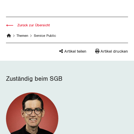
Schaffhausen
Schwyz
Zurück zur Übersicht
Themen
Service Public
St. Gallen-Appenzell
Solothurn
Artikel teilen
Artikel drucken
Tessin
Zuständig beim SGB
Thurgau
Uri
Waadt
Wallis