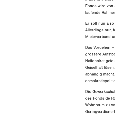
Fonds wird von 
laufende Rahmenk
Er soll nun als
Allerdings nur, 
Mieterverband u
Das Vorgehen – w
grössere Aufsto
Nationalrat gefo
Geiselhaft lösen
abhängig macht.
demokratiepoliti
Die Gewerkschaft
des Fonds de Ro
Wohnraum zu ver
Geringverdiener