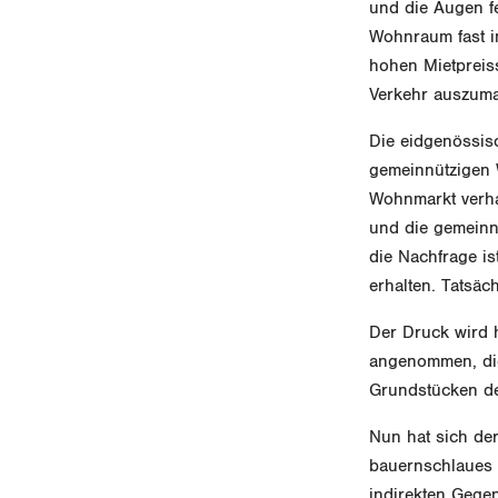
und die Augen f
Wohnraum fast i
hohen Mietpreis
Verkehr auszum
Die eidgenössis
gemeinnützigen 
Wohnmarkt verhar
und die gemeinn
die Nachfrage i
erhalten. Tatsäc
Der Druck wird h
angenommen, die 
Grundstücken d
Nun hat sich de
bauernschlaues M
indirekten Gege