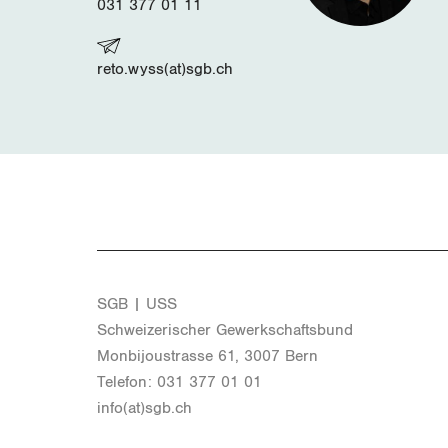
031 377 01 11
reto.wyss(at)sgb.ch
SGB | USS
Schwei­ze­ri­scher Ge­werk­schafts­bund
Mon­bi­joustras­se 61, 3007 Bern
Te­le­fon: 031 377 01 01
info(at)​sgb.​ch