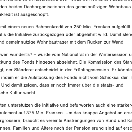
den beiden Dachorganisationen des gemeinnützigen Wohnbaus v
redit ist ausgeschöpft.
o mit einem neuen Rahmenkredit von 250 Mio. Franken aufgefüllt
falls die Initiative zurückgezogen oder abgelehnt wird. Damit ste
nd gemeinnützige Wohnbauträger mit dem Rücken zur Wand.
en wundert's? – wurde vom Nationalrat in der Wintersession unt
ckung des Fonds hingegen abgelehnt. Die Kommission des Stän
lgt, der Ständerat entscheidet in der Frühlingssession. Er könnt
, indem er die Aufstockung des Fonds nicht vom Schicksal der Ini
 Und damit zeigen, dass er noch immer über die staats- und
sche Kultur wacht.
en unterstützen die Initiative und befürworten auch eine stärke
ulement auf 375 Mio. Franken. Um das knappe Angebot an ers
grössern, braucht es vereinte Anstrengungen von Bund und K
Innen, Familien und Ältere nach der Pensionierung sind auf ers