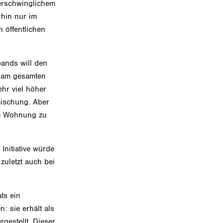
 erschwinglichem
rhin nur im
 öffentlichen
ands will den
t am gesamten
ehr viel höher
mischung. Aber
he Wohnung zu
Initiative würde
zuletzt auch bei
ts ein
: sie erhält als
estellt. Dieser