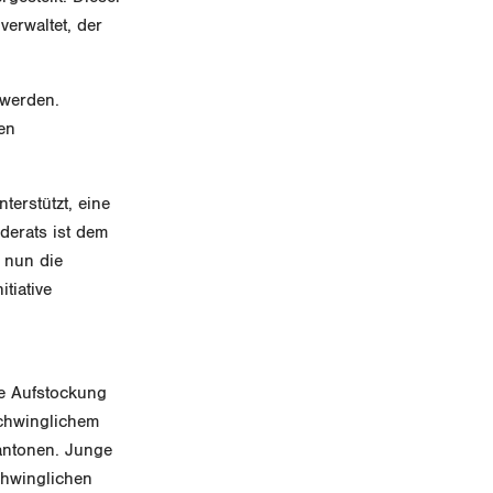
erwaltet, der
 werden.
hen
erstützt, eine
derats ist dem
e nun die
tiative
re Aufstockung
chwinglichem
antonen. Junge
chwinglichen