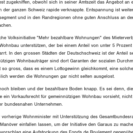
est zugekniffen, obwohl sich in seiner Amtszeit das Angebot an
n der ganzen Schweiz rapide verknappte. Entspannung ist weite
segment und in den Randregionen ohne guten Anschluss an den
achen.
che Volksinitiative "Mehr bezahlbare Wohnungen" des Mieterverb
Wohnbau unterstützen, der bei einem Anteil von unter 5 Prozen
rt. In den grossen Städten der Deutschschweiz ist der Anteil s
ützigen Wohnbauträger sind dort Garanten der sozialen Durch
st so gross, dass es einem Lottogewinn gleichkommt, eine solc
hlich werden die Wohnungen gar nicht selten ausgelost.
och bleiben und der bezahlbare Boden knapp. Es sei denn, die 
ein Vorkaufsrecht für gemeinnützigen Wohnbau vorsieht, nicht 
er bundesnahen Unternehmen.
r vorherige Wohnminister mit Unterstützung des Gesamtbundesra
anöver einfallen lassen, um der Initiative den Garaus zu machen
nvorschlag eine Aufstockung des Fonds de Roulement gegenüberg