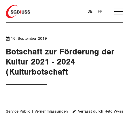
Home
DE
FR
AKTUELL
16. September 2019
Botschaft zur Förderung der
THEMEN
Kultur 2021 - 2024
(Kulturbotschaft
ARBEIT
WIRTSCHAFT
Löhne und Vertragspolitik
SOZIALPOLITIK
Flankierende Massnahmen und
Finanzen und Steuerpolitik
Personenfreizügigkeit
Service Public
Vernehmlassungen
Verfasst durch Reto Wyss
CORONA-VIRUS
Geld und Währung
AHV
Arbeitsrechte