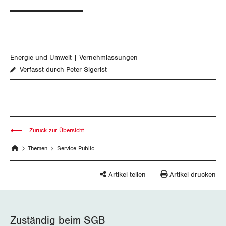
SERVICE PUBLIC
Aussenwirtschaft
Berufliche Vorsorge
Gewerkschaftsrechte
Verteilung
Arbeitslosenversicherung
Verkehr
Arbeitssicherheit und Gesundheitsschutz
Überbrückungsleistung
Post
Energie und Umwelt
Vernehmlassungen
Verfasst durch Peter Sigerist
Ergänzungsleistungen
Energie und Umwelt
Invalidenversicherung
Kommunikation und Medien
Unfallversicherung
Zurück zur Übersicht
GLEICHSTELLUNG
Gesundheit
Themen
Service Public
BILDUNG & JUGEND
Gleichstellung von Frauen und Männern
Artikel teilen
Artikel drucken
MIGRATION
Gleichstellung von LGBTI
GEWERKSCHAFTSPOLITIK
Zuständig beim SGB