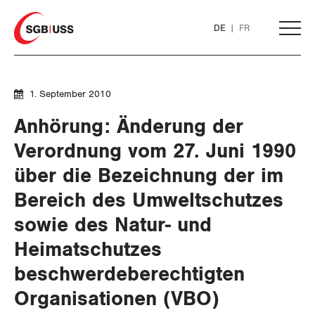
Home
DE
FR
AKTUELL
1. September 2010
Anhörung: Änderung der
THEMEN
Verordnung vom 27. Juni 1990
über die Bezeichnung der im
ARBEIT
Bereich des Umweltschutzes
WIRTSCHAFT
Löhne und Vertragspolitik
sowie des Natur- und
Heimatschutzes
SOZIALPOLITIK
Flankierende Massnahmen und
Finanzen und Steuerpolitik
Personenfreizügigkeit
beschwerdeberechtigten
CORONA-VIRUS
Geld und Währung
AHV
Organisationen (VBO)
Arbeitsrechte