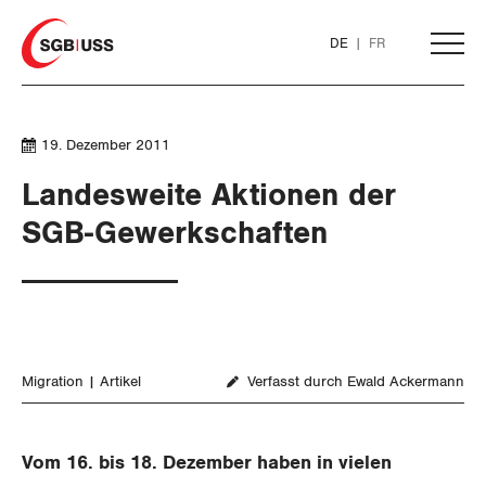
Home
DE
FR
AKTUELL
19. Dezember 2011
Landesweite Aktionen der
THEMEN
SGB-Gewerkschaften
ARBEIT
WIRTSCHAFT
Löhne und Vertragspolitik
Migration
Artikel
Verfasst durch Ewald Ackermann
SOZIALPOLITIK
Flankierende Massnahmen und
Finanzen und Steuerpolitik
Personenfreizügigkeit
CORONA-VIRUS
Geld und Währung
AHV
Vom 16. bis 18. Dezember haben in vielen
Arbeitsrechte