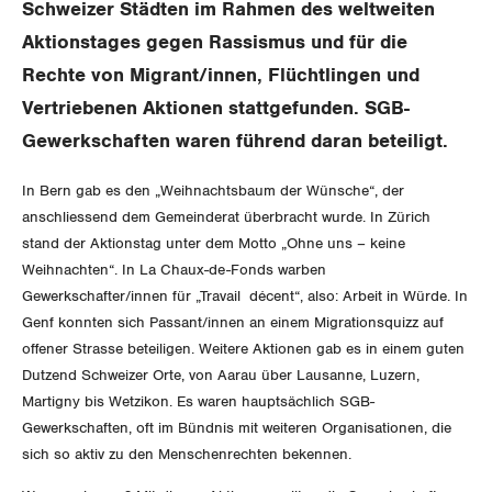
SERVICE PUBLIC
Aussenwirtschaft
Schweizer Städten im Rahmen des weltweiten
Berufliche Vorsorge
Gewerkschaftsrechte
Aktionstages gegen Rassismus und für die
GLEICHSTELLUNG
Verteilung
Arbeitslosenversicherung
Verkehr
Rechte von Migrant/innen, Flüchtlingen und
Arbeitssicherheit und Gesundheitsschutz
Vertriebenen Aktionen stattgefunden. SGB-
BILDUNG & JUGEND
Überbrückungsleistung
Post
Gleichstellung von Frauen und Männern
Gewerkschaften waren führend daran beteiligt.
MIGRATION
Ergänzungsleistungen
Energie und Umwelt
Gleichstellung von LGBTI
In Bern gab es den „Weihnachtsbaum der Wünsche“, der
anschliessend dem Gemeinderat überbracht wurde. In Zürich
Invalidenversicherung
GEWERKSCHAFTSPOLITIK
Kommunikation und Medien
stand der Aktionstag unter dem Motto „Ohne uns – keine
Unfallversicherung
Weihnachten“. In La Chaux-de-Fonds warben
International
SERVICE
Gewerkschafter/innen für „Travail décent“, also: Arbeit in Würde. In
Gesundheit
Genf konnten sich Passant/innen an einem Migrationsquizz auf
Schweiz
offener Strasse beteiligen. Weitere Aktionen gab es in einem guten
DER SGB
GEWERKSCHAFTSMITGLIED WERDEN
Dutzend Schweizer Orte, von Aarau über Lausanne, Luzern,
Landesstreik
Martigny bis Wetzikon. Es waren hauptsächlich SGB-
LOHNRECHNER
Medien
Gewerkschaften, oft im Bündnis mit weiteren Organisationen, die
WIR ÜBER UNS
sich so aktiv zu den Menschenrechten bekennen.
WEITERBILDUNG
GREMIEN
Publikationen