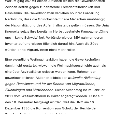
Worum ging es? Mit diesen Aktionen wollten die Gewerkschaften
Zeichen setzen gegen zunehmende Fremdenfeindlichkeit und
NEWSLETTER
ZENTRALSEKRETARIAT
Vorstand
Rassismus. Die Gewerkschaften verliehen so ihrer Forderung
Blog
Artikel
Nachdruck, dass die Grundrechte für alle Menschen unabhängig
BROSCHÜREN/BÜCHER
KANTONALE BÜNDE
Präsidialausschuss
der Nationalität und des Aufenthaltsstatus gelten müssen. Die Unia
Medienmitteilungen
Kontakt
Blog Daniel Lampart
ihrerseits setzte ihre bereits im Herbst gestartete Kampagne „Ohne
Bestellformular
ANGESCHLOSSENE VERBÄNDE
Feministische Kommission
uns – keine Schweiz“ fort. Verbände wie der SEV nahmen deren
Aargau
Dossier
Der Europa-Blog
Inventar auf und wiesen öffentlich darauf hin: Auch die Züge
OFFENE STELLEN
Jugendkommission
würden ohne Migrant/innen nicht mehr rollen.
Beide Basel
Vernehmlassungen
Eine eigentliche Weihnachtsaktion haben die Gewerkschaften
AGENDA
Migrationskommission
Bern
Bücher/Broschüren
damit nicht gestartet, wiewohl die Weihnachtsgeschichte auch als
eine über Asylrealitäten gelesen werden kann. Rahmen der
Queer-Kommission
Freiburg
gewerkschaftlichen Aktionen bildete der
weltweite Aktionstag
gegen Rassismus und für die Rechte von Migrant/innen,
Rentner:innen-Kommission
Genf
Flüchtlingen und Vertriebenen.
Dieser Aktionstag ist im Februar
2011 vom Weltsozialforum in Dakar angeregt worden. Er ist auf
Glarus
den 18. Dezember festgelegt worden, weil die UNO am 18.
Dezember 1990 die Konvention zum Schutz der Rechte der
Graubünden