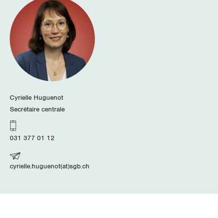
Tessin
Thurgau
Uri
Waadt
Wallis
Cyrielle Huguenot
Secrétaire centrale
Zug
031 377 01 12
Zürich
cyrielle.huguenot(at)sgb.ch