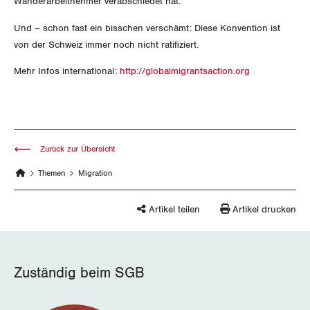
Wanderarbeitnehmer verabschiedet hat.
Jura
Und – schon fast ein bisschen verschämt: Diese Konvention ist
von der Schweiz immer noch nicht ratifiziert.
Luzern
Mehr Infos international:
http://globalmigrantsaction.org
Neuenburg
Nidwalden
Zurück zur Übersicht
Obwalden
Themen
Migration
Schaffhausen
Artikel teilen
Artikel drucken
Schwyz
St. Gallen-Appenzell
Zuständig beim SGB
Solothurn