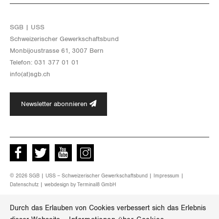
SGB | USS
Schwei­ze­ri­scher Ge­werk­schafts­bund
Mon­bi­joustras­se 61, 3007 Bern
Te­le­fon: 031 377 01 01
info(at)​sgb.​ch
Newsletter abonnieren
Facebook
Twitter
Youtube
instagram
© 2026 SGB | USS – Schweizerischer Gewerkschaftsbund |
Impressum
|
Datenschutz
| webdesign by
Terminal8 GmbH
Durch das Erlauben von Cookies verbessert sich das Erlebnis