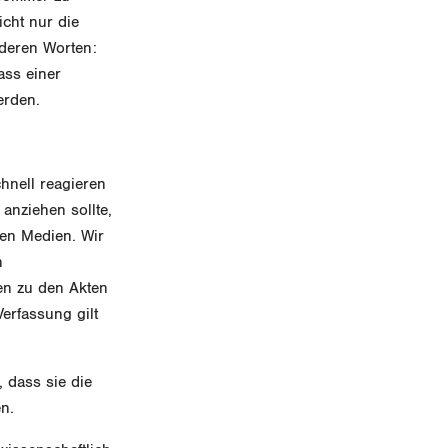
cht nur die
nderen Worten:
ass einer
erden.
chnell reagieren
anziehen sollte,
en Medien. Wir
n
en zu den Akten
Verfassung gilt
, dass sie die
n.