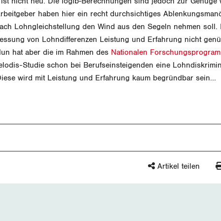
 ist nicht neu. Die logib-Berechnungen sind jedoch zur Genüge 
Arbeitgeber haben hier ein recht durchsichtiges Ablenkungsmanö
ch Lohngleichstellung den Wind aus den Segeln nehmen soll. 
essung von Lohndifferenzen Leistung und Erfahrung nicht gen
 Nun hat aber die im Rahmen des
Nationalen Forschungsprogra
elodis-Studie schon bei Berufseinsteigenden eine Lohndiskrimi
iese wird mit Leistung und Erfahrung kaum begründbar sein...
Artikel teilen