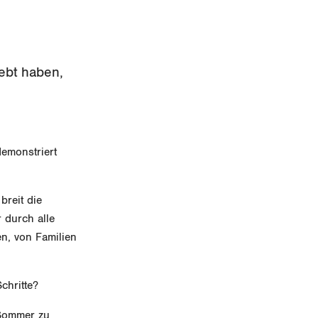
lebt haben,
demonstriert
breit die
 durch alle
n, von Familien
chritte?
 Sommer zu