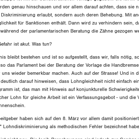
rden genau hinschauen und vor allem darauf achten, dass sie ni
n Diskriminierung erlaubt, sondern auch deren Behebung. Mit a
lichkeit für Sanktionen enthält. Dann wird zu verhindern sein, d
 während der parlamentarischen Beratung die Zähne gezogen w
efahr ist akut. Was tun?
s bleibt bestehen und ist so aufgestellt, dass wir, falls nötig, s
so das Parlament bei der Beratung der Vorlage die Handbremse 
 uns wieder bemerkbar machen. Auch auf der Strasse! Und in d
deutlich darauf hinweisen, dass Lohngleichheit nicht einfach ei
ramm ist, das man mit Hinweis auf konjunkturelle Schwierigkeit
cher Lohn für gleiche Arbeit ist ein Verfassungsgebot - und die 
onnenschein.
itgeber haben sich auf den 8. März vor allem damit positioniert
r" Lohndiskriminierung als methodischen Fehler bezeichnet habe