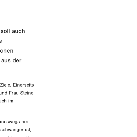
 soll auch
e
ichen
 aus der
iele. Einerseits
 und Frau Steine
uch im
eineswegs bei
 schwanger ist,