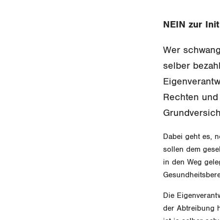
NEIN zur Ini
Wer schwanger
selber bezah
Eigenverantw
Rechten und 
Grundversic
Dabei geht es, n
sollen dem gesel
in den Weg geleg
Gesundheitsbere
Die Eigenverantw
der Abtreibung h