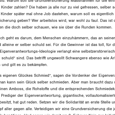
huld. Warum soll die Grundversicherung Massnahmen für die eini
inder zahlen? Die haben ja alle nur zu viel gefressen, selber 
Kinder später mal ohne Job dastehen, warum soll es eigentlich
icherung geben? Wer arbeitslos wird, war wohl zu faul. Das ist
llen die doch selber schauen, wie sie über die Runden kommen.
ich geht es darum, dem Menschen einzuhämmern, das an seine
alleine er selber schuld sei. Für die Gewinner ist das toll, für di
 Eigenverantwortungs-Ideologie verlangt eine selbstzerstöreris
er schuld“ sind. Das betrifft ungewollt Schwangere ebenso wie Ar
 und gilt es zu bekämpfen.
es eigenen Glückes Schmied“, sagen die Vordenker der Eigenve
, man kann sein Glück selber schmieden. Aber man braucht dazu
inen Amboss, die Rohstoffe und die entsprechenden Schmiedeke
 Prediger der Eigenverantwortung, gigantische, vollautomatisiert
sitzt, hat gut reden. Setzen wir die Solidarität an erste Stelle 
f aller gegen alle. Verteidigen wir eine Grundversicherung die je