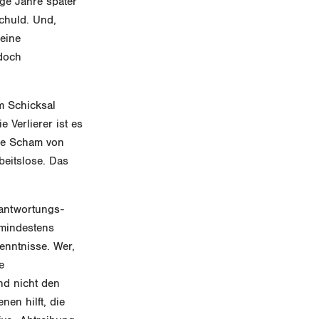
ge Jahre später
schuld. Und,
 eine
 doch
m Schicksal
e Verlierer ist es
che Scham von
beitslose. Das
rantwortungs-
 mindestens
nntnisse. Wer,
e
und nicht den
nen hilft, die