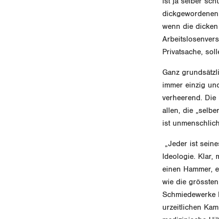
ist ja selber sc
dickgewordenen K
wenn die dicken 
Arbeitslosenvers
Privatsache, so
Ganz grundsätzl
immer einzig und 
verheerend. Die
allen, die „selb
ist unmenschlich
„Jeder ist sein
Ideologie. Klar
einen Hammer, e
wie die grössten
Schmiedewerke be
urzeitlichen Kamp