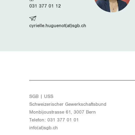
031 377 01 12
cyrielle.huguenot(at)sgb.ch
SGB | USS
Schwei­ze­ri­scher Ge­werk­schafts­bund
Mon­bi­joustras­se 61, 3007 Bern
Te­le­fon: 031 377 01 01
info(at)​sgb.​ch