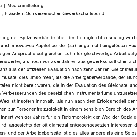
u
Medienmitteilung
er, Präsident Schweizerischer Gewerkschaftsbund
arung der Spitzenverbände über den Lohngleichheitsdialog wird 
nd innovatives Kapitel bei der (zu) lange nicht eingelösten Rea
igen Anspruchs auf gleichen Lohn für gleichwertige Arbeit auf
nswerter, als noch vor zwei Jahren aus gewerkschaftlicher Sich
anz aus der offiziellen Evaluation nach zehn Jahren Gleichstell
musste, dies umso mehr, als die Arbeitgeberverbände, der Bund
teien nicht bereit waren, die in der Evaluation des Gleichstellu
 Verbesserungen des gesetzlichen Instrumentariums umzusetzen.
eg ist insofern innovativ, als nun nach dem Erfolgsmodell der 
n zur Personenfreizügigkeit in einem sensiblen Bereich des Ar
innert weniger Jahre für ein Reformprojekt der Weg der Sozialp
rd; angesichts der oft diametral entgegengesetzten Interessen d
n- und der Arbeitgeberseite ist dies alles andere als eine Selbst