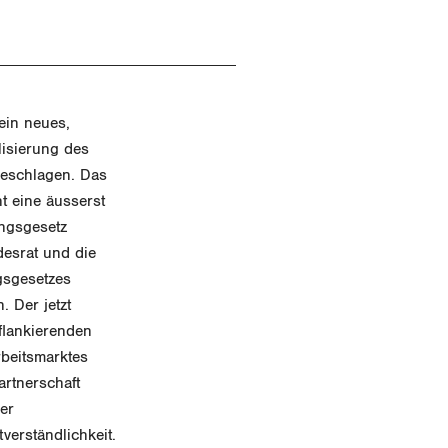
ein neues,
lisierung des
geschlagen. Das
t eine äusserst
ungsgesetz
esrat und die
ngsgesetzes
 Der jetzt
flankierenden
beitsmarktes
artnerschaft
er
verständlichkeit.