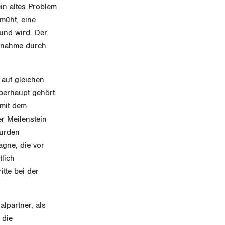
ein altes Problem
emüht, eine
 und wird. Der
ssnahme durch
 auf gleichen
berhaupt gehört.
 mit dem
er Meilenstein
wurden
agne, die vor
tlich
tte bei der
lpartner, als
 die