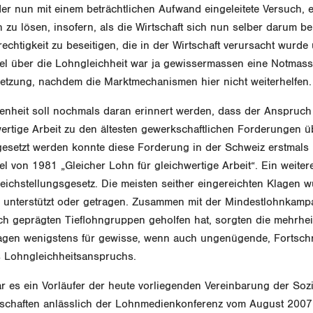
 der nun mit einem beträchtlichen Aufwand eingeleitete Versuch, 
h zu lösen, insofern, als die Wirtschaft sich nun selber darum b
chtigkeit zu beseitigen, die in der Wirtschaft verursacht wurde
kel über die Lohngleichheit war ja gewissermassen eine Notma
setzung, nachdem die Marktmechanismen hier nicht weiterhelfen.
enheit soll nochmals daran erinnert werden, dass der Anspruch
ertige Arbeit zu den ältesten gewerkschaftlichen Forderungen ü
gesetzt werden konnte diese Forderung in der Schweiz erstmals
el von 1981 „Gleicher Lohn für gleichwertige Arbeit“. Ein weiter
eichstellungsgesetz. Die meisten seither eingereichten Klagen 
h unterstützt oder getragen. Zusammen mit der Mindestlohnkamp
ch geprägten Tieflohngruppen geholfen hat, sorgten die mehrhei
lagen wenigstens für gewisse, wenn auch ungenügende, Fortschri
s Lohngleichheitsanspruchs.
 es ein Vorläufer der heute vorliegenden Vereinbarung der Sozia
chaften anlässlich der Lohnmedienkonferenz vom August 2007