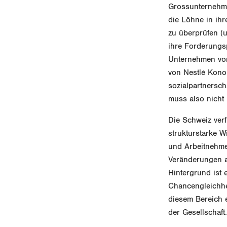
Grossunternehme
die Löhne in ih
zu überprüfen (
ihre Forderungs
Unternehmen von
von Nestlé Konol
sozialpartnersch
muss also nicht
Die Schweiz verf
strukturstarke W
und Arbeitnehme
Veränderungen a
Hintergrund ist 
Chancengleichhei
diesem Bereich e
der Gesellschaft.