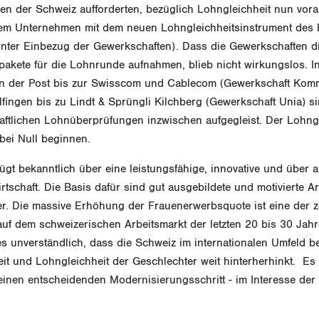
n der Schweiz aufforderten, bezüglich Lohngleichheit nun vo
rem Unternehmen mit dem neuen Lohngleichheitsinstrument des 
unter Einbezug der Gewerkschaften). Dass die Gewerkschaften di
pakete für die Lohnrunde aufnahmen, blieb nicht wirkungslos. I
 der Post bis zur Swisscom und Cablecom (Gewerkschaft Komm
fingen bis zu Lindt & Sprüngli Kilchberg (Gewerkschaft Unia) s
aftlichen Lohnüberprüfungen inzwischen aufgegleist. Der Lohng
 bei Null beginnen.
ügt bekanntlich über eine leistungsfähige, innovative und über 
irtschaft. Die Basis dafür sind gut ausgebildete und motivierte 
r. Die massive Erhöhung der Frauenerwerbsquote ist eine der z
uf dem schweizerischen Arbeitsmarkt der letzten 20 bis 30 Jahr
es unverständlich, dass die Schweiz im internationalen Umfeld b
t und Lohngleichheit der Geschlechter weit hinterherhinkt. Es b
inen entscheidenden Modernisierungsschritt - im Interesse der 