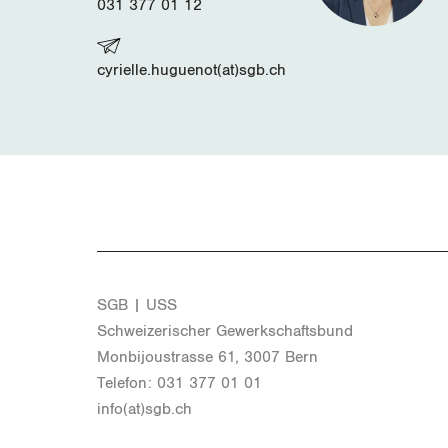
031 377 01 12
cyrielle.huguenot(at)sgb.ch
SGB | USS
Schwei­ze­ri­scher Ge­werk­schafts­bund
Mon­bi­joustras­se 61, 3007 Bern
Te­le­fon: 031 377 01 01
info(at)​sgb.​ch