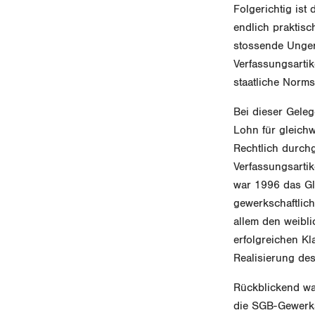
Folgerichtig ist
endlich praktisc
stossende Ungere
Verfassungsarti
staatliche Norm
Bei dieser Geleg
Lohn für gleichw
Rechtlich durch
Verfassungsartik
war 1996 das Gl
gewerkschaftlic
allem den weibli
erfolgreichen K
Realisierung de
Rückblickend war
die SGB-Gewerks