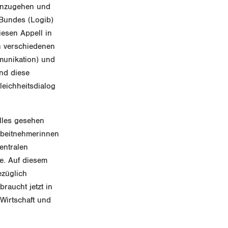
ranzugehen und
Bundes (Logib)
esen Appell in
n verschiedenen
unikation) und
ind diese
leichheitsdialog
alles gesehen
Arbeitnehmerinnen
entralen
e. Auf diesem
ezüglich
raucht jetzt in
Wirtschaft und