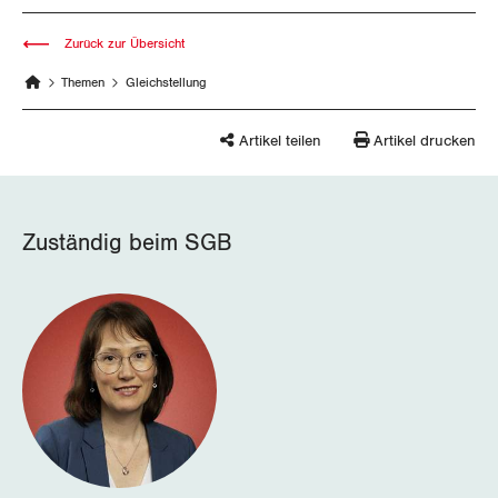
St. Gallen-Appenzell
Zurück zur Übersicht
Themen
Gleichstellung
Solothurn
Tessin
Artikel teilen
Artikel drucken
Thurgau
Zuständig beim SGB
Uri
Waadt
Wallis
Zug
Zürich