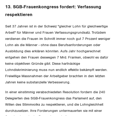
SERVICE PUBLIC
Aussenwirtschaft
Berufliche Vorsorge
Gewerkschaftsrechte
13. SGB-Frauenkongress fordert: Verfassung
GLEICHSTELLUNG
Verteilung
respektieren
Arbeitslosenversicherung
Verkehr
Arbeitssicherheit und Gesundheitsschutz
Seit 37 Jahren ist in der Schweiz "gleicher Lohn für gleichwertige
Überbrückungsleistung
Post
Gleichstellung von Frauen und Männern
Arbeit" für Männer und Frauen Verfassungsgrundsatz. Trotzdem
verdienen die Frauen im Schnitt immer noch gut 7 Prozent weniger
Ergänzungsleistungen
Energie und Umwelt
Gleichstellung von LGBTI
Lohn als die Männer - ohne dass Berufsanforderungen oder
Ausbildung dies erklären könnten. Aufs Jahr hochgerechnet
Invalidenversicherung
Kommunikation und Medien
BILDUNG & JUGEND
entgehen den Frauen deswegen 7 Mrd. Franken, obwohl es dafür
Unfallversicherung
keine objektiven Gründe gibt. Diese hartnäckige
MIGRATION
Lohndiskriminierung muss nun endlich effektiv bekämpft werden.
Gesundheit
Freiwillige Massnahmen der Arbeitgeber brachten in den letzten
Jahren keine substanzielle Verbesserung.
GEWERKSCHAFTSPOLITIK
In einer einstimmig verabschiedeten Resolution fordern die 240
International
Delegierten des SGB-Frauenkongress das Parlament auf, den
SERVICE
Willen des Stimmvolks zu respektieren, und die Lohngleichheit
Schweiz
durchzusetzen. Ihre Forderungen untermauerten sie mit einer
DER SGB