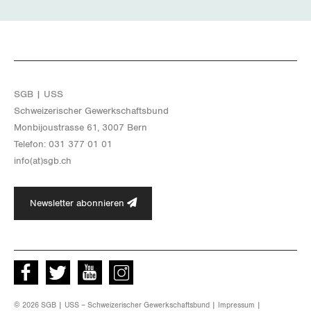
SGB | USS
Schwei­ze­ri­scher Ge­werk­schafts­bund
Mon­bi­joustras­se 61, 3007 Bern
Te­le­fon: 031 377 01 01
info(at)​sgb.​ch
Newsletter abonnieren
Facebook
Twitter
Youtube
instagram
© 2026 SGB | USS – Schweizerischer Gewerkschaftsbund |
Impressum
|