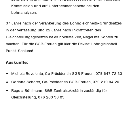
Rentner:innen-Kommission
Genf
Kommission und auf Unternehmensebene bei den
Lohnanalysen.
Glarus
37 Jahre nach der Verankerung des Lohngleichheits-Grundsatzes
Graubünden
in der Verfassung und 22 Jahre nach Inkrafttreten des
Gleichstellungsgesetzes ist es höchste Zeit, Nägel mit Köpfen zu
Jura
machen. Für die SGB-Frauen gilt klar die Devise: Lohngleichheit.
Punkt. Schluss!
Luzern
Auskünfte:
Neuenburg
Michela Bovolenta, Co-Präsidentin SGB-Frauen, 079 647 72 83
Corinne Schärer, Co-Präsidentin SGB-Frauen, 079 219 94 20
Nidwalden
Regula Bühlmann, SGB-Zentralsekretärin zuständig für
Obwalden
Gleichstellung, 076 200 90 89
Schaffhausen
Schwyz