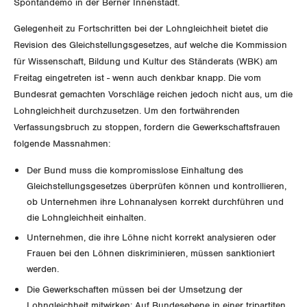
Spontandemo in der Berner Innenstadt.
GEWERKSCHAFTSMITGLIED WERDEN
Landesstreik
Gelegenheit zu Fortschritten bei der Lohngleichheit bietet die
LOHNRECHNER
Medien
WIR ÜBER UNS
Revision des Gleichstellungsgesetzes, auf welche die Kommission
für Wissenschaft, Bildung und Kultur des Ständerats (WBK) am
WEITERBILDUNG
GREMIEN
Freitag eingetreten ist - wenn auch denkbar knapp. Die vom
Publikationen
Bundesrat gemachten Vorschläge reichen jedoch nicht aus, um die
NEWSLETTER
ZENTRALSEKRETARIAT
Lohngleichheit durchzusetzen. Um den fortwährenden
Vorstand
Blog
Artikel
Verfassungsbruch zu stoppen, fordern die Gewerkschaftsfrauen
BROSCHÜREN/BÜCHER
folgende Massnahmen:
KANTONALE BÜNDE
Präsidialausschuss
Medienmitteilungen
Kontakt
Blog Daniel Lampart
Der Bund muss die kompromisslose Einhaltung des
Bestellformular
ANGESCHLOSSENE VERBÄNDE
Feministische Kommission
Aargau
Gleichstellungsgesetzes überprüfen können und kontrollieren,
Dossier
Der Europa-Blog
ob Unternehmen ihre Lohnanalysen korrekt durchführen und
OFFENE STELLEN
Jugendkommission
Beide Basel
die Lohngleichheit einhalten.
Vernehmlassungen
Unternehmen, die ihre Löhne nicht korrekt analysieren oder
AGENDA
Migrationskommission
Bern
Frauen bei den Löhnen diskriminieren, müssen sanktioniert
Bücher/Broschüren
werden.
Queer-Kommission
Freiburg
Die Gewerkschaften müssen bei der Umsetzung der
Lohngleichheit mitwirken: Auf Bundesebene in einer tripartiten