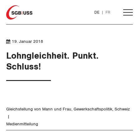
Home
DE
FR
AKTUELL
19. Januar 2018
Lohngleichheit. Punkt.
THEMEN
Schluss!
ARBEIT
WIRTSCHAFT
Löhne und Vertragspolitik
Gleichstellung von Mann und Frau
Gewerkschaftspolitik
Schweiz
SOZIALPOLITIK
Flankierende Massnahmen und
Finanzen und Steuerpolitik
Personenfreizügigkeit
Medienmitteilung
CORONA-VIRUS
Geld und Währung
AHV
Arbeitsrechte