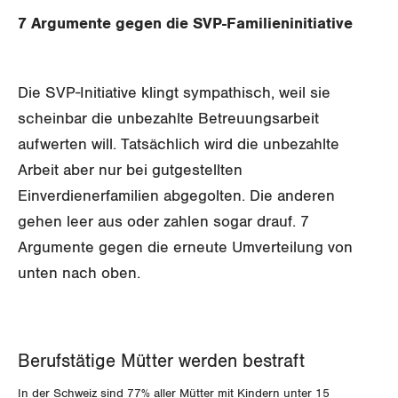
SERVICE PUBLIC
Aussenwirtschaft
Berufliche Vorsorge
Gewerkschaftsrechte
7 Argumente gegen die SVP-Familieninitiative
GLEICHSTELLUNG
Verteilung
Arbeitslosenversicherung
Verkehr
Arbeitssicherheit und Gesundheitsschutz
Die SVP-Initiative klingt sympathisch, weil sie
Überbrückungsleistung
Post
Gleichstellung von Frauen und Männern
scheinbar die unbezahlte Betreuungsarbeit
Ergänzungsleistungen
Energie und Umwelt
Gleichstellung von LGBTI
aufwerten will. Tatsächlich wird die unbezahlte
Arbeit aber nur bei gutgestellten
Invalidenversicherung
Kommunikation und Medien
Einverdienerfamilien abgegolten. Die anderen
BILDUNG & JUGEND
Unfallversicherung
gehen leer aus oder zahlen sogar drauf. 7
MIGRATION
Argumente gegen die erneute Umverteilung von
Gesundheit
unten nach oben.
GEWERKSCHAFTSPOLITIK
International
SERVICE
Berufstätige Mütter werden bestraft
Schweiz
In der Schweiz sind 77% aller Mütter mit Kindern unter 15
DER SGB