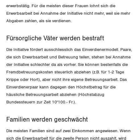
GEWERKSCHAFTSMITGLIED WERDEN
erwerbstätig. Für die meisten dieser Frauen lohnt sich die
Landesstreik
Erwerbsarbeit bei Annahme der Initiative nicht mehr, weil sie mehr
LOHNRECHNER
Medien
WIR ÜBER UNS
Abgaben zahlen, als sie verdienen.
WEITERBILDUNG
GREMIEN
Publikationen
Fürsorgliche Väter werden bestraft
NEWSLETTER
Die Initiative fördert ausschliesslich das Einverdienermodell. Paare,
ZENTRALSEKRETARIAT
Vorstand
Blog
die sich Erwerbsarbeit und Betreuung teilen, stehen bei Annahme
Artikel
BROSCHÜREN/BÜCHER
der Initiative schlechter da als vorher. Sie können bestenfalls die
KANTONALE BÜNDE
Präsidialausschuss
Fremdbetreuungskosten steuerlich abziehen (z.B. für 1-2 Tage
Medienmitteilungen
Kontakt
Blog Daniel Lampart
Bestellformular
Krippe oder Hort), aber nicht ihre eigene Betreuungsarbeit. Das
ANGESCHLOSSENE VERBÄNDE
Feministische Kommission
Aargau
Dossier
Einverdienerpaar kann dagegen den Höchstbetrag für die
Der Europa-Blog
häusliche Betreuungsarbeit abziehen (Höchstabzug
OFFENE STELLEN
Jugendkommission
Beide Basel
Vernehmlassungen
Bundessteuern zur Zeit 10'100.- Fr.).
AGENDA
Migrationskommission
Bern
Bücher/Broschüren
Familien werden geschwächt
Queer-Kommission
Freiburg
Die meisten Familien sind auf zwei Einkommen angewiesen. Wenn
sich die Erwerbsarbeit für die zweite Person nicht auszahlt, wird