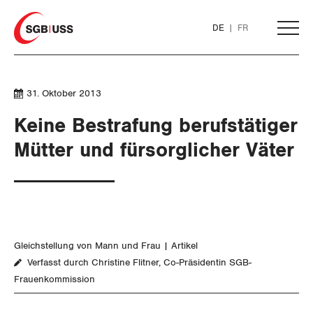
Home
DE
FR
AKTUELL
31. Oktober 2013
Keine Bestrafung berufstätiger
THEMEN
Mütter und fürsorglicher Väter
ARBEIT
WIRTSCHAFT
Löhne und Vertragspolitik
Gleichstellung von Mann und Frau
Artikel
SOZIALPOLITIK
Flankierende Massnahmen und
Finanzen und Steuerpolitik
Verfasst durch Christine Flitner, Co-Präsidentin SGB-
Personenfreizügigkeit
Frauenkommission
CORONA-VIRUS
Geld und Währung
AHV
Arbeitsrechte