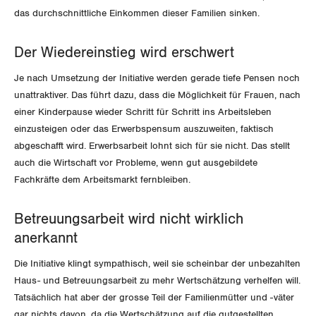
Rentner:innen-Kommission
Genf
das durchschnittliche Einkommen dieser Familien sinken.
Glarus
Der Wiedereinstieg wird erschwert
Graubünden
Je nach Umsetzung der Initiative werden gerade tiefe Pensen noch
unattraktiver. Das führt dazu, dass die Möglichkeit für Frauen, nach
Jura
einer Kinderpause wieder Schritt für Schritt ins Arbeitsleben
einzusteigen oder das Erwerbspensum auszuweiten, faktisch
Luzern
abgeschafft wird. Erwerbsarbeit lohnt sich für sie nicht. Das stellt
auch die Wirtschaft vor Probleme, wenn gut ausgebildete
Neuenburg
Fachkräfte dem Arbeitsmarkt fernbleiben.
Nidwalden
Betreuungsarbeit wird nicht wirklich
anerkannt
Obwalden
Die Initiative klingt sympathisch, weil sie scheinbar der unbezahlten
Schaffhausen
Haus- und Betreuungsarbeit zu mehr Wertschätzung verhelfen will.
Tatsächlich hat aber der grosse Teil der Familienmütter und -väter
Schwyz
gar nichts davon, da die Wertschätzung auf die gutgestellten