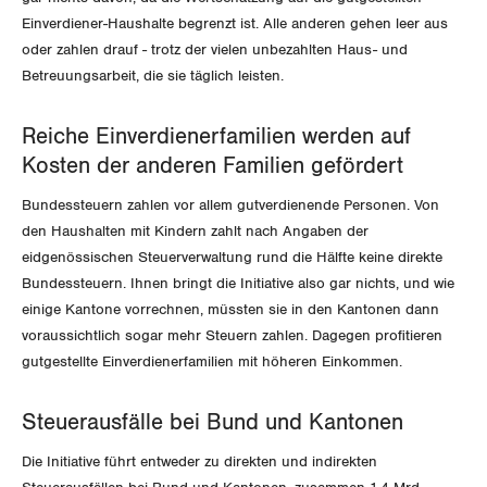
Einverdiener-Haushalte begrenzt ist. Alle anderen gehen leer aus
St. Gallen-Appenzell
oder zahlen drauf - trotz der vielen unbezahlten Haus- und
Betreuungsarbeit, die sie täglich leisten.
Solothurn
Tessin
Reiche Einverdienerfamilien werden auf
Kosten der anderen Familien gefördert
Thurgau
Bundessteuern zahlen vor allem gutverdienende Personen. Von
den Haushalten mit Kindern zahlt nach Angaben der
Uri
eidgenössischen Steuerverwaltung rund die Hälfte keine direkte
Bundessteuern. Ihnen bringt die Initiative also gar nichts, und wie
Waadt
einige Kantone vorrechnen, müssten sie in den Kantonen dann
voraussichtlich sogar mehr Steuern zahlen. Dagegen profitieren
Wallis
gutgestellte Einverdienerfamilien mit höheren Einkommen.
Zug
Steuerausfälle bei Bund und Kantonen
Zürich
Die Initiative führt entweder zu direkten und indirekten