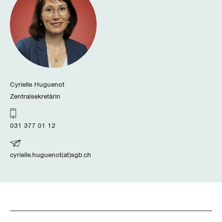
Cyrielle Huguenot
Zentralsekretärin
031 377 01 12
cyrielle.huguenot(at)sgb.ch