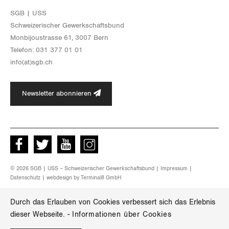
SGB | USS
Schwei­ze­ri­scher Ge­werk­schafts­bund
Mon­bi­joustras­se 61, 3007 Bern
Te­le­fon: 031 377 01 01
info(at)​sgb.​ch
Newsletter abonnieren
Facebook
Twitter
Youtube
instagram
© 2026 SGB | USS – Schweizerischer Gewerkschaftsbund |
Impressum
|
Datenschutz
| webdesign by
Terminal8 GmbH
Durch das Erlauben von Cookies verbessert sich das Erlebnis
dieser Webseite.
-
Informationen über Cookies