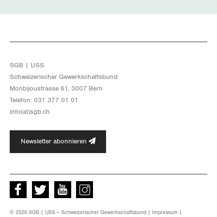
SGB | USS
Schwei­ze­ri­scher Ge­werk­schafts­bund
Mon­bi­joustras­se 61, 3007 Bern
Te­le­fon: 031 377 01 01
info(at)​sgb.​ch
Newsletter abonnieren
Facebook
Twitter
Youtube
instagram
© 2026 SGB | USS – Schweizerischer Gewerkschaftsbund |
Impressum
|