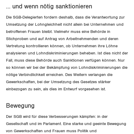
... und wenn nötig sanktionieren
St. Gallen-Appenzell
Die SGB-Delegierten fordern deshalb, dass die Verantwortung zur
Solothurn
Umsetzung der Lohngleichheit nicht allein bei Unternehmen und
betroffenen Frauen bleibt. Vielmehr muss eine Behörde in
Tessin
Stichproben und auf Antrag von Arbeitnehmenden und deren
Vertretung kontrollieren können, ob Unternehmen ihre Löhne
Thurgau
analysieren und Lohndiskriminierungen beheben. Ist dies nicht der
Fall, muss diese Behörde auch Sanktionen verfügen können. Nur
Uri
so können wir bei der Bekämpfung von Lohndiskriminierungen die
nötige Verbindlichkeit erreichen. Des Weitern verlangen die
Waadt
Gewerkschaften, bei der Umsetzung des Gesetzes stärker
einbezogen zu sein, als dies im Entwurf vorgesehen ist.
Wallis
Bewegung
Zug
Der SGB wird für diese Verbesserungen kämpfen: in der
Zürich
Gesellschaft und im Parlament. Eine starke und geeinte Bewegung
von Gewerkschaften und Frauen muss Politik und