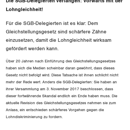
Die SGB-Delegierten verlangen: Vorwärts mit der
SERVICE PUBLIC
Aussenwirtschaft
Berufliche Vorsorge
Gewerkschaftsrechte
Lohngleichheit!
GLEICHSTELLUNG
Verteilung
Arbeitslosenversicherung
Verkehr
Arbeitssicherheit und Gesundheitsschutz
Für die SGB-Delegierten ist es klar: Dem
Überbrückungsleistung
Post
Gleichstellungsgesetz sind schärfere Zähne
Gleichstellung von Frauen und Männern
einzusetzen, damit die Lohngleichheit wirksam
Ergänzungsleistungen
Energie und Umwelt
Gleichstellung von LGBTI
gefördert werden kann.
Invalidenversicherung
Kommunikation und Medien
Über 20 Jahren nach Einführung des Gleichstellungsgesetzes
BILDUNG & JUGEND
haben sich die Medien scheinbar daran gewöhnt, dass dieses
Unfallversicherung
Gesetz nicht befolgt wird. Diese Tatsache ist ihnen schlicht nicht
MIGRATION
mehr der Rede wert. Anders die SGB-Delegierten: Sie haben an
Gesundheit
ihrer Versammlung am 3. November 2017 beschlossen, dass
GEWERKSCHAFTSPOLITIK
dieser fortwährende Skandal endlich ein Ende haben muss. Die
aktuelle Revision des Gleichstellungsgesetzes nehmen sie zum
International
Anlass, ein entschieden schärferes Vorgehen gegen die
SERVICE
Lohndiskriminierung zu fordern.
Schweiz
DER SGB