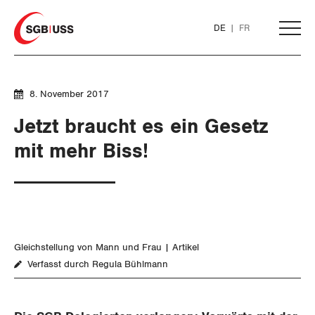
Home
DE
FR
AKTUELL
8. November 2017
Jetzt braucht es ein Gesetz
THEMEN
mit mehr Biss!
ARBEIT
WIRTSCHAFT
Löhne und Vertragspolitik
Gleichstellung von Mann und Frau
Artikel
SOZIALPOLITIK
Flankierende Massnahmen und
Finanzen und Steuerpolitik
Verfasst durch Regula Bühlmann
Personenfreizügigkeit
CORONA-VIRUS
Geld und Währung
AHV
Arbeitsrechte