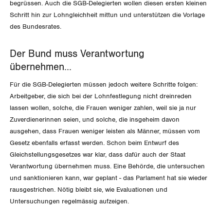
Rentner:innen-Kommission
begrüssen. Auch die SGB-Delegierten wollen diesen ersten kleinen
Genf
Schritt hin zur Lohngleichheit mittun und unterstützen die Vorlage
des Bundesrates.
Glarus
Graubünden
Der Bund muss Verantwortung
übernehmen...
Jura
Für die SGB-Delegierten müssen jedoch weitere Schritte folgen:
Luzern
Arbeitgeber, die sich bei der Lohnfestlegung nicht dreinreden
lassen wollen, solche, die Frauen weniger zahlen, weil sie ja nur
Neuenburg
Zuverdienerinnen seien, und solche, die insgeheim davon
ausgehen, dass Frauen weniger leisten als Männer, müssen vom
Nidwalden
Gesetz ebenfalls erfasst werden. Schon beim Entwurf des
Gleichstellungsgesetzes war klar, dass dafür auch der Staat
Obwalden
Verantwortung übernehmen muss. Eine Behörde, die untersuchen
und sanktionieren kann, war geplant - das Parlament hat sie wieder
Schaffhausen
rausgestrichen. Nötig bleibt sie, wie Evaluationen und
Untersuchungen regelmässig aufzeigen.
Schwyz