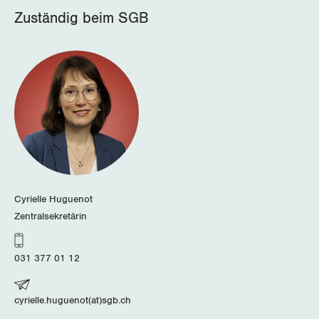
Zuständig beim SGB
Cyrielle Huguenot
Zentralsekretärin
031 377 01 12
cyrielle.huguenot(at)sgb.ch