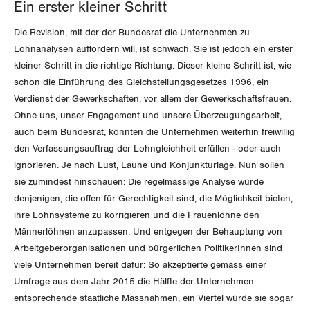
GEWERKSCHAFTSMITGLIED WERDEN
Ein erster kleiner Schritt
Landesstreik
Die Revision, mit der der Bundesrat die Unternehmen zu
LOHNRECHNER
Medien
WIR ÜBER UNS
Lohnanalysen auffordern will, ist schwach. Sie ist jedoch ein erster
kleiner Schritt in die richtige Richtung. Dieser kleine Schritt ist, wie
WEITERBILDUNG
GREMIEN
Publikationen
schon die Einführung des Gleichstellungsgesetzes 1996, ein
Verdienst der Gewerkschaften, vor allem der Gewerkschaftsfrauen.
NEWSLETTER
ZENTRALSEKRETARIAT
Ohne uns, unser Engagement und unsere Überzeugungsarbeit,
Vorstand
Blog
Artikel
auch beim Bundesrat, könnten die Unternehmen weiterhin freiwillig
BROSCHÜREN/BÜCHER
KANTONALE BÜNDE
den Verfassungsauftrag der Lohngleichheit erfüllen - oder auch
Präsidialausschuss
Medienmitteilungen
Kontakt
ignorieren. Je nach Lust, Laune und Konjunkturlage. Nun sollen
Blog Daniel Lampart
Bestellformular
ANGESCHLOSSENE VERBÄNDE
sie zumindest hinschauen: Die regelmässige Analyse würde
Feministische Kommission
Aargau
Dossier
denjenigen, die offen für Gerechtigkeit sind, die Möglichkeit bieten,
Der Europa-Blog
OFFENE STELLEN
ihre Lohnsysteme zu korrigieren und die Frauenlöhne den
Jugendkommission
Beide Basel
Vernehmlassungen
Männerlöhnen anzupassen. Und entgegen der Behauptung von
AGENDA
Migrationskommission
Arbeitgeberorganisationen und bürgerlichen PolitikerInnen sind
Bern
Bücher/Broschüren
viele Unternehmen bereit dafür: So akzeptierte gemäss einer
Queer-Kommission
Umfrage aus dem Jahr 2015 die Hälfte der Unternehmen
Freiburg
entsprechende staatliche Massnahmen, ein Viertel würde sie sogar