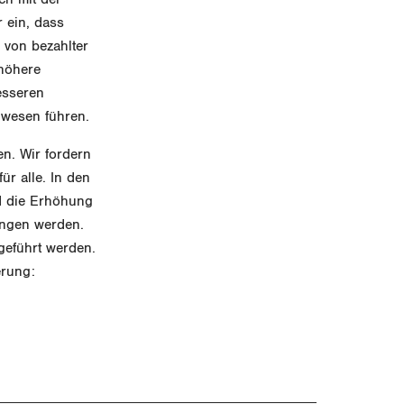
 ein, dass
g von bezahlter
höhere
esseren
lwesen führen.
en. Wir fordern
r alle. In den
d die Erhöhung
ungen werden.
geführt werden.
erung: