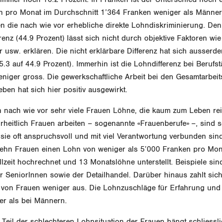
n pro Monat im Durchschnitt 1’364 Franken weniger als Männer
n die nach wie vor erhebliche direkte Lohndiskriminierung. Denn
renz (44.9 Prozent) lässt sich nicht durch objektive Faktoren wi
r usw. erklären. Die nicht erklärbare Differenz hat sich ausserd
5.3 auf 44.9 Prozent). Immerhin ist die Lohndifferenz bei Berufs
niger gross. Die gewerkschaftliche Arbeit bei den Gesamtarbeit
eben hat sich hier positiv ausgewirkt.
 nach wie vor sehr viele Frauen Löhne, die kaum zum Leben rei
heitlich Frauen arbeiten – sogenannte «Frauenberufe» –, sind s
sie oft anspruchsvoll und mit viel Verantwortung verbunden sind
zehn Frauen einen Lohn von weniger als 5’000 Franken pro Mo
lzeit hochrechnet und 13 Monatslöhne unterstellt. Beispiele sin
 SeniorInnen sowie der Detailhandel. Darüber hinaus zahlt sich
 von Frauen weniger aus. Die Lohnzuschläge für Erfahrung und 
er als bei Männern.
 Teil der schlechteren Lohnsituation der Frauen hängt schliessli