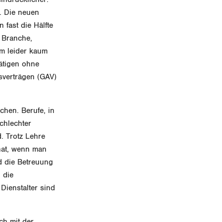
. Die neuen
 fast die Hälfte
e Branche,
em leider kaum
tätigen ohne
sverträgen (GAV)
chen. Berufe, in
chlechter
. Trotz Lehre
nat, wenn man
d die Betreuung
 die
Dienstalter sind
ch mit der