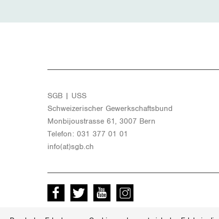
SGB | USS
Schwei­ze­ri­scher Ge­werk­schafts­bund
Mon­bi­joustras­se 61, 3007 Bern
Te­le­fon: 031 377 01 01
info(at)​sgb.​ch
Facebook
Twitter
Youtube
instagram