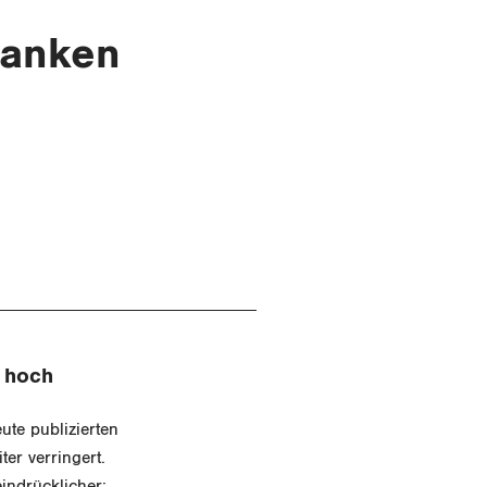
ranken
 hoch
ute publizierten
er verringert.
indrücklicher: