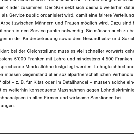
er Kinder zusammen. Der SGB setzt sich deshalb weiterhin dafür
als Service public organisiert wird, damit eine fairere Verteilun
 Arbeit zwischen Männern und Frauen möglich wird. Dazu sind 
stitionen in den Service public notwendig. Sie müssen auch zu b
gen in der Kinderbetreuung sowie dem Gesundheits- und Sozia
klar: bei der Gleichstellung muss es viel schneller vorwärts geh
stens 5’000 Franken mit Lehre und mindestens 4’500 Franken fü
prechende Mindestlöhne festgelegt werden. Lohngleichheit un
n müssen Gegenstand aller sozialpartnerschaftlichen Verhandl
gibt – z. B. für Kitas oder im Detailhandel – müssen solche ein
 es weiterhin konsequente Massnahmen gegen Lohndiskrimini
Lohnanalysen in allen Firmen und wirksame Sanktionen bei
rungen.