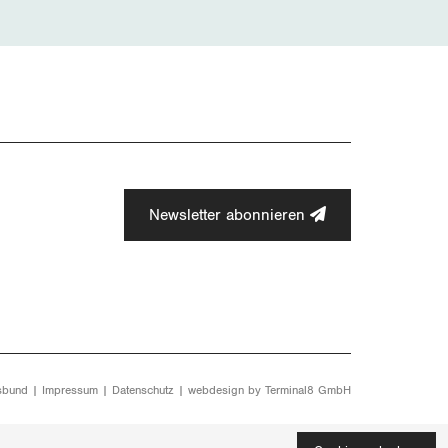
Newsletter abonnieren
sbund |
Impressum
|
Datenschutz
| webdesign by
Terminal8 GmbH