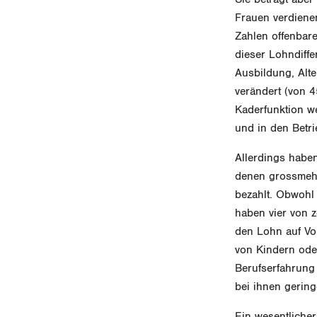
Frauen verdiene
Zahlen offenbare
dieser Lohndiffe
Ausbildung, Alte
verändert (von 4
Kaderfunktion we
und in den Betri
Allerdings haben
denen grossmehr
bezahlt. Obwohl 
haben vier von 
den Lohn auf Vol
von Kindern oder
Berufserfahrung
bei ihnen gering
Ein wesentlicher