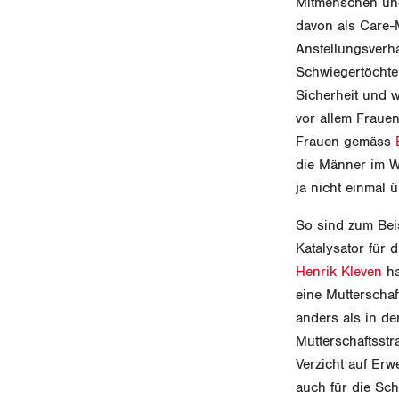
Mitmenschen und
davon als Care-
Anstellungsverhä
Schwiegertöchter
Sicherheit und wi
vor allem Frauen
Frauen gemäss
die Männer im We
ja nicht einmal 
So sind zum Beis
Katalysator für
Henrik Kleven
ha
eine Mutterschaf
anders als in de
Mutterschaftsstr
Verzicht auf Erw
auch für die Sc