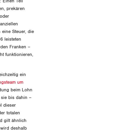
 Einen Teil
en, prekären
 oder
anziellen
 eine Steuer, die
6 leisteten
arden Franken –
ht funktionieren,
ichzeitig ein
ngsteam um
ndung beim Lohn
sie bis dahin –
l dieser
er totalen
 gilt ähnlich
 wird deshalb