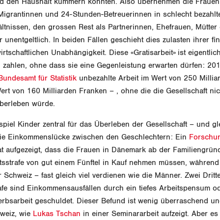
 den Haushalt kümmern könnten. Also übernehmen die Frauen:
Migrantinnen und 24-Stunden-Betreuerinnen in schlecht bezahlt
ltnissen, den grossen Rest als Partnerinnen, Ehefrauen, Mütter
 unentgeltlich. In beiden Fällen geschieht dies zulasten ihrer fin
rtschaftlichen Unabhängigkeit. Diese «Gratisarbeit» ist eigentlich
 zahlen, ohne dass sie eine Gegenleistung erwarten dürfen: 201
Bundesamt für Statistik
unbezahlte Arbeit im Wert von 250 Milli
rt von 160 Milliarden Franken – , ohne die die Gesellschaft nic
überleben würde.
piel Kinder zentral für das Überleben der Gesellschaft – und gle
 die Einkommenslücke zwischen den Geschlechtern: Ein
Forschu
t aufgezeigt, dass die Frauen in Dänemark ab der Familiengrü
tsstrafe von gut einem Fünftel in Kauf nehmen müssen, während 
r Schweiz – fast gleich viel verdienen wie die Männer. Zwei Dritte
afe sind Einkommensausfällen durch ein tiefes Arbeitspensum od
erbsarbeit geschuldet. Dieser Befund ist wenig überraschend und
hweiz, wie
Lukas Tschan
in einer Seminararbeit aufzeigt. Aber es