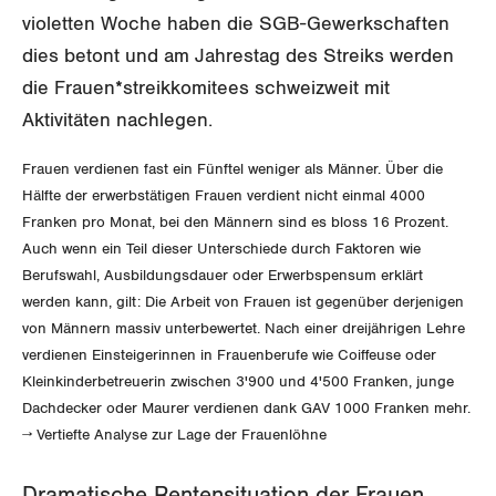
GEWERKSCHAFTSMITGLIED WERDEN
violetten Woche haben die SGB-Gewerkschaften
Landesstreik
dies betont und am Jahrestag des Streiks werden
LOHNRECHNER
Medien
WIR ÜBER UNS
die Frauen*streikkomitees schweizweit mit
WEITERBILDUNG
Aktivitäten nachlegen.
GREMIEN
Publikationen
NEWSLETTER
Frauen verdienen fast ein Fünftel weniger als Männer. Über die
ZENTRALSEKRETARIAT
Vorstand
Blog
Hälfte der erwerbstätigen Frauen verdient nicht einmal 4000
Artikel
BROSCHÜREN/BÜCHER
Franken pro Monat, bei den Männern sind es bloss 16 Prozent.
KANTONALE BÜNDE
Präsidialausschuss
Auch wenn ein Teil dieser Unterschiede durch Faktoren wie
Medienmitteilungen
Kontakt
Blog Daniel Lampart
Berufswahl, Ausbildungsdauer oder Erwerbspensum erklärt
Bestellformular
ANGESCHLOSSENE VERBÄNDE
Feministische Kommission
Aargau
werden kann, gilt: Die Arbeit von Frauen ist gegenüber derjenigen
Dossier
Der Europa-Blog
von Männern massiv unterbewertet. Nach einer dreijährigen Lehre
OFFENE STELLEN
Jugendkommission
Beide Basel
verdienen Einsteigerinnen in Frauenberufe wie Coiffeuse oder
Vernehmlassungen
Kleinkinderbetreuerin zwischen 3'900 und 4'500 Franken, junge
AGENDA
Migrationskommission
Bern
Dachdecker oder Maurer verdienen dank GAV 1000 Franken mehr.
Bücher/Broschüren
→ Vertiefte Analyse zur Lage der Frauenlöhne
Queer-Kommission
Freiburg