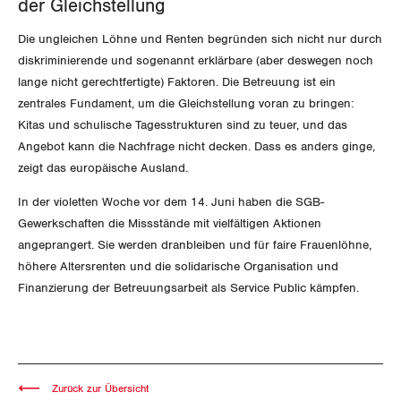
der Gleichstellung
St. Gallen-Appenzell
Die ungleichen Löhne und Renten begründen sich nicht nur durch
diskriminierende und sogenannt erklärbare (aber deswegen noch
Solothurn
lange nicht gerechtfertigte) Faktoren. Die Betreuung ist ein
zentrales Fundament, um die Gleichstellung voran zu bringen:
Tessin
Kitas und schulische Tagesstrukturen sind zu teuer, und das
Angebot kann die Nachfrage nicht decken. Dass es anders ginge,
Thurgau
zeigt das europäische Ausland.
Uri
In der violetten Woche vor dem 14. Juni haben die SGB-
Gewerkschaften die Missstände mit vielfältigen Aktionen
Waadt
angeprangert. Sie werden dranbleiben und für faire Frauenlöhne,
höhere Altersrenten und die solidarische Organisation und
Wallis
Finanzierung der Betreuungsarbeit als Service Public kämpfen.
Zug
Zürich
Zurück zur Übersicht