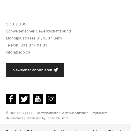
SGB | USS
Schwei­ze­ri­scher Ge­werk­schafts­bund
Mon­bi­joustras­se 61, 3007 Bern
Te­le­fon: 031 377 01 01
info(at)​sgb.​ch
Newsletter abonnieren
Facebook
Twitter
Youtube
instagram
© 2026 SGB | USS – Schweizerischer Gewerkschaftsbund |
Impressum
|
Datenschutz
| webdesign by
Terminal8 GmbH