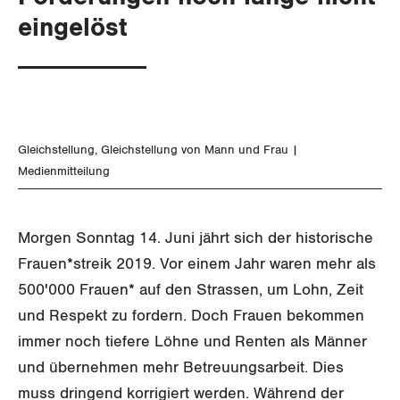
SERVICE PUBLIC
Aussenwirtschaft
Berufliche Vorsorge
eingelöst
Gewerkschaftsrechte
GLEICHSTELLUNG
Verteilung
Arbeitslosenversicherung
Verkehr
Arbeitssicherheit und Gesundheitsschutz
Überbrückungsleistung
Post
Gleichstellung von Frauen und Männern
Ergänzungsleistungen
Energie und Umwelt
Gleichstellung von LGBTI
Gleichstellung
Gleichstellung von Mann und Frau
Medienmitteilung
Invalidenversicherung
Kommunikation und Medien
BILDUNG & JUGEND
Unfallversicherung
Morgen Sonntag 14. Juni jährt sich der historische
MIGRATION
Gesundheit
Frauen*streik 2019. Vor einem Jahr waren mehr als
GEWERKSCHAFTSPOLITIK
500'000 Frauen* auf den Strassen, um Lohn, Zeit
und Respekt zu fordern. Doch Frauen bekommen
International
immer noch tiefere Löhne und Renten als Männer
SERVICE
und übernehmen mehr Betreuungsarbeit. Dies
Schweiz
muss dringend korrigiert werden. Während der
DER SGB