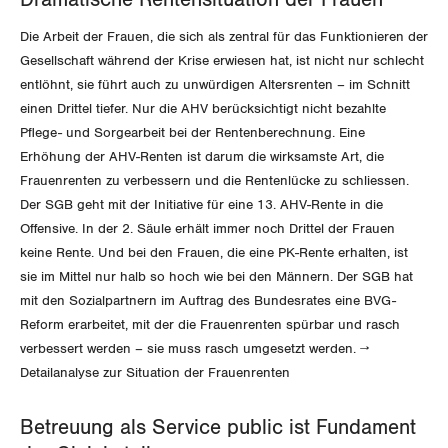
Dramatische Rentensituation der Frauen
Rentner:innen-Kommission
Genf
Die Arbeit der Frauen, die sich als zentral für das Funktionieren der
Glarus
Gesellschaft während der Krise erwiesen hat, ist nicht nur schlecht
entlöhnt, sie führt auch zu unwürdigen Altersrenten – im Schnitt
Graubünden
einen Drittel tiefer. Nur die AHV berücksichtigt nicht bezahlte
Pflege- und Sorgearbeit bei der Rentenberechnung. Eine
Jura
Erhöhung der AHV-Renten ist darum die wirksamste Art, die
Frauenrenten zu verbessern und die Rentenlücke zu schliessen.
Luzern
Der SGB geht mit der Initiative für eine 13. AHV-Rente in die
Offensive. In der 2. Säule erhält immer noch Drittel der Frauen
Neuenburg
keine Rente. Und bei den Frauen, die eine PK-Rente erhalten, ist
sie im Mittel nur halb so hoch wie bei den Männern. Der SGB hat
Nidwalden
mit den Sozialpartnern im Auftrag des Bundesrates eine BVG-
Reform erarbeitet, mit der die Frauenrenten spürbar und rasch
Obwalden
verbessert werden – sie muss rasch umgesetzt werden. →
Detailanalyse zur Situation der Frauenrenten
Schaffhausen
Betreuung als Service public ist Fundament
Schwyz