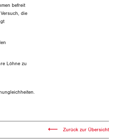
hmen befreit
 Versuch, die
gt
den
hre Löhne zu
;
nungleichheiten.
Zurück zur Übersicht