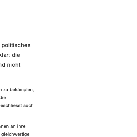
politisches
lar: die
nd nicht
am zu bekämpfen,
die
eschliesst auch
hnen an ihre
 gleichwertige