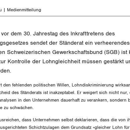
u
Medienmitteilung
vor dem 30. Jahrestag des Inkrafttretens des
ngsgesetzes sendet der Ständerat ein verheerendes 
den Schweizerischen Gewerkschaftsbund (SGB) ist k
zur Kontrolle der Lohngleichheit müssen gestärkt u
rden.
rt den fehlenden politischen Willen, Lohndiskriminierung wirks
cheid des Ständerats ist inakzeptabel. Er weigert sich nicht nur, 
analysen in den Unternehmen dauerhaft zu verankern, sondern b
ie zu schwächen.
ausreichen, dass Unternehmen selbst deklarieren, dass die von i
ausgerichteten Schichtzulagen dem Grundsatz «gleicher Lohn für