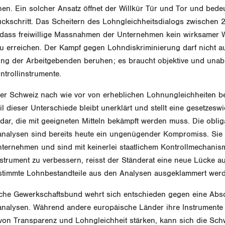
hen. Ein solcher Ansatz öffnet der Willkür Tür und Tor und bede
ückschritt. Das Scheitern des Lohngleichheitsdialogs zwischen
t, dass freiwillige Massnahmen der Unternehmen kein wirksamer
u erreichen. Der Kampf gegen Lohndiskriminierung darf nicht au
ung der Arbeitgebenden beruhen; es braucht objektive und una
trollinstrumente.
er Schweiz nach wie vor von erheblichen Lohnungleichheiten be
il dieser Unterschiede bleibt unerklärt und stellt eine gesetzesw
dar, die mit geeigneten Mitteln bekämpft werden muss. Die oblig
analysen sind bereits heute ein ungenügender Kompromiss. Sie 
Unternehmen und sind mit keinerlei staatlichem Kontrollmechani
nstrument zu verbessern, reisst der Ständerat eine neue Lücke au
estimmte Lohnbestandteile aus den Analysen ausgeklammert wer
che Gewerkschaftsbund wehrt sich entschieden gegen eine Ab
analysen. Während andere europäische Länder ihre Instrumente
von Transparenz und Lohngleichheit stärken, kann sich die Sch