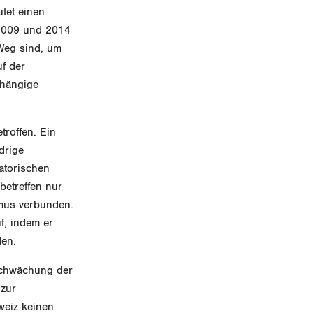
utet einen
 2009 und 2014
 Weg sind, um
f der
bhängige
troffen. Ein
idrige
atorischen
betreffen nur
smus verbunden.
f, indem er
den.
schwächung der
 zur
weiz keinen