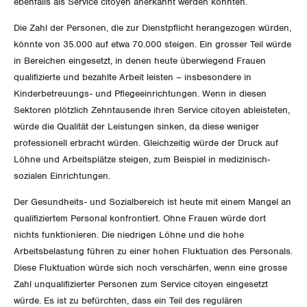
ebenfalls als Service citoyen anerkannt werden könnten.
Rentner:innen-Kommission
Genf
Die Zahl der Personen, die zur Dienstpflicht herangezogen würden,
Glarus
könnte von 35.000 auf etwa 70.000 steigen. Ein grosser Teil würde
in Bereichen eingesetzt, in denen heute überwiegend Frauen
Graubünden
qualifizierte und bezahlte Arbeit leisten – insbesondere in
Kinderbetreuungs- und Pflegeeinrichtungen. Wenn in diesen
Jura
Sektoren plötzlich Zehntausende ihren Service citoyen ableisteten,
würde die Qualität der Leistungen sinken, da diese weniger
Luzern
professionell erbracht würden. Gleichzeitig würde der Druck auf
Löhne und Arbeitsplätze steigen, zum Beispiel in medizinisch-
Neuenburg
sozialen Einrichtungen.
Nidwalden
Der Gesundheits- und Sozialbereich ist heute mit einem Mangel an
qualifiziertem Personal konfrontiert. Ohne Frauen würde dort
Obwalden
nichts funktionieren. Die niedrigen Löhne und die hohe
Arbeitsbelastung führen zu einer hohen Fluktuation des Personals.
Schaffhausen
Diese Fluktuation würde sich noch verschärfen, wenn eine grosse
Zahl unqualifizierter Personen zum Service citoyen eingesetzt
Schwyz
würde. Es ist zu befürchten, dass ein Teil des regulären