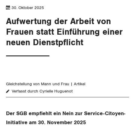
SERVICE PUBLIC
Aussenwirtschaft
Berufliche Vorsorge
Gewerkschaftsrechte
30. Oktober 2025
GLEICHSTELLUNG
Verteilung
Arbeitslosenversicherung
Verkehr
Aufwertung der Arbeit von
Arbeitssicherheit und Gesundheitsschutz
Frauen statt Einführung einer
Überbrückungsleistung
Post
Gleichstellung von Frauen und Männern
neuen Dienstpflicht
Ergänzungsleistungen
Energie und Umwelt
Gleichstellung von LGBTI
Invalidenversicherung
Kommunikation und Medien
BILDUNG & JUGEND
Unfallversicherung
MIGRATION
Gleichstellung von Mann und Frau
Artikel
Gesundheit
Verfasst durch Cyrielle Huguenot
GEWERKSCHAFTSPOLITIK
International
Der SGB empfiehlt ein Nein zur Service-Citoyen-
SERVICE
Initiative am 30. November 2025
Schweiz
DER SGB