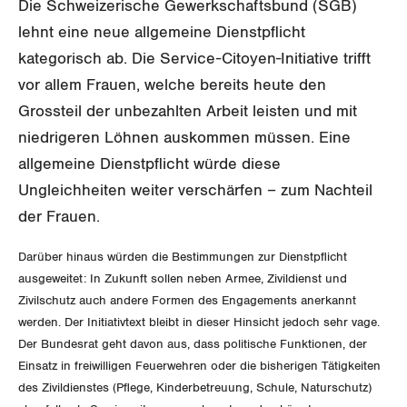
GEWERKSCHAFTSMITGLIED WERDEN
Die Schweizerische Gewerkschaftsbund (SGB)
Landesstreik
lehnt eine neue allgemeine Dienstpflicht
LOHNRECHNER
Medien
WIR ÜBER UNS
kategorisch ab. Die Service-Citoyen-Initiative trifft
vor allem Frauen, welche bereits heute den
WEITERBILDUNG
GREMIEN
Publikationen
Grossteil der unbezahlten Arbeit leisten und mit
NEWSLETTER
niedrigeren Löhnen auskommen müssen. Eine
ZENTRALSEKRETARIAT
Vorstand
Blog
allgemeine Dienstpflicht würde diese
Artikel
BROSCHÜREN/BÜCHER
Ungleichheiten weiter verschärfen – zum Nachteil
KANTONALE BÜNDE
Präsidialausschuss
Medienmitteilungen
Kontakt
der Frauen.
Blog Daniel Lampart
Bestellformular
ANGESCHLOSSENE VERBÄNDE
Feministische Kommission
Aargau
Dossier
Darüber hinaus würden die Bestimmungen zur Dienstpflicht
Der Europa-Blog
ausgeweitet: In Zukunft sollen neben Armee, Zivildienst und
OFFENE STELLEN
Jugendkommission
Beide Basel
Vernehmlassungen
Zivilschutz auch andere Formen des Engagements anerkannt
werden. Der Initiativtext bleibt in dieser Hinsicht jedoch sehr vage.
AGENDA
Migrationskommission
Bern
Bücher/Broschüren
Der Bundesrat geht davon aus, dass politische Funktionen, der
Einsatz in freiwilligen Feuerwehren oder die bisherigen Tätigkeiten
Queer-Kommission
Freiburg
des Zivildienstes (Pflege, Kinderbetreuung, Schule, Naturschutz)