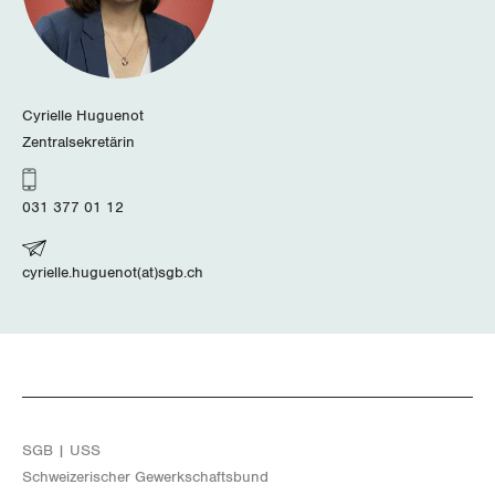
Cyrielle Huguenot
Zentralsekretärin
031 377 01 12
cyrielle.huguenot(at)sgb.ch
SGB | USS
Schwei­ze­ri­scher Ge­werk­schafts­bund