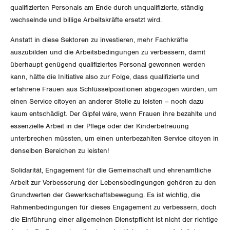
qualifizierten Personals am Ende durch unqualifizierte, ständig
St. Gallen-Appenzell
wechselnde und billige Arbeitskräfte ersetzt wird.
Solothurn
Anstatt in diese Sektoren zu investieren, mehr Fachkräfte
auszubilden und die Arbeitsbedingungen zu verbessern, damit
Tessin
überhaupt genügend qualifiziertes Personal gewonnen werden
kann, hätte die Initiative also zur Folge, dass qualifizierte und
Thurgau
erfahrene Frauen aus Schlüsselpositionen abgezogen würden, um
einen Service citoyen an anderer Stelle zu leisten – noch dazu
Uri
kaum entschädigt. Der Gipfel wäre, wenn Frauen ihre bezahlte und
essenzielle Arbeit in der Pflege oder der Kinderbetreuung
Waadt
unterbrechen müssten, um einen unterbezahlten Service citoyen in
denselben Bereichen zu leisten!
Wallis
Solidarität, Engagement für die Gemeinschaft und ehrenamtliche
Arbeit zur Verbesserung der Lebensbedingungen gehören zu den
Zug
Grundwerten der Gewerkschaftsbewegung. Es ist wichtig, die
Rahmenbedingungen für dieses Engagement zu verbessern, doch
Zürich
die Einführung einer allgemeinen Dienstpflicht ist nicht der richtige