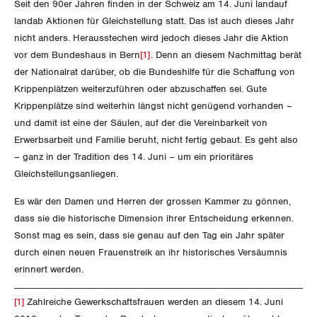
GEWERKSCHAFTSMITGLIED WERDEN
Seit den 90er Jahren finden in der Schweiz am 14. Juni landauf
Landesstreik
landab Aktionen für Gleichstellung statt. Das ist auch dieses Jahr
LOHNRECHNER
nicht anders. Herausstechen wird jedoch dieses Jahr die Aktion
Medien
WIR ÜBER UNS
vor dem Bundeshaus in Bern
[1]
. Denn an diesem Nachmittag berät
WEITERBILDUNG
der Nationalrat darüber, ob die Bundeshilfe für die Schaffung von
GREMIEN
Publikationen
Krippenplätzen weiterzuführen oder abzuschaffen sei. Gute
NEWSLETTER
Krippenplätze sind weiterhin längst nicht genügend vorhanden –
ZENTRALSEKRETARIAT
Vorstand
und damit ist eine der Säulen, auf der die Vereinbarkeit von
Blog
Artikel
BROSCHÜREN/BÜCHER
Erwerbsarbeit und Familie beruht, nicht fertig gebaut. Es geht also
KANTONALE BÜNDE
Präsidialausschuss
– ganz in der Tradition des 14. Juni – um ein prioritäres
Medienmitteilungen
Kontakt
Blog Daniel Lampart
Gleichstellungsanliegen.
Bestellformular
ANGESCHLOSSENE VERBÄNDE
Feministische Kommission
Aargau
Dossier
Es wär den Damen und Herren der grossen Kammer zu gönnen,
Der Europa-Blog
OFFENE STELLEN
dass sie die historische Dimension ihrer Entscheidung erkennen.
Jugendkommission
Beide Basel
Vernehmlassungen
Sonst mag es sein, dass sie genau auf den Tag ein Jahr später
AGENDA
durch einen neuen Frauenstreik an ihr historisches Versäumnis
Migrationskommission
Bern
Bücher/Broschüren
erinnert werden.
Queer-Kommission
Freiburg
[1]
Zahlreiche Gewerkschaftsfrauen werden an diesem 14. Juni