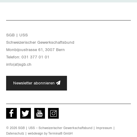
SGB | USS
Schwei­ze­ri­scher Ge­werk­schafts­bund
Mon­bi­joustras­se 61, 3007 Bern
Te­le­fon: 031 377 01 01
info(at)​sgb.​ch
Newsletter abonnieren
Facebook
Twitter
Youtube
instagram
© 2026 SGB | USS – Schweizerischer Gewerkschaftsbund |
Impressum
|
Datenschutz
| webdesign by
Terminal8 GmbH