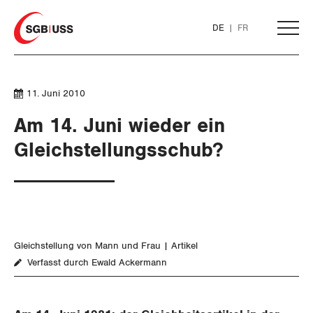
Home
DE
FR
AKTUELL
11. Juni 2010
Am 14. Juni wieder ein
THEMEN
Gleichstellungsschub?
ARBEIT
WIRTSCHAFT
Löhne und Vertragspolitik
Gleichstellung von Mann und Frau
Artikel
SOZIALPOLITIK
Flankierende Massnahmen und
Finanzen und Steuerpolitik
Verfasst durch Ewald Ackermann
Personenfreizügigkeit
CORONA-VIRUS
Geld und Währung
AHV
Arbeitsrechte