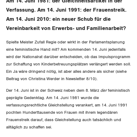
Am 14. Juni 1981: der Gleichheitsartikel in der
SERVICE PUBLIC
Aussenwirtschaft
Berufliche Vorsorge
Gewerkschaftsrechte
Verfassung. Am 14. Juni 1991: der Frauenstreik.
GLEICHSTELLUNG
Verteilung
Arbeitslosenversicherung
Verkehr
Am 14. Juni 2010: ein neuer Schub für die
Arbeitssicherheit und Gesundheitsschutz
Vereinbarkeit von Erwerbs- und Familienarbeit?
Überbrückungsleistung
Post
Gleichstellung von Frauen und Männern
Spielte Meister Zufall Regie oder wirkt in der Parlamentsplanung
Ergänzungsleistungen
Energie und Umwelt
Gleichstellung von LGBTI
eine feministische Hand mit? Am kommenden 14. Juni jedenfalls
wird der Nationalrat darüber entscheiden, ob das Impulsprogramm
Invalidenversicherung
Kommunikation und Medien
zur Schaffung von Kinderbetreuungsplätzen verlängert werden soll.
BILDUNG & JUGEND
Ein Ja wäre dringend nötig, ist aber alles andere als sicher (siehe
Unfallversicherung
Beitrag von Christina Werder in Newsletter 8/10).
MIGRATION
Gesundheit
Der 14. Juni ist in der Schweiz neben dem 8. März
der
feministisch
GEWERKSCHAFTSPOLITIK
geprägte Gedenktag. Am 14. Juni 1981 wurde die
verfassungsrechtliche Gleichstellung verankert, am 14. Juni 1991
pochten Hunderttausende von Frauen mit ihrem legendären
International
SERVICE
Frauenstreik darauf, dass Gleichstellung auch tatsächlich und
alltäglich zu schaffen sei.
Schweiz
DER SGB