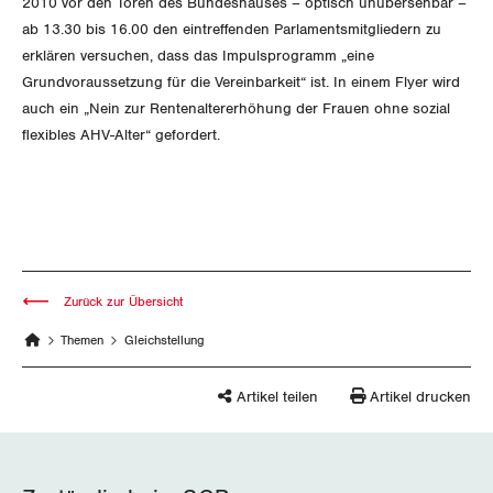
2010 vor den Toren des Bundeshauses – optisch unübersehbar –
Rentner:innen-Kommission
Genf
ab 13.30 bis 16.00 den eintreffenden Parlamentsmitgliedern zu
erklären versuchen, dass das Impulsprogramm „eine
Glarus
Grundvoraussetzung für die Vereinbarkeit“ ist. In einem Flyer wird
auch ein „Nein zur Rentenaltererhöhung der Frauen ohne sozial
Graubünden
flexibles AHV-Alter“ gefordert.
Jura
Luzern
Neuenburg
Zurück zur Übersicht
Nidwalden
Themen
Gleichstellung
Obwalden
Artikel teilen
Artikel drucken
Schaffhausen
Schwyz