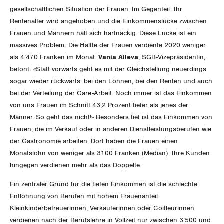
Rentner:innen-Kommission
Genf
gesellschaftlichen Situation der Frauen. Im Gegenteil: Ihr
Rentenalter wird angehoben und die Einkommenslücke zwischen
Glarus
Frauen und Männern hält sich hart­näckig. Diese Lücke ist ein
massives Problem: Die Hälfte der Frauen verdiente 2020 weniger
Graubünden
als 4’470 Franken im Monat.
Vania Alleva
, SGB-Vizepräsidentin,
betont: «Statt vorwärts geht es mit der Gleichstellung neuerdings
Jura
sogar wieder rückwärts: bei den Löhnen, bei den Renten und auch
bei der Verteilung der Care-Arbeit. Noch immer ist das Einkommen
Luzern
von uns Frauen im Schnitt 43,2 Prozent tiefer als jenes der
Männer. So geht das nicht!» Besonders tief ist das Einkommen von
Neuenburg
Frauen, die im Verkauf oder in anderen Dienstleistungsberufen wie
der Gastronomie arbeiten. Dort haben die Frauen einen
Nidwalden
Monatslohn von weniger als 3100 Franken (Median). Ihre Kunden
hingegen verdienen mehr als das Doppelte.
Obwalden
Ein zentraler Grund für die tiefen Einkommen ist die schlechte
Schaffhausen
Entlöhnung von Berufen mit hohem Frauenanteil.
Kleinkinderbetreuerinnen, Verkäuferinnen oder Coiffeurinnen
Schwyz
verdienen nach der Berufslehre in Vollzeit nur zwischen 3’500 und