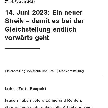
SERVICE PUBLIC
14. Februar 2023
Aussenwirtschaft
Berufliche Vorsorge
Gewerkschaftsrechte
14. Juni 2023: Ein neuer
GLEICHSTELLUNG
Verteilung
Arbeitslosenversicherung
Verkehr
Arbeitssicherheit und Gesundheitsschutz
Streik – damit es bei der
Überbrückungsleistung
Post
Gleichstellung von Frauen und Männern
Gleichstellung endlich
vorwärts geht
Ergänzungsleistungen
Energie und Umwelt
Gleichstellung von LGBTI
Invalidenversicherung
Kommunikation und Medien
BILDUNG & JUGEND
Unfallversicherung
MIGRATION
Gesundheit
Gleichstellung von Mann und Frau
Medienmitteilung
GEWERKSCHAFTSPOLITIK
Lohn · Zeit · Respekt
International
SERVICE
Frauen haben tiefere Löhne und Renten,
Schweiz
DER SGB
übernehmen mehr unbezahlte Arbeit und sind