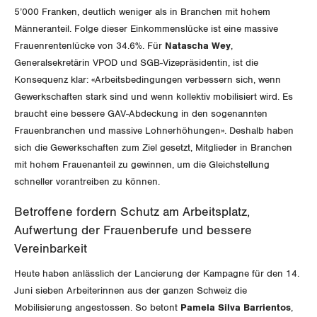
5’000 Franken, deutlich weniger als in Branchen mit hohem
St. Gallen-Appenzell
Männeranteil. Folge dieser Einkommenslücke ist eine massive
Frauenrentenlücke von 34.6%. Für
Natascha Wey
,
Solothurn
Generalsekretärin VPOD und SGB-Vizepräsidentin, ist die
Konsequenz klar: «Arbeitsbedingungen verbessern sich, wenn
Tessin
Gewerkschaften stark sind und wenn kollektiv mobilisiert wird. Es
braucht eine bessere GAV-Abdeckung in den sogenannten
Thurgau
Frauenbranchen und massive Lohnerhöhungen». Deshalb haben
sich die Gewerkschaften zum Ziel gesetzt, Mitglieder in Branchen
Uri
mit hohem Frauenanteil zu gewinnen, um die Gleichstellung
schneller vorantreiben zu können.
Waadt
Betroffene fordern Schutz am Arbeitsplatz,
Wallis
Aufwertung der Frauenberufe und bessere
Vereinbarkeit
Zug
Heute haben anlässlich der Lancierung der Kampagne für den 14.
Zürich
Juni sieben Arbeiterinnen aus der ganzen Schweiz die
Mobilisierung angestossen. So betont
Pamela Silva Barrientos
,