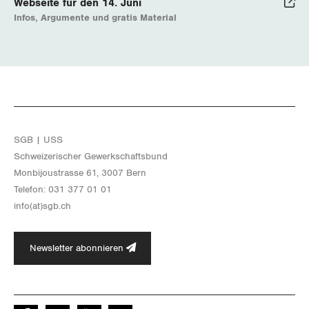
Webseite für den 14. Juni
Infos, Argumente und gratis Material
SGB | USS
Schwei­ze­ri­scher Ge­werk­schafts­bund
Mon­bi­joustras­se 61, 3007 Bern
Te­le­fon: 031 377 01 01
info(at)​sgb.​ch
Newsletter abonnieren