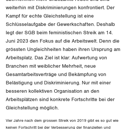
GEWERKSCHAFTSMITGLIED WERDEN
Landesstreik
weiterhin mit Diskriminierungen konfrontiert. Der
LOHNRECHNER
Medien
Kampf für echte Gleichstellung ist eine
WIR ÜBER UNS
Schlüsselaufgabe der Gewerkschaften. Deshalb
WEITERBILDUNG
GREMIEN
legt der SGB beim feministischen Streik am 14.
Publikationen
Juni 2023 den Fokus auf die Arbeitswelt. Denn die
NEWSLETTER
ZENTRALSEKRETARIAT
grössten Ungleichheiten haben ihren Ursprung am
Vorstand
Blog
Artikel
BROSCHÜREN/BÜCHER
Arbeitsplatz. Das Ziel ist klar: Aufwertung von
KANTONALE BÜNDE
Präsidialausschuss
Branchen mit weiblicher Mehrheit, neue
Medienmitteilungen
Kontakt
Blog Daniel Lampart
Bestellformular
Gesamtarbeitsverträge und Bekämpfung von
ANGESCHLOSSENE VERBÄNDE
Feministische Kommission
Aargau
Dossier
Belästigung und Diskriminierung. Nur mit einer
Der Europa-Blog
OFFENE STELLEN
Jugendkommission
Beide Basel
besseren kollektiven Organisation an den
Vernehmlassungen
Arbeitsplätzen sind konkrete Fortschritte bei der
AGENDA
Migrationskommission
Bern
Gleichstellung möglich.
Bücher/Broschüren
Queer-Kommission
Freiburg
Vier Jahre nach dem grossen Streik von 2019 gibt es so gut wie
keinen Fortschritt bei der Verbesserung der finanziellen und