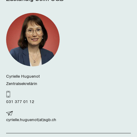
Cyrielle Huguenot
Zentralsekretärin
031 377 01 12
cyrielle.huguenot(at)sgb.ch