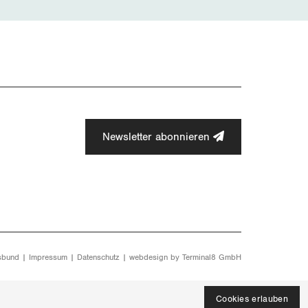
Newsletter abonnieren
sbund |
Impressum
|
Datenschutz
| webdesign by
Terminal8 GmbH
Cookies erlauben