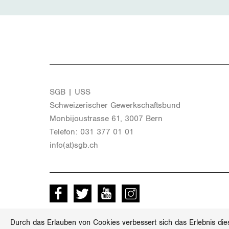
SGB | USS
Schwei­ze­ri­scher Ge­werk­schafts­bund
Mon­bi­joustras­se 61, 3007 Bern
Te­le­fon: 031 377 01 01
info(at)​sgb.​ch
Facebook
Twitter
Youtube
instagram
Durch das Erlauben von Cookies verbessert sich das Erlebnis die