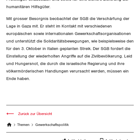
humanitären Hilfsgüter.
DER SGB
GEWERKSCHAFTSMITGLIED WERDEN
Mit grosser Besorgnis beobachtet der SGB die Verschärfung der
Lage in Gaza mit. Er steht im Kontakt mit verschiedenen
LOHNRECHNER
Medien
europäischen sowie internationalen Gewerkschaftsorganisationen
WIR ÜBER UNS
und unterstützt die Solidaritätsbewegungen, wie beispielsweise den
WEITERBILDUNG
für den 3. Oktober in Italien geplanten Streik. Der SGB fordert die
GREMIEN
Publikationen
Einstellung der wiederholten Angriffe auf die Zivilbevölkerung. Leid
NEWSLETTER
und Hungersnot, die durch die israelische Regierung und ihre
ZENTRALSEKRETARIAT
Vorstand
Blog
völkermörderischen Handlungen verursacht werden, müssen ein
Artikel
BROSCHÜREN/BÜCHER
Ende haben.
KANTONALE BÜNDE
Präsidialausschuss
Medienmitteilungen
Kontakt
Blog Daniel Lampart
Bestellformular
ANGESCHLOSSENE VERBÄNDE
Feministische Kommission
Aargau
Dossier
Der Europa-Blog
OFFENE STELLEN
Jugendkommission
Beide Basel
Zurück zur Übersicht
Vernehmlassungen
Themen
Gewerkschaftspolitik
AGENDA
Migrationskommission
Bern
Bücher/Broschüren