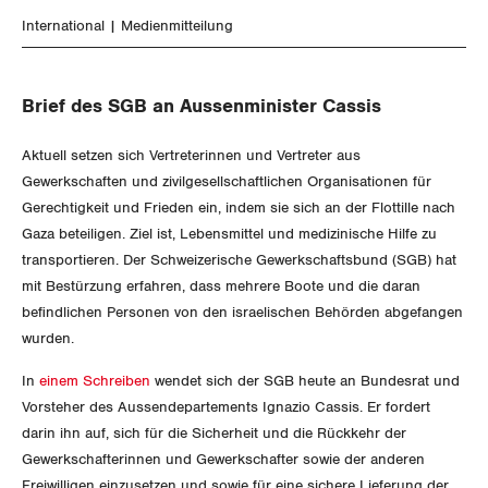
SERVICE PUBLIC
Aussenwirtschaft
Berufliche Vorsorge
International
Medienmitteilung
Gewerkschaftsrechte
GLEICHSTELLUNG
Verteilung
Arbeitslosenversicherung
Verkehr
Arbeitssicherheit und Gesundheitsschutz
Brief des SGB an Aussenminister Cassis
BILDUNG & JUGEND
Überbrückungsleistung
Post
Gleichstellung von Frauen und Männern
Aktuell setzen sich Vertreterinnen und Vertreter aus
MIGRATION
Ergänzungsleistungen
Energie und Umwelt
Gleichstellung von LGBTI
Gewerkschaften und zivilgesellschaftlichen Organisationen für
Gerechtigkeit und Frieden ein, indem sie sich an der Flottille nach
Invalidenversicherung
GEWERKSCHAFTSPOLITIK
Kommunikation und Medien
Gaza beteiligen. Ziel ist, Lebensmittel und medizinische Hilfe zu
transportieren. Der Schweizerische Gewerkschaftsbund (SGB) hat
Unfallversicherung
International
mit Bestürzung erfahren, dass mehrere Boote und die daran
befindlichen Personen von den israelischen Behörden abgefangen
Gesundheit
Schweiz
wurden.
In
einem Schreiben
wendet sich der SGB heute an Bundesrat und
Landesstreik
Vorsteher des Aussendepartements Ignazio Cassis. Er fordert
darin ihn auf, sich für die Sicherheit und die Rückkehr der
Gewerkschafterinnen und Gewerkschafter sowie der anderen
SERVICE
Freiwilligen einzusetzen und sowie für eine sichere Lieferung der