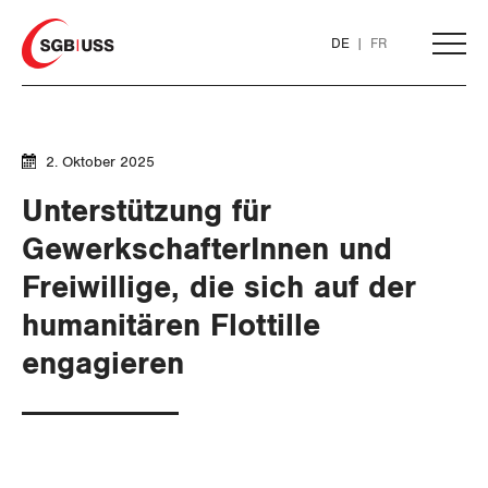
Home
DE
FR
AKTUELL
2. Oktober 2025
THEMEN
Unterstützung für
GewerkschafterInnen und
ARBEIT
Freiwillige, die sich auf der
humanitären Flottille
WIRTSCHAFT
Löhne und Vertragspolitik
engagieren
SOZIALPOLITIK
Flankierende Massnahmen und
Finanzen und Steuerpolitik
Personenfreizügigkeit
CORONA-VIRUS
Geld und Währung
AHV
Arbeitsrechte