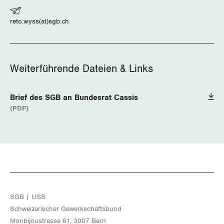
Schwyz
reto.wyss(at)sgb.ch
St. Gallen-Appenzell
Solothurn
Weiterführende Dateien & Links
Tessin
Brief des SGB an Bundesrat Cassis
Thurgau
(PDF)
Uri
Waadt
Wallis
SGB | USS
Zug
Schwei­ze­ri­scher Ge­werk­schafts­bund
Mon­bi­joustras­se 61, 3007 Bern