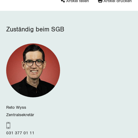
Artikel teilen
Artikel drucken
Queer-Kommission
Freiburg
Rentner:innen-Kommission
Genf
Zuständig beim SGB
Glarus
Graubünden
Jura
Luzern
Neuenburg
Nidwalden
Reto Wyss
Zentralsekretär
Obwalden
Schaffhausen
031 377 01 11