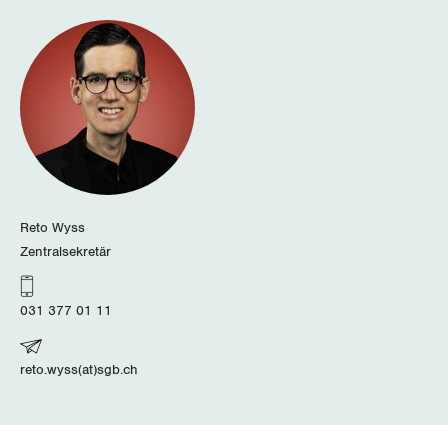
Schwyz
St. Gallen-Appenzell
Solothurn
Tessin
Thurgau
Reto Wyss
Zentralsekretär
Uri
031 377 01 11
Waadt
Wallis
reto.wyss(at)sgb.ch
Zug