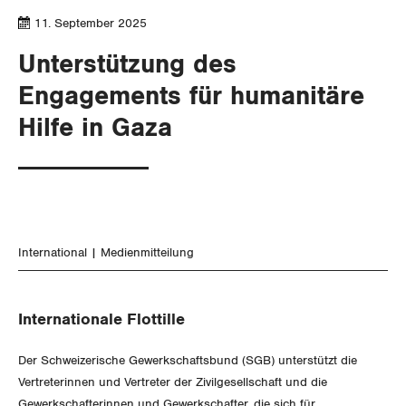
SERVICE PUBLIC
Aussenwirtschaft
Berufliche Vorsorge
Gewerkschaftsrechte
11. September 2025
GLEICHSTELLUNG
Verteilung
Arbeitslosenversicherung
Verkehr
Unterstützung des
Arbeitssicherheit und Gesundheitsschutz
Engagements für humanitäre
BILDUNG & JUGEND
Überbrückungsleistung
Post
Gleichstellung von Frauen und Männern
Hilfe in Gaza
MIGRATION
Ergänzungsleistungen
Energie und Umwelt
Gleichstellung von LGBTI
Invalidenversicherung
GEWERKSCHAFTSPOLITIK
Kommunikation und Medien
Unfallversicherung
International
International
Medienmitteilung
Gesundheit
Schweiz
Landesstreik
Internationale Flottille
Der Schweizerische Gewerkschaftsbund (SGB) unterstützt die
Vertreterinnen und Vertreter der Zivilgesellschaft und die
SERVICE
Gewerkschafterinnen und Gewerkschafter, die sich für