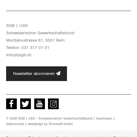
Zürich
SGB | USS
Schwei­ze­ri­scher Ge­werk­schafts­bund
Mon­bi­joustras­se 61, 3007 Bern
Te­le­fon: 031 377 01 01
info(at)​sgb.​ch
Newsletter abonnieren
Facebook
Twitter
Youtube
instagram
© 2026 SGB | USS – Schweizerischer Gewerkschaftsbund |
Impressum
|
Datenschutz
| webdesign by
Terminal8 GmbH