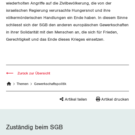
Queer-Kommission
Freiburg
wiederholten Angriffe auf die Zivilbevölkerung, die von der
israelischen Regierung verursachte Hungersnot und ihre
Rentner:innen-Kommission
Genf
völkermörderischen Handlungen ein Ende haben. In diesem Sinne
schliesst sich der SGB den anderen europäischen Gewerkschaften
Glarus
in ihrer Solidarität mit den Menschen an, die sich für Frieden,
Gerechtigkeit und das Ende dieses Krieges einsetzen.
Graubünden
Jura
Luzern
Zurück zur Übersicht
Themen
Gewerkschaftspolitik
Neuenburg
Artikel teilen
Artikel drucken
Nidwalden
Obwalden
Zuständig beim SGB
Schaffhausen