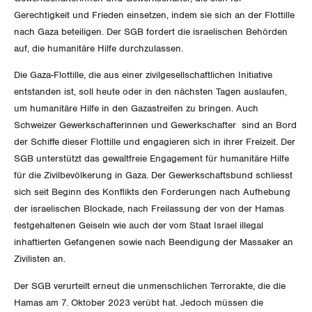
Gerechtigkeit und Frieden einsetzen, indem sie sich an der Flottille
DER SGB
nach Gaza beteiligen. Der SGB fordert die israelischen Behörden
GEWERKSCHAFTSMITGLIED WERDEN
auf, die humanitäre Hilfe durchzulassen.
LOHNRECHNER
Medien
Die Gaza-Flottille, die aus einer zivilgesellschaftlichen Initiative
WIR ÜBER UNS
entstanden ist, soll heute oder in den nächsten Tagen auslaufen,
WEITERBILDUNG
um humanitäre Hilfe in den Gazastreifen zu bringen. Auch
GREMIEN
Publikationen
Schweizer Gewerkschafterinnen und Gewerkschafter sind an Bord
NEWSLETTER
der Schiffe dieser Flottille und engagieren sich in ihrer Freizeit. Der
ZENTRALSEKRETARIAT
Vorstand
Blog
SGB unterstützt das gewaltfreie Engagement für humanitäre Hilfe
Artikel
BROSCHÜREN/BÜCHER
für die Zivilbevölkerung in Gaza. Der Gewerkschaftsbund schliesst
KANTONALE BÜNDE
Präsidialausschuss
sich seit Beginn des Konflikts den Forderungen nach Aufhebung
Medienmitteilungen
Kontakt
Blog Daniel Lampart
der israelischen Blockade, nach Freilassung der von der Hamas
Bestellformular
ANGESCHLOSSENE VERBÄNDE
Feministische Kommission
Aargau
festgehaltenen Geiseln wie auch der vom Staat Israel illegal
Dossier
Der Europa-Blog
inhaftierten Gefangenen sowie nach Beendigung der Massaker an
OFFENE STELLEN
Jugendkommission
Beide Basel
Zivilisten an.
Vernehmlassungen
AGENDA
Migrationskommission
Bern
Der SGB verurteilt erneut die unmenschlichen Terrorakte, die die
Bücher/Broschüren
Hamas am 7. Oktober 2023 verübt hat. Jedoch müssen die