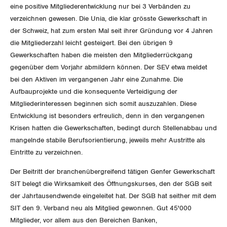
eine positive Mitgliederentwicklung nur bei 3 Verbänden zu
verzeichnen gewesen. Die Unia, die klar grösste Gewerkschaft in
DER SGB
GEWERKSCHAFTSMITGLIED WERDEN
der Schweiz, hat zum ersten Mal seit ihrer Gründung vor 4 Jahren
die Mitgliederzahl leicht gesteigert. Bei den übrigen 9
LOHNRECHNER
Medien
Gewerkschaften haben die meisten den Mitgliederrückgang
WIR ÜBER UNS
gegenüber dem Vorjahr abmildern können. Der SEV etwa meldet
WEITERBILDUNG
bei den Aktiven im vergangenen Jahr eine Zunahme. Die
GREMIEN
Publikationen
Aufbauprojekte und die konsequente Verteidigung der
NEWSLETTER
Mitgliederinteressen beginnen sich somit auszuzahlen. Diese
ZENTRALSEKRETARIAT
Vorstand
Blog
Entwicklung ist besonders erfreulich, denn in den vergangenen
Artikel
BROSCHÜREN/BÜCHER
Krisen hatten die Gewerkschaften, bedingt durch Stellenabbau und
KANTONALE BÜNDE
Präsidialausschuss
mangelnde stabile Berufsorientierung, jeweils mehr Austritte als
Medienmitteilungen
Kontakt
Blog Daniel Lampart
Eintritte zu verzeichnen.
Bestellformular
ANGESCHLOSSENE VERBÄNDE
Feministische Kommission
Aargau
Dossier
Der Europa-Blog
Der Beitritt der branchenübergreifend tätigen Genfer Gewerkschaft
OFFENE STELLEN
Jugendkommission
Beide Basel
SIT belegt die Wirksamkeit des Öffnungskurses, den der SGB seit
Vernehmlassungen
der Jahrtausendwende eingeleitet hat. Der SGB hat seither mit dem
AGENDA
Migrationskommission
Bern
SIT den 9. Verband neu als Mitglied gewonnen. Gut 45'000
Bücher/Broschüren
Mitglieder, vor allem aus den Bereichen Banken,