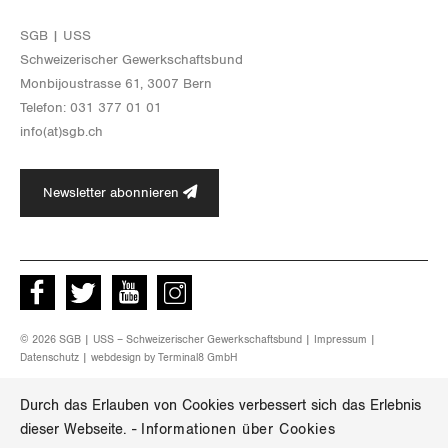
Zürich
SGB | USS
Schwei­ze­ri­scher Ge­werk­schafts­bund
Mon­bi­joustras­se 61, 3007 Bern
Te­le­fon: 031 377 01 01
info(at)​sgb.​ch
Newsletter abonnieren
Facebook
Twitter
Youtube
instagram
© 2026 SGB | USS – Schweizerischer Gewerkschaftsbund |
Impressum
|
Datenschutz
| webdesign by
Terminal8 GmbH
Durch das Erlauben von Cookies verbessert sich das Erlebnis
dieser Webseite.
-
Informationen über Cookies