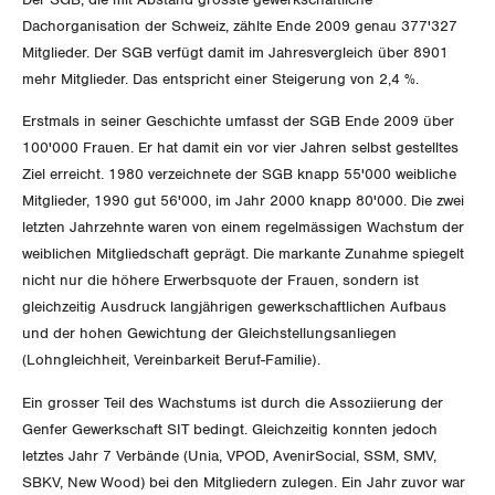
SERVICE PUBLIC
Aussenwirtschaft
Berufliche Vorsorge
Dachorganisation der Schweiz, zählte Ende 2009 genau 377'327
Gewerkschaftsrechte
Mitglieder. Der SGB verfügt damit im Jahresvergleich über 8901
GLEICHSTELLUNG
Verteilung
Arbeitslosenversicherung
Verkehr
mehr Mitglieder. Das entspricht einer Steigerung von 2,4 %.
Arbeitssicherheit und Gesundheitsschutz
BILDUNG & JUGEND
Überbrückungsleistung
Post
Erstmals in seiner Geschichte umfasst der SGB Ende 2009 über
Gleichstellung von Frauen und Männern
100'000 Frauen. Er hat damit ein vor vier Jahren selbst gestelltes
MIGRATION
Ergänzungsleistungen
Energie und Umwelt
Gleichstellung von LGBTI
Ziel erreicht. 1980 verzeichnete der SGB knapp 55'000 weibliche
Mitglieder, 1990 gut 56'000, im Jahr 2000 knapp 80'000. Die zwei
Invalidenversicherung
GEWERKSCHAFTSPOLITIK
Kommunikation und Medien
letzten Jahrzehnte waren von einem regelmässigen Wachstum der
weiblichen Mitgliedschaft geprägt. Die markante Zunahme spiegelt
Unfallversicherung
nicht nur die höhere Erwerbsquote der Frauen, sondern ist
International
gleichzeitig Ausdruck langjährigen gewerkschaftlichen Aufbaus
Gesundheit
und der hohen Gewichtung der Gleichstellungsanliegen
Schweiz
(Lohngleichheit, Vereinbarkeit Beruf-Familie).
Landesstreik
Ein grosser Teil des Wachstums ist durch die Assoziierung der
Genfer Gewerkschaft SIT bedingt. Gleichzeitig konnten jedoch
letztes Jahr 7 Verbände (Unia, VPOD, AvenirSocial, SSM, SMV,
SERVICE
SBKV, New Wood) bei den Mitgliedern zulegen. Ein Jahr zuvor war