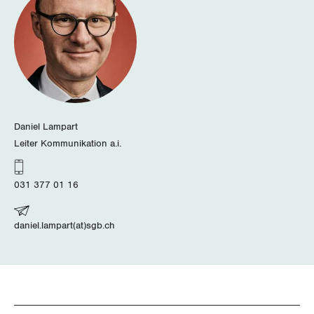
Schwyz
St. Gallen-Appenzell
Solothurn
Tessin
Daniel Lampart
Leiter Kommunikation a.i.
Thurgau
031 377 01 16
Uri
Waadt
daniel.lampart(at)sgb.ch
Wallis
Zug