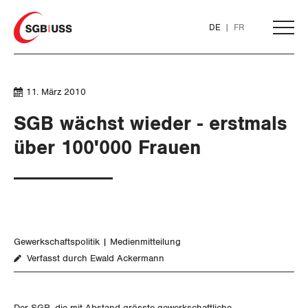
Home
DE
FR
AKTUELL
11. März 2010
SGB wächst wieder - erstmals
THEMEN
über 100'000 Frauen
ARBEIT
WIRTSCHAFT
Löhne und Vertragspolitik
Gewerkschaftspolitik
Medienmitteilung
SOZIALPOLITIK
Flankierende Massnahmen und
Finanzen und Steuerpolitik
Verfasst durch Ewald Ackermann
Personenfreizügigkeit
CORONA-VIRUS
Geld und Währung
AHV
Arbeitsrechte
Der SGB, die mit Abstand grösste gewerkschaftliche