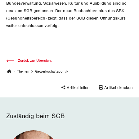
Queer-Kommission
Freiburg
Bundesverwaltung, Sozialwesen, Kultur und Ausbildung sind so
neu zum SGB gestossen. Der neue Beobachterstatus des SBK
Rentner:innen-Kommission
Genf
(Gesundheitsbereich) zeigt, dass der SGB diesen Öffnungskurs
weiter entschlossen verfolgt.
Glarus
Graubünden
Jura
Zurück zur Übersicht
Themen
Gewerkschaftspolitik
Luzern
Artikel teilen
Artikel drucken
Neuenburg
Nidwalden
Zuständig beim SGB
Obwalden
Schaffhausen