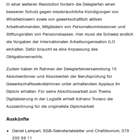
In einer weiteren Resolution fordern die Delegierten einen
Schwyz
besseren Schutz gegen missbräuchliche Kündigungen von
Whistleblowern sowie von gewerkschaftlich aktiven
St. Gallen-Appenzell
Arbeitnehmenden, Mitgliedern von Personalkommissionen und
Stiftungsräten von Pensionskassen. Hier muss die Schweiz endlich
Solothurn
die Vorgaben der Internationalen Arbeitsorganisation ILO
einhalten. Dafür braucht es eine Anpassung des
Tessin
Obligationenrechts.
Thurgau
Zudem haben im Rahmen der Delegiertenversammlung 10
Absolventinnen und Absolventen der Berufsprüfung für
Uri
GewerkschaftssekretärInnen unter anhaltendem Applaus ihr
Diplom erhalten. Für seine Abschlussarbeit zum Thema
Waadt
Digitalisierung in der Logistik erhielt Adriano Troiano die
Auszeichnung für die originellste Diplomarbeit.
Wallis
Auskünfte
Zug
Daniel Lampart, SGB-Sekretariatsleiter und Chefökonom, 079
205 69 11