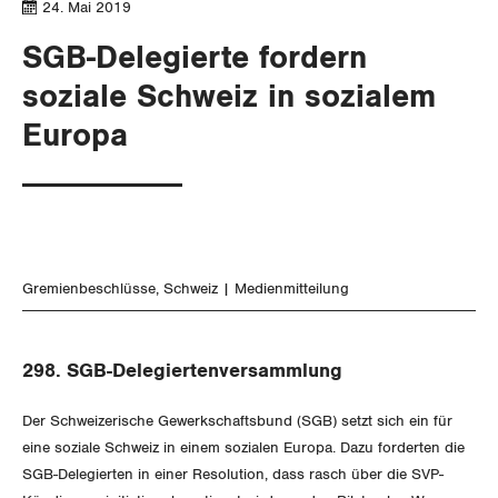
SERVICE PUBLIC
24. Mai 2019
Aussenwirtschaft
Berufliche Vorsorge
Gewerkschaftsrechte
SGB-Delegierte fordern
GLEICHSTELLUNG
Verteilung
Arbeitslosenversicherung
Verkehr
Arbeitssicherheit und Gesundheitsschutz
soziale Schweiz in sozialem
BILDUNG & JUGEND
Überbrückungsleistung
Post
Gleichstellung von Frauen und Männern
Europa
MIGRATION
Ergänzungsleistungen
Energie und Umwelt
Gleichstellung von LGBTI
Invalidenversicherung
GEWERKSCHAFTSPOLITIK
Kommunikation und Medien
Unfallversicherung
International
Gremienbeschlüsse
Schweiz
Medienmitteilung
Gesundheit
Schweiz
298. SGB-Delegiertenversammlung
Landesstreik
Der Schweizerische Gewerkschaftsbund (SGB) setzt sich ein für
eine soziale Schweiz in einem sozialen Europa. Dazu forderten die
SGB-Delegierten in einer Resolution, dass rasch über die SVP-
SERVICE