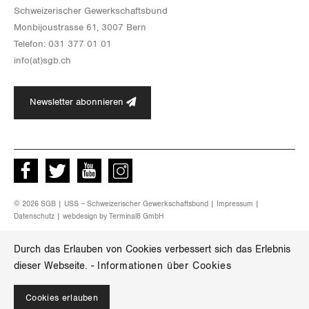
Schwei­ze­ri­scher Ge­werk­schafts­bund
Mon­bi­joustras­se 61, 3007 Bern
Te­le­fon: 031 377 01 01
info(at)​sgb.​ch
Newsletter abonnieren
Facebook
Twitter
Youtube
instagram
© 2026 SGB | USS – Schweizerischer Gewerkschaftsbund |
Impressum
|
Datenschutz
| webdesign by
Terminal8 GmbH
Durch das Erlauben von Cookies verbessert sich das Erlebnis
dieser Webseite.
-
Informationen über Cookies
Cookies erlauben