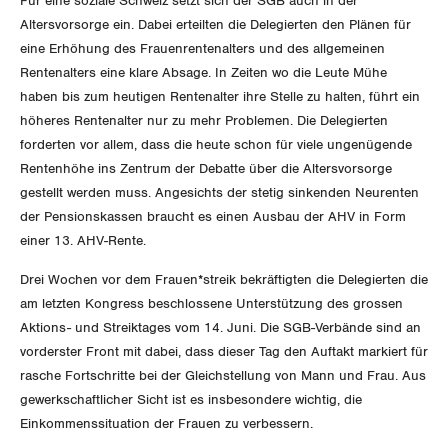
Für eine soziale Schweiz setzt sich der SGB auch in der
Queer-Kommission
Freiburg
Altersvorsorge ein. Dabei erteilten die Delegierten den Plänen für
eine Erhöhung des Frauenrentenalters und des allgemeinen
Rentner:innen-Kommission
Genf
Rentenalters eine klare Absage. In Zeiten wo die Leute Mühe
haben bis zum heutigen Rentenalter ihre Stelle zu halten, führt ein
Glarus
höheres Rentenalter nur zu mehr Problemen. Die Delegierten
forderten vor allem, dass die heute schon für viele ungenügende
Graubünden
Rentenhöhe ins Zentrum der Debatte über die Altersvorsorge
gestellt werden muss. Angesichts der stetig sinkenden Neurenten
Jura
der Pensionskassen braucht es einen Ausbau der AHV in Form
einer 13. AHV-Rente.
Luzern
Drei Wochen vor dem Frauen*streik bekräftigten die Delegierten die
Neuenburg
am letzten Kongress beschlossene Unterstützung des grossen
Aktions- und Streiktages vom 14. Juni. Die SGB-Verbände sind an
Nidwalden
vorderster Front mit dabei, dass dieser Tag den Auftakt markiert für
rasche Fortschritte bei der Gleichstellung von Mann und Frau. Aus
Obwalden
gewerkschaftlicher Sicht ist es insbesondere wichtig, die
Einkommenssituation der Frauen zu verbessern.
Schaffhausen