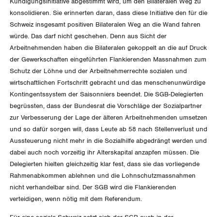
Kündigungsinitiative abgestimmt wird, um den Bilateralen Weg zu
konsolidieren. Sie erinnerten daran, dass diese Initiative den für die
DER SGB
Schweiz insgesamt positiven Bilateralen Weg an die Wand fahren
GEWERKSCHAFTSMITGLIED WERDEN
würde. Das darf nicht geschehen. Denn aus Sicht der
Arbeitnehmenden haben die Bilateralen gekoppelt an die auf Druck
LOHNRECHNER
Medien
WIR ÜBER UNS
der Gewerkschaften eingeführten Flankierenden Massnahmen zum
Schutz der Löhne und der Arbeitnehmerrechte sozialen und
WEITERBILDUNG
GREMIEN
Publikationen
wirtschaftlichen Fortschritt gebracht und das menschenunwürdige
NEWSLETTER
Kontingentssystem der Saisonniers beendet. Die SGB-Delegierten
ZENTRALSEKRETARIAT
Vorstand
begrüssten, dass der Bundesrat die Vorschläge der Sozialpartner
Blog
Artikel
zur Verbesserung der Lage der älteren Arbeitnehmenden umsetzen
BROSCHÜREN/BÜCHER
KANTONALE BÜNDE
Präsidialausschuss
und so dafür sorgen will, dass Leute ab 58 nach Stellenverlust und
Medienmitteilungen
Kontakt
Blog Daniel Lampart
Aussteuerung nicht mehr in die Sozialhilfe abgedrängt werden und
Bestellformular
ANGESCHLOSSENE VERBÄNDE
Feministische Kommission
dabei auch noch vorzeitig ihr Alterskapital anzapfen müssen. Die
Aargau
Dossier
Der Europa-Blog
Delegierten hielten gleichzeitig klar fest, dass sie das vorliegende
OFFENE STELLEN
Jugendkommission
Beide Basel
Rahmenabkommen ablehnen und die Lohnschutzmassnahmen
Vernehmlassungen
nicht verhandelbar sind. Der SGB wird die Flankierenden
AGENDA
Migrationskommission
Bern
verteidigen, wenn nötig mit dem Referendum.
Bücher/Broschüren