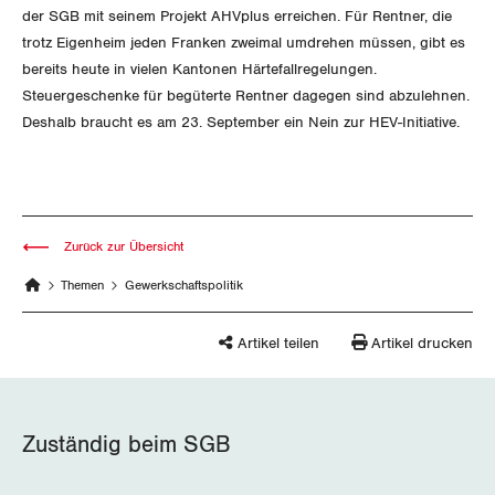
der SGB mit seinem Projekt AHVplus erreichen. Für Rentner, die
Schwyz
trotz Eigenheim jeden Franken zweimal umdrehen müssen, gibt es
bereits heute in vielen Kantonen Härtefallregelungen.
St. Gallen-Appenzell
Steuergeschenke für begüterte Rentner dagegen sind abzulehnen.
Deshalb braucht es am 23. September ein Nein zur HEV-Initiative.
Solothurn
Tessin
Thurgau
Zurück zur Übersicht
Themen
Gewerkschaftspolitik
Uri
Artikel teilen
Artikel drucken
Waadt
Wallis
Zuständig beim SGB
Zug