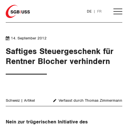
Home
DE
FR
AKTUELL
14. September 2012
Saftiges Steuergeschenk für
THEMEN
Rentner Blocher verhindern
ARBEIT
WIRTSCHAFT
Löhne und Vertragspolitik
Schweiz
Artikel
Verfasst durch Thomas Zimmermann
SOZIALPOLITIK
Flankierende Massnahmen und
Finanzen und Steuerpolitik
Personenfreizügigkeit
CORONA-VIRUS
Geld und Währung
AHV
Nein zur trügerischen Initiative des
Arbeitsrechte