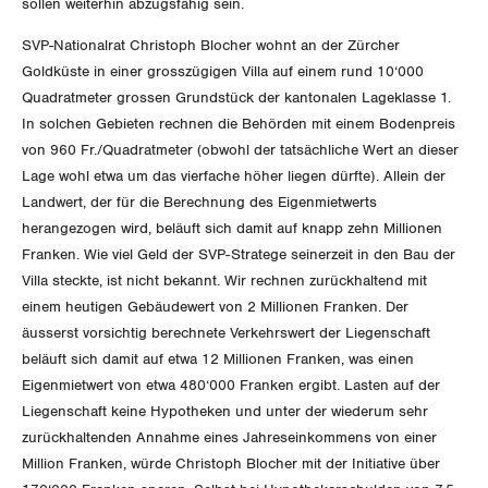
sollen weiterhin abzugsfähig sein.
SVP-Nationalrat Christoph Blocher wohnt an der Zürcher
DER SGB
GEWERKSCHAFTSMITGLIED WERDEN
Goldküste in einer grosszügigen Villa auf einem rund 10‘000
Quadratmeter grossen Grundstück der kantonalen Lageklasse 1.
LOHNRECHNER
Medien
WIR ÜBER UNS
In solchen Gebieten rechnen die Behörden mit einem Bodenpreis
von 960 Fr./Quadratmeter (obwohl der tatsächliche Wert an dieser
WEITERBILDUNG
GREMIEN
Publikationen
Lage wohl etwa um das vierfache höher liegen dürfte). Allein der
Landwert, der für die Berechnung des Eigenmietwerts
NEWSLETTER
ZENTRALSEKRETARIAT
herangezogen wird, beläuft sich damit auf knapp zehn Millionen
Vorstand
Blog
Artikel
Franken. Wie viel Geld der SVP-Stratege seinerzeit in den Bau der
BROSCHÜREN/BÜCHER
KANTONALE BÜNDE
Villa steckte, ist nicht bekannt. Wir rechnen zurückhaltend mit
Präsidialausschuss
Medienmitteilungen
Kontakt
einem heutigen Gebäudewert von 2 Millionen Franken. Der
Blog Daniel Lampart
Bestellformular
ANGESCHLOSSENE VERBÄNDE
äusserst vorsichtig berechnete Verkehrswert der Liegenschaft
Feministische Kommission
Aargau
Dossier
beläuft sich damit auf etwa 12 Millionen Franken, was einen
Der Europa-Blog
OFFENE STELLEN
Eigenmietwert von etwa 480‘000 Franken ergibt. Lasten auf der
Jugendkommission
Beide Basel
Vernehmlassungen
Liegenschaft keine Hypotheken und unter der wiederum sehr
AGENDA
zurückhaltenden Annahme eines Jahreseinkommens von einer
Migrationskommission
Bern
Bücher/Broschüren
Million Franken, würde Christoph Blocher mit der Initiative über