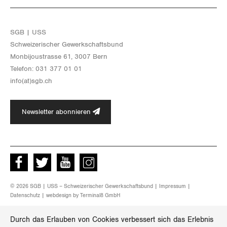
SGB | USS
Schwei­ze­ri­scher Ge­werk­schafts­bund
Mon­bi­joustras­se 61, 3007 Bern
Te­le­fon: 031 377 01 01
info(at)​sgb.​ch
Newsletter abonnieren
Facebook
Twitter
Youtube
instagram
© 2026 SGB | USS – Schweizerischer Gewerkschaftsbund |
Impressum
|
Datenschutz
| webdesign by
Terminal8 GmbH
Durch das Erlauben von Cookies verbessert sich das Erlebnis