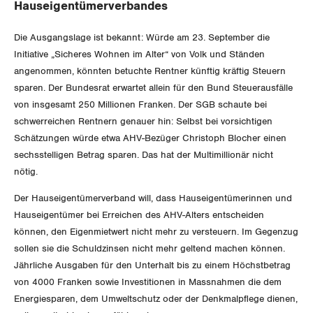
SERVICE PUBLIC
Aussenwirtschaft
Hauseigentümerverbandes
Berufliche Vorsorge
Gewerkschaftsrechte
GLEICHSTELLUNG
Die Ausgangslage ist bekannt: Würde am 23. September die
Verteilung
Arbeitslosenversicherung
Verkehr
Arbeitssicherheit und Gesundheitsschutz
Initiative „Sicheres Wohnen im Alter“ von Volk und Ständen
BILDUNG & JUGEND
angenommen, könnten betuchte Rentner künftig kräftig Steuern
Überbrückungsleistung
Post
Gleichstellung von Frauen und Männern
sparen. Der Bundesrat erwartet allein für den Bund Steuerausfälle
MIGRATION
von insgesamt 250 Millionen Franken. Der SGB schaute bei
Ergänzungsleistungen
Energie und Umwelt
Gleichstellung von LGBTI
schwerreichen Rentnern genauer hin: Selbst bei vorsichtigen
Schätzungen würde etwa AHV-Bezüger Christoph Blocher einen
Invalidenversicherung
GEWERKSCHAFTSPOLITIK
Kommunikation und Medien
sechsstelligen Betrag sparen. Das hat der Multimillionär nicht
Unfallversicherung
nötig.
International
Der Hauseigentümerverband will, dass Hauseigentümerinnen und
Gesundheit
Schweiz
Hauseigentümer bei Erreichen des AHV-Alters entscheiden
können, den Eigenmietwert nicht mehr zu versteuern. Im Gegenzug
Landesstreik
sollen sie die Schuldzinsen nicht mehr geltend machen können.
Jährliche Ausgaben für den Unterhalt bis zu einem Höchstbetrag
von 4000 Franken sowie Investitionen in Massnahmen die dem
Energiesparen, dem Umweltschutz oder der Denkmalpflege dienen,
SERVICE