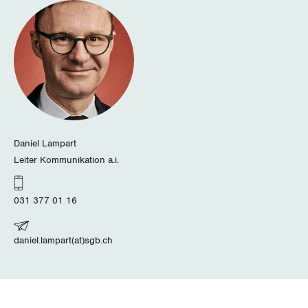
Zürich
Daniel Lampart
Leiter Kommunikation a.i.
031 377 01 16
daniel.lampart(at)sgb.ch