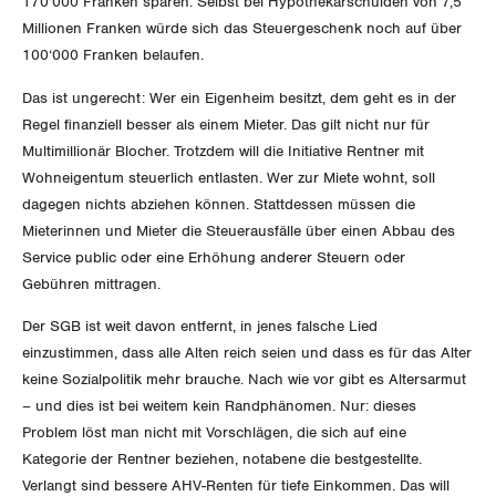
170‘000 Franken sparen. Selbst bei Hypothekarschulden von 7,5
Queer-Kommission
Freiburg
Millionen Franken würde sich das Steuergeschenk noch auf über
100‘000 Franken belaufen.
Rentner:innen-Kommission
Genf
Das ist ungerecht: Wer ein Eigenheim besitzt, dem geht es in der
Glarus
Regel finanziell besser als einem Mieter. Das gilt nicht nur für
Multimillionär Blocher. Trotzdem will die Initiative Rentner mit
Graubünden
Wohneigentum steuerlich entlasten. Wer zur Miete wohnt, soll
dagegen nichts abziehen können. Stattdessen müssen die
Jura
Mieterinnen und Mieter die Steuerausfälle über einen Abbau des
Service public oder eine Erhöhung anderer Steuern oder
Luzern
Gebühren mittragen.
Neuenburg
Der SGB ist weit davon entfernt, in jenes falsche Lied
einzustimmen, dass alle Alten reich seien und dass es für das Alter
Nidwalden
keine Sozialpolitik mehr brauche. Nach wie vor gibt es Altersarmut
– und dies ist bei weitem kein Randphänomen. Nur: dieses
Obwalden
Problem löst man nicht mit Vorschlägen, die sich auf eine
Kategorie der Rentner beziehen, notabene die bestgestellte.
Schaffhausen
Verlangt sind bessere AHV-Renten für tiefe Einkommen. Das will