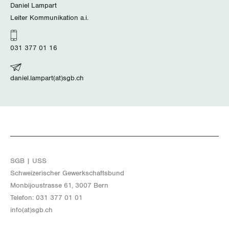
Zürich
Daniel Lampart
Leiter Kommunikation a.i.
031 377 01 16
daniel.lampart(at)sgb.ch
SGB | USS
Schwei­ze­ri­scher Ge­werk­schafts­bund
Mon­bi­joustras­se 61, 3007 Bern
Te­le­fon: 031 377 01 01
info(at)​sgb.​ch