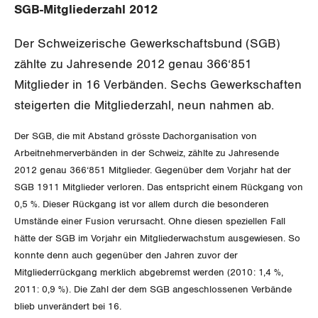
SERVICE PUBLIC
Aussenwirtschaft
Berufliche Vorsorge
SGB-Mitgliederzahl 2012
Gewerkschaftsrechte
GLEICHSTELLUNG
Verteilung
Arbeitslosenversicherung
Der Schweizerische Gewerkschaftsbund (SGB)
Verkehr
Arbeitssicherheit und Gesundheitsschutz
zählte zu Jahresende 2012 genau 366‘851
BILDUNG & JUGEND
Überbrückungsleistung
Post
Gleichstellung von Frauen und Männern
Mitglieder in 16 Verbänden. Sechs Gewerkschaften
steigerten die Mitgliederzahl, neun nahmen ab.
MIGRATION
Ergänzungsleistungen
Energie und Umwelt
Gleichstellung von LGBTI
Der SGB, die mit Abstand grösste Dachorganisation von
Invalidenversicherung
GEWERKSCHAFTSPOLITIK
Kommunikation und Medien
Arbeitnehmerverbänden in der Schweiz, zählte zu Jahresende
2012 genau 366‘851 Mitglieder. Gegenüber dem Vorjahr hat der
Unfallversicherung
International
SGB 1911 Mitglieder verloren. Das entspricht einem Rückgang von
0,5 %. Dieser Rückgang ist vor allem durch die besonderen
Gesundheit
Schweiz
Umstände einer Fusion verursacht. Ohne diesen speziellen Fall
hätte der SGB im Vorjahr ein Mitgliederwachstum ausgewiesen. So
Landesstreik
konnte denn auch gegenüber den Jahren zuvor der
Mitgliederrückgang merklich abgebremst werden (2010: 1,4 %,
2011: 0,9 %). Die Zahl der dem SGB angeschlossenen Verbände
SERVICE
blieb unverändert bei 16.