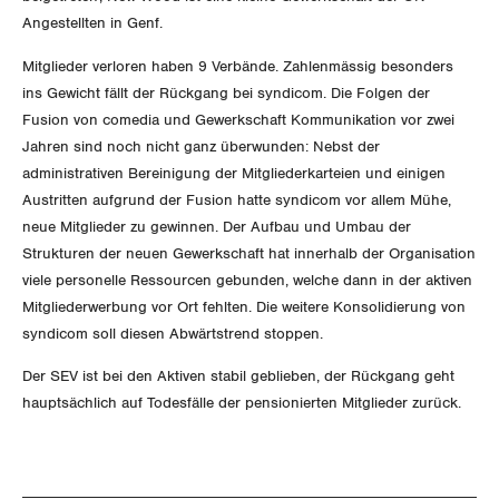
Queer-Kommission
Freiburg
Angestellten in Genf.
Rentner:innen-Kommission
Genf
Mitglieder verloren haben 9 Verbände. Zahlenmässig besonders
ins Gewicht fällt der Rückgang bei syndicom. Die Folgen der
Glarus
Fusion von comedia und Gewerkschaft Kommunikation vor zwei
Jahren sind noch nicht ganz überwunden: Nebst der
Graubünden
administrativen Bereinigung der Mitgliederkarteien und einigen
Austritten aufgrund der Fusion hatte syndicom vor allem Mühe,
Jura
neue Mitglieder zu gewinnen. Der Aufbau und Umbau der
Strukturen der neuen Gewerkschaft hat innerhalb der Organisation
Luzern
viele personelle Ressourcen gebunden, welche dann in der aktiven
Mitgliederwerbung vor Ort fehlten. Die weitere Konsolidierung von
Neuenburg
syndicom soll diesen Abwärtstrend stoppen.
Nidwalden
Der SEV ist bei den Aktiven stabil geblieben, der Rückgang geht
hauptsächlich auf Todesfälle der pensionierten Mitglieder zurück.
Obwalden
Schaffhausen