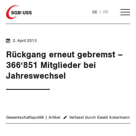
Home
DE
FR
AKTUELL
2. April 2013
Rückgang erneut gebremst –
THEMEN
366‘851 Mitglieder bei
Jahreswechsel
ARBEIT
WIRTSCHAFT
Löhne und Vertragspolitik
SOZIALPOLITIK
Flankierende Massnahmen und
Finanzen und Steuerpolitik
Personenfreizügigkeit
Gewerkschaftspolitik
Artikel
Verfasst durch Ewald Ackermann
CORONA-VIRUS
Geld und Währung
AHV
Arbeitsrechte