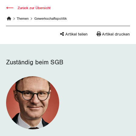
Zurück zur Übersicht
Schwyz
Themen
Gewerkschaftspolitik
St. Gallen-Appenzell
Artikel teilen
Artikel drucken
Solothurn
Tessin
Zuständig beim SGB
Thurgau
Uri
Waadt
Wallis
Zug