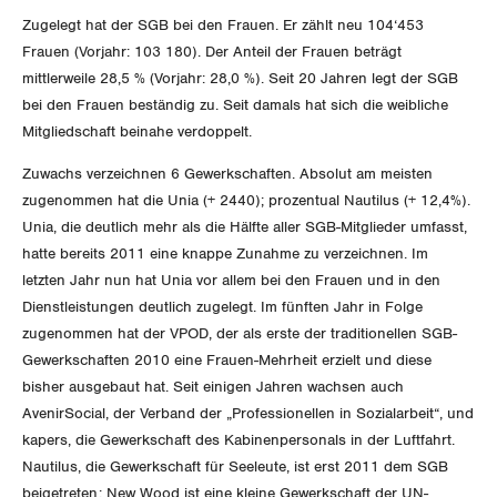
Zugelegt hat der SGB bei den Frauen. Er zählt neu 104‘453
DER SGB
Frauen (Vorjahr: 103 180). Der Anteil der Frauen beträgt
GEWERKSCHAFTSMITGLIED WERDEN
mittlerweile 28,5 % (Vorjahr: 28,0 %). Seit 20 Jahren legt der SGB
bei den Frauen beständig zu. Seit damals hat sich die weibliche
LOHNRECHNER
Medien
WIR ÜBER UNS
Mitgliedschaft beinahe verdoppelt.
WEITERBILDUNG
Zuwachs verzeichnen 6 Gewerkschaften. Absolut am meisten
GREMIEN
Publikationen
zugenommen hat die Unia (+ 2440); prozentual Nautilus (+ 12,4%).
NEWSLETTER
Unia, die deutlich mehr als die Hälfte aller SGB-Mitglieder umfasst,
ZENTRALSEKRETARIAT
Vorstand
Blog
hatte bereits 2011 eine knappe Zunahme zu verzeichnen. Im
Artikel
BROSCHÜREN/BÜCHER
letzten Jahr nun hat Unia vor allem bei den Frauen und in den
KANTONALE BÜNDE
Präsidialausschuss
Dienstleistungen deutlich zugelegt. Im fünften Jahr in Folge
Medienmitteilungen
Kontakt
Blog Daniel Lampart
zugenommen hat der VPOD, der als erste der traditionellen SGB-
Bestellformular
ANGESCHLOSSENE VERBÄNDE
Feministische Kommission
Aargau
Gewerkschaften 2010 eine Frauen-Mehrheit erzielt und diese
Dossier
Der Europa-Blog
bisher ausgebaut hat. Seit einigen Jahren wachsen auch
OFFENE STELLEN
Jugendkommission
Beide Basel
AvenirSocial, der Verband der „Professionellen in Sozialarbeit“, und
Vernehmlassungen
kapers, die Gewerkschaft des Kabinenpersonals in der Luftfahrt.
AGENDA
Migrationskommission
Bern
Nautilus, die Gewerkschaft für Seeleute, ist erst 2011 dem SGB
Bücher/Broschüren
beigetreten; New Wood ist eine kleine Gewerkschaft der UN-