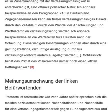
es im Zusammenhang mit der Verfassungsmässigkeit zu
entscheiden gilt, sind oftmals politischer Natur. Ich erinnere
Schwyz
beispielsweise an den Paragraphen 218 in Deutschland.
St. Gallen-Appenzell
Zugegebenermassen kann ein früher verfassungsmässiges Gesetz
durch den Zeitablauf, durch den Wandel der Anschauungen und
Solothurn
Werthierarchien verfassungswidrig werden. Ich erinnere
beispielsweise an die Wartezeiten fürs Heiraten nach der
Tessin
Scheidung. Diese wenigen Bestimmungen können aber durch eine
geltungszeitliche, vernünftige Auslegung durchaus
Thurgau
verfassungskonform anders ausgelegt werden […]. Schliesslich
bildet das Primat des Völkerrechtes immer noch einen letzten
Uri
Rettungsanker.“
(3)
Waadt
Meinungsumschwung der linken
Befürwortenden
Wallis
Trotzdem ist festzustellen: Gut zehn Jahre später sprechen sich die
Zug
meisten sozialdemokratischen Nationalrätinnen und Nationalräte
für eine Verfassungsgerichtsbarkeit gegen Bundesgesetze aus und