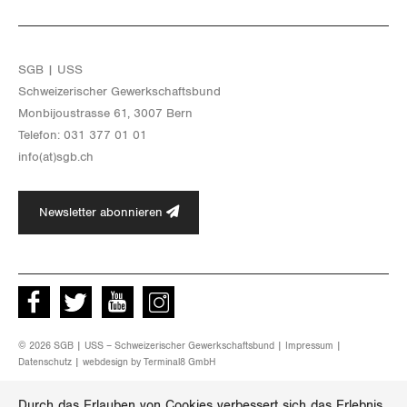
SGB | USS
Schwei­ze­ri­scher Ge­werk­schafts­bund
Mon­bi­joustras­se 61, 3007 Bern
Te­le­fon: 031 377 01 01
info(at)​sgb.​ch
Newsletter abonnieren
Facebook
Twitter
Youtube
instagram
© 2026 SGB | USS – Schweizerischer Gewerkschaftsbund |
Impressum
|
Datenschutz
| webdesign by
Terminal8 GmbH
Durch das Erlauben von Cookies verbessert sich das Erlebnis