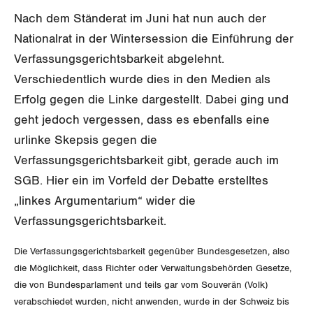
SERVICE PUBLIC
Aussenwirtschaft
Berufliche Vorsorge
Gewerkschaftsrechte
Nach dem Ständerat im Juni hat nun auch der
GLEICHSTELLUNG
Verteilung
Nationalrat in der Wintersession die Einführung der
Arbeitslosenversicherung
Verkehr
Arbeitssicherheit und Gesundheitsschutz
Verfassungsgerichtsbarkeit abgelehnt.
BILDUNG & JUGEND
Überbrückungsleistung
Post
Gleichstellung von Frauen und Männern
Verschiedentlich wurde dies in den Medien als
Erfolg gegen die Linke dargestellt. Dabei ging und
MIGRATION
Ergänzungsleistungen
Energie und Umwelt
Gleichstellung von LGBTI
geht jedoch vergessen, dass es ebenfalls eine
Invalidenversicherung
GEWERKSCHAFTSPOLITIK
urlinke Skepsis gegen die
Kommunikation und Medien
Verfassungsgerichtsbarkeit gibt, gerade auch im
Unfallversicherung
International
SGB. Hier ein im Vorfeld der Debatte erstelltes
„linkes Argumentarium“ wider die
Gesundheit
Schweiz
Verfassungsgerichtsbarkeit.
Landesstreik
Die Verfassungsgerichtsbarkeit gegenüber Bundesgesetzen, also
die Möglichkeit, dass Richter oder Verwaltungsbehörden Gesetze,
die von Bundesparlament und teils gar vom Souverän (Volk)
SERVICE
verabschiedet wurden, nicht anwenden, wurde in der Schweiz bis