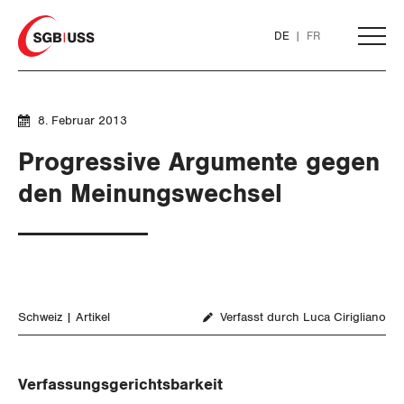
Home
DE
FR
AKTUELL
8. Februar 2013
Progressive Argumente gegen
THEMEN
den Meinungswechsel
ARBEIT
WIRTSCHAFT
Löhne und Vertragspolitik
Schweiz
Artikel
Verfasst durch Luca Cirigliano
SOZIALPOLITIK
Flankierende Massnahmen und
Finanzen und Steuerpolitik
Personenfreizügigkeit
CORONA-VIRUS
Geld und Währung
AHV
Verfassungsgerichtsbarkeit
Arbeitsrechte