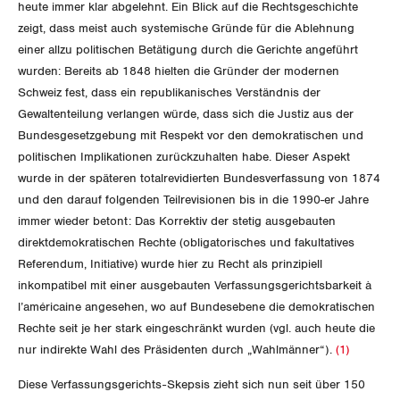
heute immer klar abgelehnt. Ein Blick auf die Rechtsgeschichte
zeigt, dass meist auch systemische Gründe für die Ablehnung
DER SGB
GEWERKSCHAFTSMITGLIED WERDEN
einer allzu politischen Betätigung durch die Gerichte angeführt
wurden: Bereits ab 1848 hielten die Gründer der modernen
LOHNRECHNER
Medien
Schweiz fest, dass ein republikanisches Verständnis der
WIR ÜBER UNS
Gewaltenteilung verlangen würde, dass sich die Justiz aus der
WEITERBILDUNG
Bundesgesetzgebung mit Respekt vor den demokratischen und
GREMIEN
Publikationen
politischen Implikationen zurückzuhalten habe. Dieser Aspekt
NEWSLETTER
wurde in der späteren totalrevidierten Bundesverfassung von 1874
ZENTRALSEKRETARIAT
Vorstand
Blog
und den darauf folgenden Teilrevisionen bis in die 1990-er Jahre
Artikel
BROSCHÜREN/BÜCHER
immer wieder betont: Das Korrektiv der stetig ausgebauten
KANTONALE BÜNDE
Präsidialausschuss
direktdemokratischen Rechte (obligatorisches und fakultatives
Medienmitteilungen
Kontakt
Blog Daniel Lampart
Referendum, Initiative) wurde hier zu Recht als prinzipiell
Bestellformular
ANGESCHLOSSENE VERBÄNDE
Feministische Kommission
Aargau
inkompatibel mit einer ausgebauten Verfassungsgerichtsbarkeit à
Dossier
Der Europa-Blog
l’américaine angesehen, wo auf Bundesebene die demokratischen
OFFENE STELLEN
Jugendkommission
Beide Basel
Rechte seit je her stark eingeschränkt wurden (vgl. auch heute die
Vernehmlassungen
nur indirekte Wahl des Präsidenten durch „Wahlmänner“).
(1)
AGENDA
Migrationskommission
Bern
Bücher/Broschüren
Diese Verfassungsgerichts-Skepsis zieht sich nun seit über 150