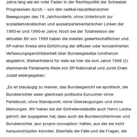
Queer-Kommission
Jahre lang wie ein roter Faden in der Rechtspolitik der Schweizer
Freiburg
Progressiven durch – von den radikal-republikanischen
Rentner:innen-Kommission
Bewegungen des 19. Jahrhunderts. ohne Unterbruch zur
Genf
sozialdemokratischen und ausserparlamentarischen Linken der
Glarus
1980-er und 1990-er Jahre. Noch bei der Totalrevision der
aktuellen BV von 1999 haben die meisten gewerkschaftlichen und
Graubünden
SP-nahen Kreise eine Einführung der diffusen oder konzentrierten
Verfassungsgerichtsbarkeit über Bundesgesetze rundherum
Jura
abgelehnt. Stellvertretend für viele sei hier die vom Jahre 1998
(2)
stammende Parlaments-Rede von SP-Nationalrat und Jurist Erwin
Luzern
Jutzet widergegeben:
„Es ist blauäugig zu meinen, das Bundesgericht sei apolitisch, die
Neuenburg
Bundesrichter seien gleichsam politische Eunuchen ohne
Parteibuch, ohne Standpunkt, ohne Überzeugungen und ohne
Nidwalden
Meinungen. Wir haben bei der Eintretensdebatte auch Herrn Leuba
gehört, der zugegeben hat, dass auch die Bundesrichterinnen und
Obwalden
Bundesrichter ‚leur propre conception‘ hätten, aus der sie nicht
herausschlüpfen könnten. Ebenfalls die Fälle und die Fragen, die
Schaffhausen