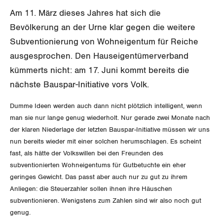
SERVICE PUBLIC
Aussenwirtschaft
Berufliche Vorsorge
Gewerkschaftsrechte
Am 11. März dieses Jahres hat sich die
GLEICHSTELLUNG
Verteilung
Bevölkerung an der Urne klar gegen die weitere
Arbeitslosenversicherung
Verkehr
Arbeitssicherheit und Gesundheitsschutz
Subventionierung von Wohneigentum für Reiche
BILDUNG & JUGEND
Überbrückungsleistung
Post
Gleichstellung von Frauen und Männern
ausgesprochen. Den Hauseigentümerverband
kümmerts nicht: am 17. Juni kommt bereits die
MIGRATION
Ergänzungsleistungen
Energie und Umwelt
Gleichstellung von LGBTI
nächste Bauspar-Initiative vors Volk.
Invalidenversicherung
GEWERKSCHAFTSPOLITIK
Kommunikation und Medien
Dumme Ideen werden auch dann nicht plötzlich intelligent, wenn
man sie nur lange genug wiederholt. Nur gerade zwei Monate nach
Unfallversicherung
International
der klaren Niederlage der letzten Bauspar-Initiative müssen wir uns
nun bereits wieder mit einer solchen herumschlagen. Es scheint
Gesundheit
Schweiz
fast, als hätte der Volkswillen bei den Freunden des
subventionierten Wohneigentums für Gutbetuchte ein eher
Landesstreik
geringes Gewicht. Das passt aber auch nur zu gut zu ihrem
Anliegen: die Steuerzahler sollen ihnen ihre Häuschen
subventionieren. Wenigstens zum Zahlen sind wir also noch gut
SERVICE
genug.