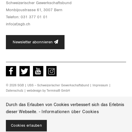
Schwei­ze­ri­scher Ge­werk­schafts­bund
Mon­bi­joustras­se 61, 3007 Bern
Te­le­fon: 031 377 01 01
info(at)​sgb.​ch
Newsletter abonnieren
Facebook
Twitter
Youtube
instagram
© 2026 SGB | USS – Schweizerischer Gewerkschaftsbund |
Impressum
|
Datenschutz
| webdesign by
Terminal8 GmbH
Durch das Erlauben von Cookies verbessert sich das Erlebnis
dieser Webseite.
-
Informationen über Cookies
Cookies erlauben