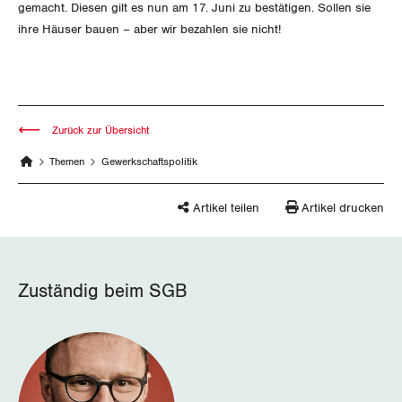
gemacht. Diesen gilt es nun am 17. Juni zu bestätigen. Sollen sie
Schwyz
ihre Häuser bauen – aber wir bezahlen sie nicht!
St. Gallen-Appenzell
Solothurn
Zurück zur Übersicht
Tessin
Themen
Gewerkschaftspolitik
Thurgau
Artikel teilen
Artikel drucken
Uri
Waadt
Zuständig beim SGB
Wallis
Zug