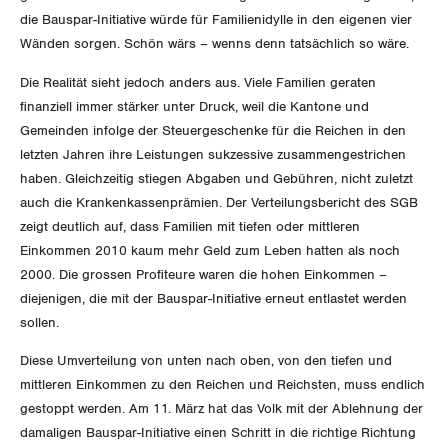
Queer-Kommission
Freiburg
die Bauspar-Initiative würde für Familienidylle in den eigenen vier
Wänden sorgen. Schön wärs – wenns denn tatsächlich so wäre.
Rentner:innen-Kommission
Genf
Die Realität sieht jedoch anders aus. Viele Familien geraten
Glarus
finanziell immer stärker unter Druck, weil die Kantone und
Gemeinden infolge der Steuergeschenke für die Reichen in den
Graubünden
letzten Jahren ihre Leistungen sukzessive zusammengestrichen
haben. Gleichzeitig stiegen Abgaben und Gebühren, nicht zuletzt
Jura
auch die Krankenkassenprämien. Der Verteilungsbericht des SGB
zeigt deutlich auf, dass Familien mit tiefen oder mittleren
Luzern
Einkommen 2010 kaum mehr Geld zum Leben hatten als noch
2000. Die grossen Profiteure waren die hohen Einkommen –
Neuenburg
diejenigen, die mit der Bauspar-Initiative erneut entlastet werden
sollen.
Nidwalden
Diese Umverteilung von unten nach oben, von den tiefen und
Obwalden
mittleren Einkommen zu den Reichen und Reichsten, muss endlich
gestoppt werden. Am 11. März hat das Volk mit der Ablehnung der
Schaffhausen
damaligen Bauspar-Initiative einen Schritt in die richtige Richtung