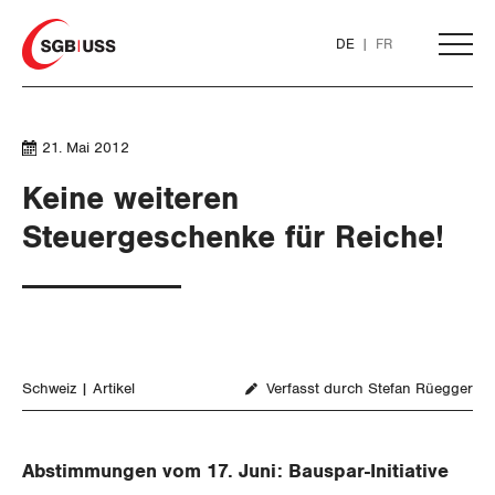
Home
DE
FR
AKTUELL
21. Mai 2012
Keine weiteren
THEMEN
Steuergeschenke für Reiche!
ARBEIT
WIRTSCHAFT
Löhne und Vertragspolitik
Schweiz
Artikel
Verfasst durch Stefan Rüegger
SOZIALPOLITIK
Flankierende Massnahmen und
Finanzen und Steuerpolitik
Personenfreizügigkeit
CORONA-VIRUS
Geld und Währung
AHV
Abstimmungen vom 17. Juni: Bauspar-Initiative
Arbeitsrechte