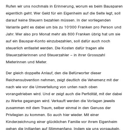
Rufen wir uns nochmals in Erinnerung, worum es beim Bausparen
DER SGB
eigentlich geht. Wer Geld für ein Eigenheim auf die Seite legt, soll
GEWERKSCHAFTSMITGLIED WERDEN
darauf keine Steuern bezahlen müssen. In der vorliegenden
Variante geht es dabei um bis zu 10‘000 Franken pro Person und
LOHNRECHNER
Medien
WIR ÜBER UNS
Jahr. Wer also pro Monat mehr als 800 Franken übrig hat um sie
auf ein Bauspar-Konto einzubezahlen, soll dafür auch noch
WEITERBILDUNG
GREMIEN
Publikationen
steuerlich entlastet werden. Die Kosten dafür tragen alle
Steuerzahlerinnen und Steuerzahler – in ihrer Grosszahl
NEWSLETTER
ZENTRALSEKRETARIAT
Mieterinnen und Mieter.
Vorstand
Blog
Artikel
BROSCHÜREN/BÜCHER
Der gleich doppelte Anlauf, den die Befürworter dieser
KANTONALE BÜNDE
Präsidialausschuss
Reichensubvention nehmen, zeigt deutlich die Vehemenz mit der
Medienmitteilungen
Kontakt
Blog Daniel Lampart
nach wie vor die Umverteilung von unten nach oben
Bestellformular
ANGESCHLOSSENE VERBÄNDE
Feministische Kommission
Aargau
vorangetrieben wird. Und er zeigt auch die Perfidität, mit der dabei
Dossier
Der Europa-Blog
zu Werke gegangen wird. Verkauft werden die Vorlagen jeweils
OFFENE STELLEN
Jugendkommission
Beide Basel
zusammen mit dem Traum, selber einmal in den Genuss der
Vernehmlassungen
Privilegien zu kommen. So auch hier wieder. Mit einer
AGENDA
Migrationskommission
Bern
Kinderzeichnung einer glücklichen Familie vor ihrem Eigenheim
Bücher/Broschüren
gehen die Initianten auf Stimmenfang. Indem sie uns vorgaukeln,