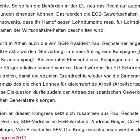
chte. So sollen die Behörden in der EU neu das Recht auf aut
lungen einengen können. Das werden die EGB-Gewerkschaften 
sowenig, dass ihr Kampf gegen Lohndumping resp. für Lohngle
men der Wirtschaftsfreiheiten beschnitten wird.
wird in Athen auch die von SGB-Präsident Paul Rechsteiner ange
SGB aktiv werden. Sie verlangt in einem Antrag eine Kampagne 
Sozialdumping“. Als zentrales Element dieser Kampagne soll i
 Bürgerinitiative lanciert werden. Damit würden die EU-Behörde
treffen, damit die sozialen Grundrechte wieder vor die Binnenma
rinzip des gleichen Lohnes für gleichwertige Arbeit (Arbeitsorts
 rege Diskussion dürfte zudem der Antrag der spanischen Gewerk
hen Generalstreik sorgen.
ion an diesem Kongress setzt sich zusammen aus Paul Rechstei
 Pedrina, SGB-Vertreter im EGB-Vorstand, Andreas Rieger, Co-Pr
linger, Vize-Präsidentin SEV. Die Kongressentscheide werden d
ongress2011
.