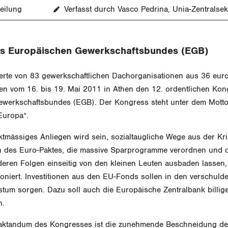
eilung
Verfasst durch Vasco Pedrina, Unia-Zentralsek
s Europäischen Gewerkschaftsbundes (EGB)
erte von 83 gewerkschaftlichen Dachorganisationen aus 36 eur
ten vom 16. bis 19. Mai 2011 in Athen den 12. ordentlichen Ko
werkschaftsbundes (EGB). Der Kongress steht unter dem Motto
 Europa“.
tmässiges Anliegen wird sein, sozialtaugliche Wege aus der Kri
 des Euro-Paktes, die massive Sparprogramme verordnen und d
deren Folgen einseitig von den kleinen Leuten ausbaden lassen,
niert. Investitionen aus den EU-Fonds sollen in den verschulde
tum sorgen. Dazu soll auch die Europäische Zentralbank billig
n.
raktandum des Kongresses ist die zunehmende Beschneidung de