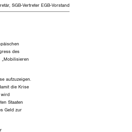
retär, SGB-Vertreter EGB-Vorstand
opäischen
ngress des
 „Mobilisieren
se aufzuzeigen.
amit die Krise
 wird
ten Staaten
es Geld zur
r