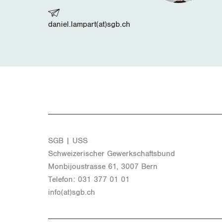
daniel.lampart(at)sgb.ch
SGB | USS
Schwei­ze­ri­scher Ge­werk­schafts­bund
Mon­bi­joustras­se 61, 3007 Bern
Te­le­fon: 031 377 01 01
info(at)​sgb.​ch