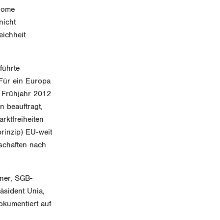
onome
nicht
ichheit
führte
„Für ein Europa
m Frühjahr 2012
n beauftragt,
rktfreiheiten
prinzip) EU-weit
schaften nach
ner, SGB-
äsident Unia,
okumentiert auf