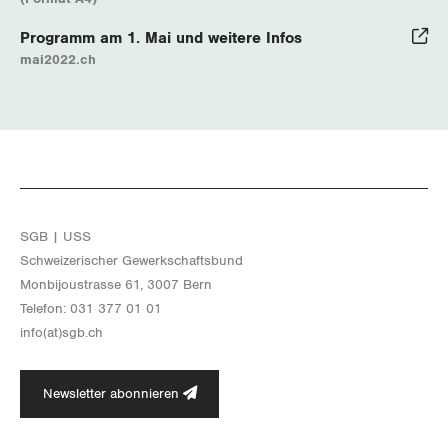
Programm am 1. Mai und weitere Infos
mai2022.ch
SGB | USS
Schwei­ze­ri­scher Ge­werk­schafts­bund
Mon­bi­joustras­se 61, 3007 Bern
Te­le­fon: 031 377 01 01
info(at)​sgb.​ch
Newsletter abonnieren