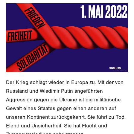
SERVICE PUBLIC
Aussenwirtschaft
Berufliche Vorsorge
Gewerkschaftsrechte
GLEICHSTELLUNG
Verteilung
Arbeitslosenversicherung
Verkehr
Arbeitssicherheit und Gesundheitsschutz
BILDUNG & JUGEND
Überbrückungsleistung
Post
Gleichstellung von Frauen und Männern
MIGRATION
Ergänzungsleistungen
Energie und Umwelt
Gleichstellung von LGBTI
Invalidenversicherung
GEWERKSCHAFTSPOLITIK
Kommunikation und Medien
Unfallversicherung
International
Der Krieg schlägt wieder in Europa zu. Mit der von
Gesundheit
Schweiz
Russland und Wladimir Putin angeführten
Aggression gegen die Ukraine ist die militärische
Landesstreik
Gewalt eines Staates gegen einen anderen auf
unseren Kontinent zurückgekehrt. Sie führt zu Tod,
Elend und Unsicherheit. Sie hat Flucht und
SERVICE