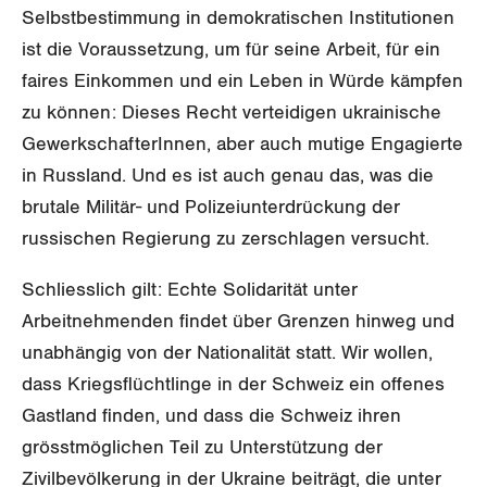
Selbstbestimmung in demokratischen Institutionen
Schwyz
ist die Voraussetzung, um für seine Arbeit, für ein
faires Einkommen und ein Leben in Würde kämpfen
St. Gallen-Appenzell
zu können: Dieses Recht verteidigen ukrainische
Solothurn
GewerkschafterInnen, aber auch mutige Engagierte
in Russland. Und es ist auch genau das, was die
Tessin
brutale Militär- und Polizeiunterdrückung der
Thurgau
russischen Regierung zu zerschlagen versucht.
Uri
Schliesslich gilt: Echte Solidarität unter
Arbeitnehmenden findet über Grenzen hinweg und
Waadt
unabhängig von der Nationalität statt. Wir wollen,
dass Kriegsflüchtlinge in der Schweiz ein offenes
Wallis
Gastland finden, und dass die Schweiz ihren
Zug
grösstmöglichen Teil zu Unterstützung der
Zivilbevölkerung in der Ukraine beiträgt, die unter