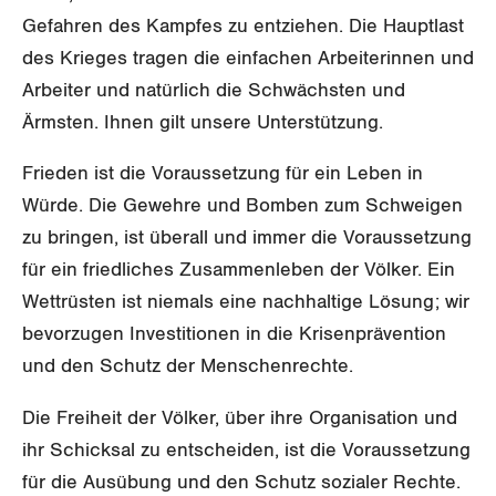
Queer-Kommission
Freiburg
Gefahren des Kampfes zu entziehen. Die Hauptlast
Rentner:innen-Kommission
des Krieges tragen die einfachen Arbeiterinnen und
Genf
Arbeiter und natürlich die Schwächsten und
Glarus
Ärmsten. Ihnen gilt unsere Unterstützung.
Graubünden
Frieden ist die Voraussetzung für ein Leben in
Würde. Die Gewehre und Bomben zum Schweigen
Jura
zu bringen, ist überall und immer die Voraussetzung
Luzern
für ein friedliches Zusammenleben der Völker. Ein
Wettrüsten ist niemals eine nachhaltige Lösung; wir
Neuenburg
bevorzugen Investitionen in die Krisenprävention
und den Schutz der Menschenrechte.
Nidwalden
Die Freiheit der Völker, über ihre Organisation und
Obwalden
ihr Schicksal zu entscheiden, ist die Voraussetzung
Schaffhausen
für die Ausübung und den Schutz sozialer Rechte.