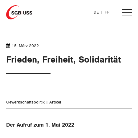
Home
DE
FR
AKTUELL
15. März 2022
THEMEN
Frieden, Freiheit, Solidarität
ARBEIT
WIRTSCHAFT
Löhne und Vertragspolitik
Gewerkschaftspolitik
Artikel
SOZIALPOLITIK
Flankierende Massnahmen und
Finanzen und Steuerpolitik
Personenfreizügigkeit
CORONA-VIRUS
Der Aufruf zum 1. Mai 2022
Geld und Währung
AHV
Arbeitsrechte