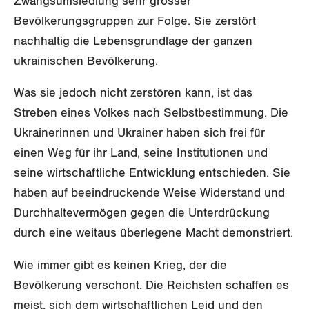
Zwangsumsiedlung sehr grosser
Bevölkerungsgruppen zur Folge. Sie zerstört
DER SGB
GEWERKSCHAFTSMITGLIED WERDEN
nachhaltig die Lebensgrundlage der ganzen
ukrainischen Bevölkerung.
LOHNRECHNER
Medien
WIR ÜBER UNS
Was sie jedoch nicht zerstören kann, ist das
WEITERBILDUNG
GREMIEN
Publikationen
Streben eines Volkes nach Selbstbestimmung. Die
Ukrainerinnen und Ukrainer haben sich frei für
NEWSLETTER
ZENTRALSEKRETARIAT
Vorstand
einen Weg für ihr Land, seine Institutionen und
Blog
Artikel
BROSCHÜREN/BÜCHER
seine wirtschaftliche Entwicklung entschieden. Sie
KANTONALE BÜNDE
Präsidialausschuss
Medienmitteilungen
haben auf beeindruckende Weise Widerstand und
Kontakt
Blog Daniel Lampart
Bestellformular
ANGESCHLOSSENE VERBÄNDE
Durchhaltevermögen gegen die Unterdrückung
Feministische Kommission
Aargau
Dossier
durch eine weitaus überlegene Macht demonstriert.
Der Europa-Blog
OFFENE STELLEN
Jugendkommission
Beide Basel
Vernehmlassungen
Wie immer gibt es keinen Krieg, der die
AGENDA
Migrationskommission
Bern
Bevölkerung verschont. Die Reichsten schaffen es
Bücher/Broschüren
meist, sich dem wirtschaftlichen Leid und den