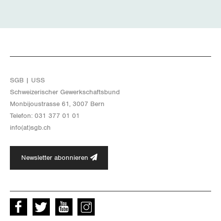
SGB | USS
Schwei­ze­ri­scher Ge­werk­schafts­bund
Mon­bi­joustras­se 61, 3007 Bern
Te­le­fon: 031 377 01 01
info(at)​sgb.​ch
Newsletter abonnieren
Facebook
Twitter
Youtube
instagram