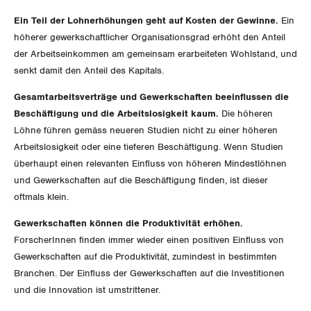
Ein Teil der Lohnerhöhungen geht auf Kosten der Gewinne.
Ein
Schwyz
höherer gewerkschaftlicher Organisationsgrad erhöht den Anteil
St. Gallen-Appenzell
der Arbeitseinkommen am gemeinsam erarbeiteten Wohlstand, und
senkt damit den Anteil des Kapitals.
Solothurn
Gesamtarbeitsverträge und Gewerkschaften beeinflussen die
Beschäftigung und die Arbeitslosigkeit kaum.
Die höheren
Tessin
Löhne führen gemäss neueren Studien nicht zu einer höheren
Arbeitslosigkeit oder eine tieferen Beschäftigung. Wenn Studien
Thurgau
überhaupt einen relevanten Einfluss von höheren Mindestlöhnen
und Gewerkschaften auf die Beschäftigung finden, ist dieser
Uri
oftmals klein.
Waadt
Gewerkschaften können die Produktivität erhöhen.
ForscherInnen finden immer wieder einen positiven Einfluss von
Wallis
Gewerkschaften auf die Produktivität, zumindest in bestimmten
Branchen. Der Einfluss der Gewerkschaften auf die Investitionen
Zug
und die Innovation ist umstrittener.