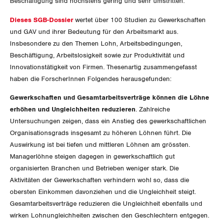
Beschäftigung sind höchstens gering und sehr umstritten.
Queer-Kommission
Freiburg
Dieses SGB-Dossier
wertet über 100 Studien zu Gewerkschaften
Rentner:innen-Kommission
Genf
und GAV und ihrer Bedeutung für den Arbeitsmarkt aus.
Insbesondere zu den Themen Lohn, Arbeitsbedingungen,
Glarus
Beschäftigung, Arbeitslosigkeit sowie zur Produktivität und
Innovationstätigkeit von Firmen. Thesenartig zusammengefasst
Graubünden
haben die ForscherInnen Folgendes herausgefunden:
Jura
Gewerkschaften und Gesamtarbeitsverträge können die Löhne
erhöhen und Ungleichheiten reduzieren
. Zahlreiche
Luzern
Untersuchungen zeigen, dass ein Anstieg des gewerkschaftlichen
Organisationsgrads insgesamt zu höheren Löhnen führt. Die
Neuenburg
Auswirkung ist bei tiefen und mittleren Löhnen am grössten.
Managerlöhne steigen dagegen in gewerkschaftlich gut
Nidwalden
organisierten Branchen und Betrieben weniger stark. Die
Aktivitäten der Gewerkschaften verhindern wohl so, dass die
Obwalden
obersten Einkommen davonziehen und die Ungleichheit steigt.
Gesamtarbeitsverträge reduzieren die Ungleichheit ebenfalls und
Schaffhausen
wirken Lohnungleichheiten zwischen den Geschlechtern entgegen.