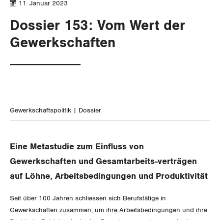
SERVICE PUBLIC
11. Januar 2023
Aussenwirtschaft
Berufliche Vorsorge
Gewerkschaftsrechte
Dossier 153: Vom Wert der
GLEICHSTELLUNG
Verteilung
Arbeitslosenversicherung
Verkehr
Arbeitssicherheit und Gesundheitsschutz
Gewerkschaften
BILDUNG & JUGEND
Überbrückungsleistung
Post
Gleichstellung von Frauen und Männern
MIGRATION
Ergänzungsleistungen
Energie und Umwelt
Gleichstellung von LGBTI
Invalidenversicherung
GEWERKSCHAFTSPOLITIK
Kommunikation und Medien
Gewerkschaftspolitik
Dossier
Unfallversicherung
International
Gesundheit
Eine Metastudie zum Einfluss von
Schweiz
Gewerkschaften und Gesamtarbeits-verträgen
Landesstreik
auf Löhne, Arbeitsbedingungen und Produktivität
Seit über 100 Jahren schliessen sich Berufstätige in
Gewerkschaften zusammen, um ihre Arbeitsbedingungen und ihre
SERVICE