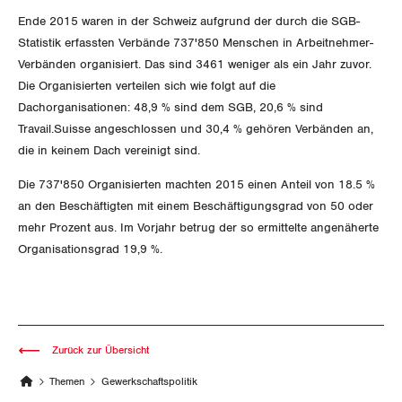
SERVICE PUBLIC
Aussenwirtschaft
Berufliche Vorsorge
Ende 2015 waren in der Schweiz aufgrund der durch die SGB-
Gewerkschaftsrechte
Statistik erfassten Verbände 737'850 Menschen in Arbeitnehmer-
GLEICHSTELLUNG
Verteilung
Arbeitslosenversicherung
Verkehr
Verbänden organisiert. Das sind 3461 weniger als ein Jahr zuvor.
Arbeitssicherheit und Gesundheitsschutz
Die Organisierten verteilen sich wie folgt auf die
BILDUNG & JUGEND
Überbrückungsleistung
Post
Gleichstellung von Frauen und Männern
Dachorganisationen: 48,9 % sind dem SGB, 20,6 % sind
Travail.Suisse angeschlossen und 30,4 % gehören Verbänden an,
MIGRATION
Ergänzungsleistungen
Energie und Umwelt
Gleichstellung von LGBTI
die in keinem Dach vereinigt sind.
Invalidenversicherung
GEWERKSCHAFTSPOLITIK
Kommunikation und Medien
Die 737'850 Organisierten machten 2015 einen Anteil von 18.5 %
an den Beschäftigten mit einem Beschäftigungsgrad von 50 oder
Unfallversicherung
mehr Prozent aus. Im Vorjahr betrug der so ermittelte angenäherte
International
Organisationsgrad 19,9 %.
Gesundheit
Schweiz
Landesstreik
Zurück zur Übersicht
Themen
Gewerkschaftspolitik
SERVICE