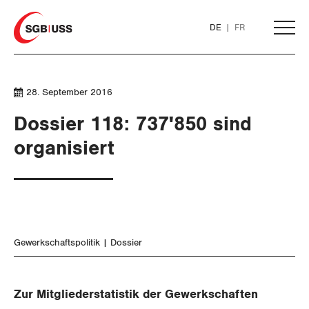
Home
DE
FR
AKTUELL
28. September 2016
Dossier 118: 737'850 sind
THEMEN
organisiert
ARBEIT
WIRTSCHAFT
Löhne und Vertragspolitik
Gewerkschaftspolitik
Dossier
SOZIALPOLITIK
Flankierende Massnahmen und
Finanzen und Steuerpolitik
Personenfreizügigkeit
CORONA-VIRUS
Geld und Währung
AHV
Zur Mitgliederstatistik der Gewerkschaften
Arbeitsrechte