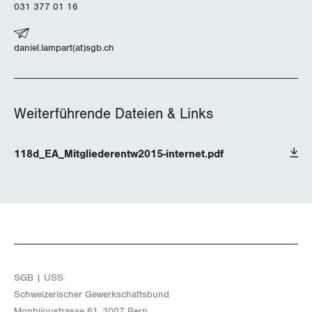
Queer-Kommission
Freiburg
031 377 01 16
Rentner:innen-Kommission
Genf
daniel.lampart(at)sgb.ch
Glarus
Graubünden
Weiterführende Dateien & Links
Jura
118d_EA_Mitgliederentw2015-internet.pdf
Luzern
Neuenburg
Nidwalden
Obwalden
SGB | USS
Schwei­ze­ri­scher Ge­werk­schafts­bund
Schaffhausen
Mon­bi­joustras­se 61, 3007 Bern