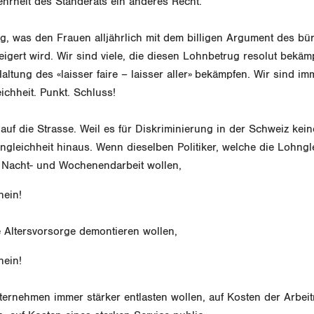
ehrheit des Ständerats ein anderes Recht.
g, was den Frauen alljährlich mit dem billigen Argument des bü
gert wird. Wir sind viele, die diesen Lohnbetrug resolut bekäm
Haltung des «laisser faire – laisser aller» bekämpfen. Wir sind im
ichheit. Punkt. Schluss!
auf die Strasse. Weil es für Diskriminierung in der Schweiz kein
hngleichheit hinaus. Wenn dieselben Politiker, welche die Lohngl
Nacht- und Wochenendarbeit wollen,
nein!
 Altersvorsorge demontieren wollen,
nein!
ternehmen immer stärker entlasten wollen, auf Kosten der Arbe