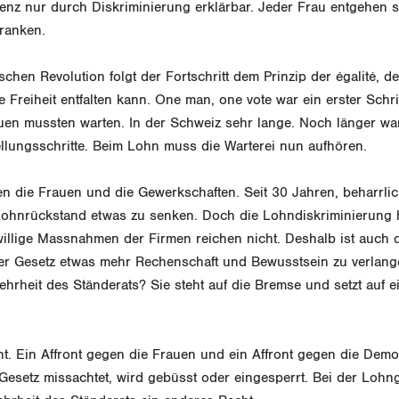
renz nur durch Diskriminierung erklärbar. Jeder Frau entgehen 
Franken.
schen Revolution folgt der Fortschritt dem Prinzip der égalité, de
e Freiheit entfalten kann. One man, one vote war ein erster Schrit
en mussten warten. In der Schweiz sehr lange. Noch länger war
llungsschritte. Beim Lohn muss die Warterei nun aufhören.
n die Frauen und die Gewerkschaften. Seit 30 Jahren, beharrli
Lohnrückstand etwas zu senken. Doch die Lohndiskriminierung h
willige Massnahmen der Firmen reichen nicht. Deshalb ist auch 
 per Gesetz etwas mehr Rechenschaft und Bewusstsein zu verlang
hrheit des Ständerats? Sie steht auf die Bremse und setzt auf ei
ont. Ein Affront gegen die Frauen und ein Affront gegen die Demo
esetz missachtet, wird gebüsst oder eingesperrt. Bei der Lohng