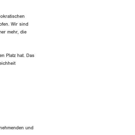
rokratischen
pfen. Wir sind
mer mehr, die
en Platz hat. Das
eichheit
itnehmenden und