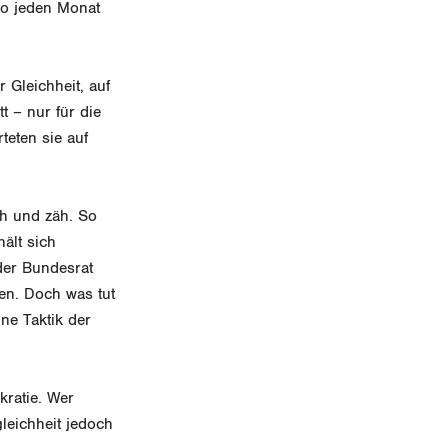
so jeden Monat
r Gleichheit, auf
t – nur für die
teten sie auf
ch und zäh. So
ält sich
der Bundesrat
en. Doch was tut
ne Taktik der
kratie. Wer
leichheit jedoch