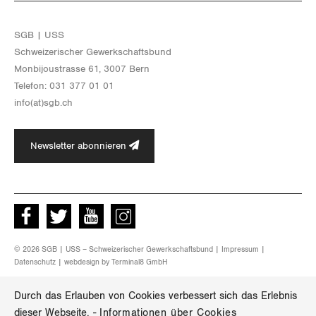
Zürich
SGB | USS
Schwei­ze­ri­scher Ge­werk­schafts­bund
Mon­bi­joustras­se 61, 3007 Bern
Te­le­fon: 031 377 01 01
info(at)​sgb.​ch
Newsletter abonnieren
Facebook
Twitter
Youtube
instagram
© 2026 SGB | USS – Schweizerischer Gewerkschaftsbund |
Impressum
|
Datenschutz
| webdesign by
Terminal8 GmbH
Durch das Erlauben von Cookies verbessert sich das Erlebnis
dieser Webseite.
-
Informationen über Cookies