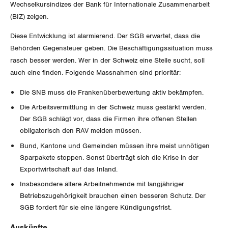
Wechselkursindizes der Bank für Internationale Zusammenarbeit
(BIZ) zeigen.
DER SGB
GEWERKSCHAFTSMITGLIED WERDEN
Diese Entwicklung ist alarmierend. Der SGB erwartet, dass die
Behörden Gegensteuer geben. Die Beschäftigungssituation muss
LOHNRECHNER
Medien
WIR ÜBER UNS
rasch besser werden. Wer in der Schweiz eine Stelle sucht, soll
auch eine finden. Folgende Massnahmen sind prioritär:
WEITERBILDUNG
GREMIEN
Publikationen
Die SNB muss die Frankenüberbewertung aktiv bekämpfen.
NEWSLETTER
ZENTRALSEKRETARIAT
Die Arbeitsvermittlung in der Schweiz muss gestärkt werden.
Vorstand
Blog
Artikel
Der SGB schlägt vor, dass die Firmen ihre offenen Stellen
BROSCHÜREN/BÜCHER
obligatorisch den RAV melden müssen.
KANTONALE BÜNDE
Präsidialausschuss
Medienmitteilungen
Kontakt
Bund, Kantone und Gemeinden müssen ihre meist unnötigen
Blog Daniel Lampart
Bestellformular
ANGESCHLOSSENE VERBÄNDE
Sparpakete stoppen. Sonst überträgt sich die Krise in der
Feministische Kommission
Aargau
Dossier
Exportwirtschaft auf das Inland.
Der Europa-Blog
OFFENE STELLEN
Jugendkommission
Insbesondere ältere Arbeitnehmende mit langjähriger
Beide Basel
Vernehmlassungen
Betriebszugehörigkeit brauchen einen besseren Schutz. Der
AGENDA
Migrationskommission
SGB fordert für sie eine längere Kündigungsfrist.
Bern
Bücher/Broschüren
Auskünfte