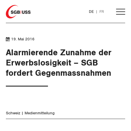
Home
DE
FR
AKTUELL
19. Mai 2016
Alarmierende Zunahme der
THEMEN
Erwerbslosigkeit – SGB
fordert Gegenmassnahmen
ARBEIT
WIRTSCHAFT
Löhne und Vertragspolitik
SOZIALPOLITIK
Flankierende Massnahmen und
Finanzen und Steuerpolitik
Personenfreizügigkeit
Schweiz
Medienmitteilung
CORONA-VIRUS
Geld und Währung
AHV
Arbeitsrechte