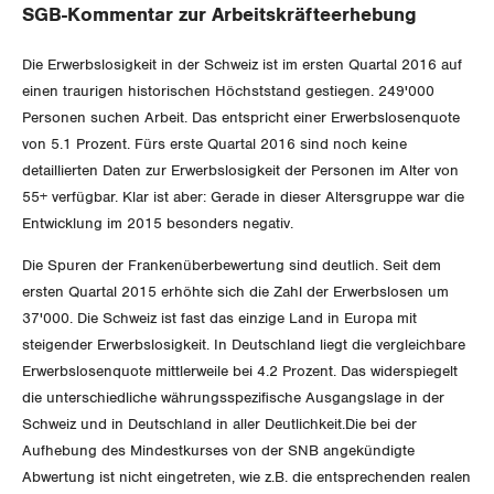
SERVICE PUBLIC
Aussenwirtschaft
Berufliche Vorsorge
SGB-Kommentar zur Arbeitskräfteerhebung
Gewerkschaftsrechte
GLEICHSTELLUNG
Verteilung
Arbeitslosenversicherung
Die Erwerbslosigkeit in der Schweiz ist im ersten Quartal 2016 auf
Verkehr
Arbeitssicherheit und Gesundheitsschutz
einen traurigen historischen Höchststand gestiegen. 249'000
BILDUNG & JUGEND
Überbrückungsleistung
Personen suchen Arbeit. Das entspricht einer Erwerbslosenquote
Post
Gleichstellung von Frauen und Männern
von 5.1 Prozent. Fürs erste Quartal 2016 sind noch keine
MIGRATION
Ergänzungsleistungen
detaillierten Daten zur Erwerbslosigkeit der Personen im Alter von
Energie und Umwelt
Gleichstellung von LGBTI
55+ verfügbar. Klar ist aber: Gerade in dieser Altersgruppe war die
Invalidenversicherung
GEWERKSCHAFTSPOLITIK
Kommunikation und Medien
Entwicklung im 2015 besonders negativ.
Die Spuren der Frankenüberbewertung sind deutlich. Seit dem
Unfallversicherung
International
ersten Quartal 2015 erhöhte sich die Zahl der Erwerbslosen um
37'000. Die Schweiz ist fast das einzige Land in Europa mit
Gesundheit
Schweiz
steigender Erwerbslosigkeit. In Deutschland liegt die vergleichbare
Erwerbslosenquote mittlerweile bei 4.2 Prozent. Das widerspiegelt
Landesstreik
die unterschiedliche währungsspezifische Ausgangslage in der
Schweiz und in Deutschland in aller Deutlichkeit.Die bei der
Aufhebung des Mindestkurses von der SNB angekündigte
SERVICE
Abwertung ist nicht eingetreten, wie z.B. die entsprechenden realen