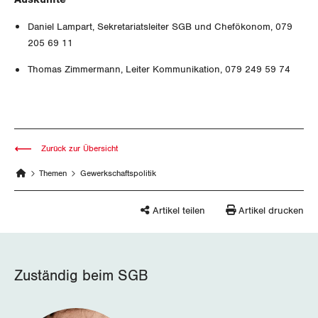
Queer-Kommission
Freiburg
Daniel Lampart, Sekretariatsleiter SGB und Chefökonom, 079
Rentner:innen-Kommission
Genf
205 69 11
Thomas Zimmermann, Leiter Kommunikation, 079 249 59 74
Glarus
Graubünden
Jura
Zurück zur Übersicht
Luzern
Themen
Gewerkschaftspolitik
Neuenburg
Artikel teilen
Artikel drucken
Nidwalden
Obwalden
Zuständig beim SGB
Schaffhausen