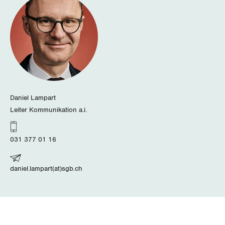
Schwyz
St. Gallen-Appenzell
Solothurn
Tessin
Daniel Lampart
Thurgau
Leiter Kommunikation a.i.
Uri
031 377 01 16
Waadt
daniel.lampart(at)sgb.ch
Wallis
Zug