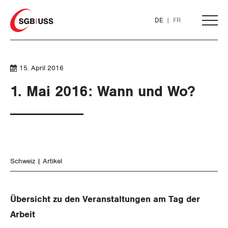
Home
DE
FR
AKTUELL
15. April 2016
1. Mai 2016: Wann und Wo?
THEMEN
ARBEIT
WIRTSCHAFT
Löhne und Vertragspolitik
Schweiz
Artikel
SOZIALPOLITIK
Flankierende Massnahmen und
Finanzen und Steuerpolitik
Personenfreizügigkeit
Übersicht zu den Veranstaltungen am Tag der
CORONA-VIRUS
Geld und Währung
AHV
Arbeit
Arbeitsrechte