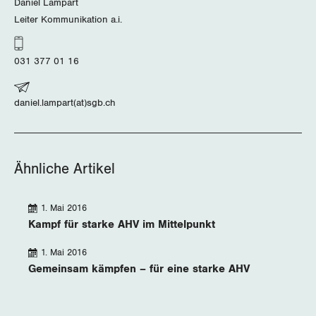
Daniel Lampart
Queer-Kommission
Freiburg
Leiter Kommunikation a.i.
Rentner:innen-Kommission
Genf
031 377 01 16
Glarus
daniel.lampart(at)sgb.ch
Graubünden
Jura
Ähnliche Artikel
Luzern
Neuenburg
1. Mai 2016
Kampf für starke AHV im Mittelpunkt
Nidwalden
1. Mai 2016
Gemeinsam kämpfen – für eine starke AHV
Obwalden
Schaffhausen