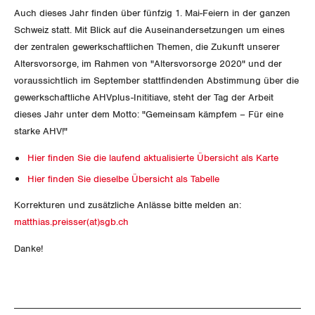
SERVICE PUBLIC
Aussenwirtschaft
Berufliche Vorsorge
Auch dieses Jahr finden über fünfzig 1. Mai-Feiern in der ganzen
Gewerkschaftsrechte
Schweiz statt. Mit Blick auf die Auseinandersetzungen um eines
GLEICHSTELLUNG
Verteilung
Arbeitslosenversicherung
Verkehr
der zentralen gewerkschaftlichen Themen, die Zukunft unserer
Arbeitssicherheit und Gesundheitsschutz
Altersvorsorge, im Rahmen von "Altersvorsorge 2020" und der
BILDUNG & JUGEND
Überbrückungsleistung
Post
Gleichstellung von Frauen und Männern
voraussichtlich im September stattfindenden Abstimmung über die
gewerkschaftliche AHVplus-Inititiave, steht der Tag der Arbeit
MIGRATION
Ergänzungsleistungen
Energie und Umwelt
Gleichstellung von LGBTI
dieses Jahr unter dem Motto: "Gemeinsam kämpfem – Für eine
starke AHV!"
Invalidenversicherung
GEWERKSCHAFTSPOLITIK
Kommunikation und Medien
Hier finden Sie die laufend aktualisierte Übersicht als Karte
Unfallversicherung
Hier finden Sie dieselbe Übersicht als Tabelle
International
Korrekturen und zusätzliche Anlässe bitte melden an:
Gesundheit
Schweiz
matthias.preisser(at)sgb.ch
Landesstreik
Danke!
SERVICE